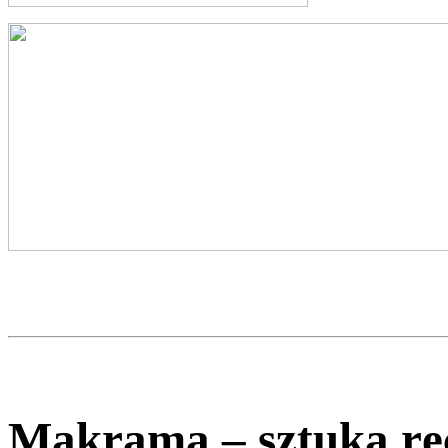
Makrama – sztuka rę