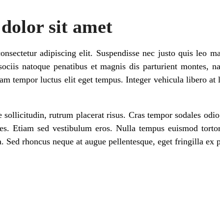
dolor sit amet
nsectetur adipiscing elit. Suspendisse nec justo quis leo ma
ciis natoque penatibus et magnis dis parturient montes, n
iam tempor luctus elit eget tempus. Integer vehicula libero a
 sollicitudin, rutrum placerat risus. Cras tempor sodales odio
rices. Etiam sed vestibulum eros. Nulla tempus euismod tort
. Sed rhoncus neque at augue pellentesque, eget fringilla ex p