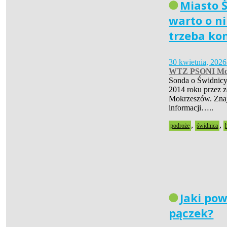
Miasto Ś
warto o ni
trzeba ko
30 kwietnia, 2026
WTZ PSONI Mo
Sonda o Świdnicy
2014 roku przez 
Mokrzeszów. Znaj
informacji…..
,
,
podroże
świdnica
Jaki pow
pączek?