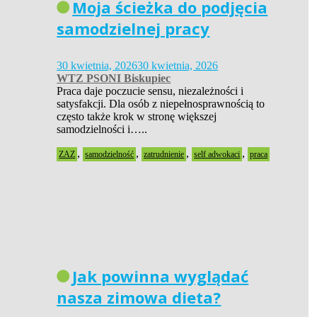
Moja ścieżka do podjęcia
samodzielnej pracy
30 kwietnia, 2026
30 kwietnia, 2026
WTZ PSONI Biskupiec
Praca daje poczucie sensu, niezależności i
satysfakcji. Dla osób z niepełnosprawnością to
często także krok w stronę większej
samodzielności i…..
,
,
,
,
ZAZ
samodzielność
zatrudnienie
self adwokaci
praca
Jak powinna wyglądać
nasza zimowa dieta?