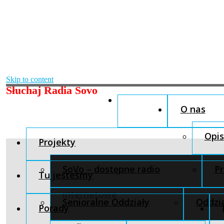
Skip to content
Słuchaj Radia Sovo
O nas
Opis
Projekty
SoVo – dostępne radio
Pr
Tu jesteśmy
internetowe
Senioralne Oddziały
Oddzia
Porady