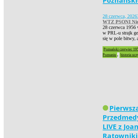
Poznański
28 czerwca, 2026
WTZ PSONI Nid
28 czerwca 1956 
w PRL-u strajk ge
się w pole bitwy,
Poznański czerwiec 19
,
Poznaniu
historia ucz
Pierwsz
Przedmedy
LIVE z Joa
Ratownik