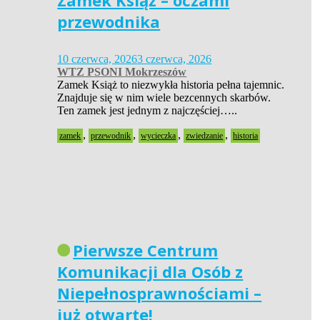
Zamek Książ – oczami
przewodnika
10 czerwca, 2026
3 czerwca, 2026
WTZ PSONI Mokrzeszów
Zamek Książ to niezwykła historia pełna tajemnic.
Znajduje się w nim wiele bezcennych skarbów.
Ten zamek jest jednym z najczęściej…..
,
,
,
,
zamek
przewodnik
wycieczka
zwiedzanie
historia
Pierwsze Centrum
Komunikacji dla Osób z
Niepełnosprawnościami –
już otwarte!