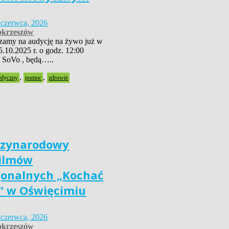
 czerwca, 2026
krzeszów
szamy na audycję na żywo już w
5.10.2025 r. o godz. 12:00
 SoVo , będą…..
,
,
edyczny
pomoc
zdrowie
dzynarodowy
Filmów
jonalnych „Kochać
” w Oświęcimiu
 czerwca, 2026
krzeszów