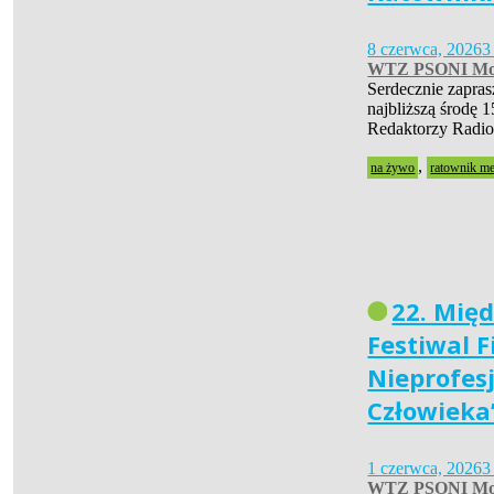
8 czerwca, 2026
3
WTZ PSONI Mo
Serdecznie zapra
najbliższą środę 1
Redaktorzy Radio
,
na żywo
ratownik m
22. Mię
Festiwal 
Nieprofes
Człowieka
1 czerwca, 2026
3
WTZ PSONI Mo