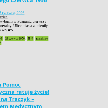
ego Czerwca 1956
3 czerwca, 2026
zica
wybuchł w Poznaniu pierwszy
neralny. Ulice miasta zamieniły
 a wojsko…..
,
,
,
56
28 czerwca 1956
IPN
masakra w
y
a Pomoc
czna ratuje życie!
nną Traczyk –
iem Medycznym