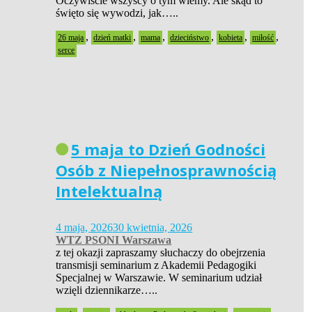
Oczywiście wszyscy o tym wiemy. Ale skąd to
święto się wywodzi, jak…..
,
,
,
,
,
,
26 maja
dzień matki
mama
dzieciństwo
kobieta
miłość
serce
5 maja to Dzień Godności
Osób z Niepełnosprawnością
Intelektualną
4 maja, 2026
30 kwietnia, 2026
WTZ PSONI Warszawa
z tej okazji zapraszamy słuchaczy do obejrzenia
transmisji seminarium z Akademii Pedagogiki
Specjalnej w Warszawie. W seminarium udział
wzięli dziennikarze…..