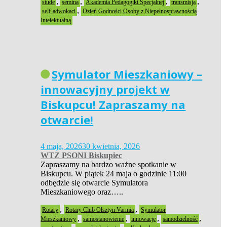
,
,
,
,
stude
semina
Akademia Pedagogiki Specjalnej
transmisja
,
self-adwokaci
Dzień Godności Osoby z Niepełnosprawnością
Intelektualną
Symulator Mieszkaniowy –
innowacyjny projekt w
Biskupcu! Zapraszamy na
otwarcie!
4 maja, 2026
30 kwietnia, 2026
WTZ PSONI Biskupiec
Zapraszamy na bardzo ważne spotkanie w
Biskupcu. W piątek 24 maja o godzinie 11:00
odbędzie się otwarcie Symulatora
Mieszkaniowego oraz…..
,
,
Rotary
Rotary Club Olsztyn Varmia
Symulator
,
,
,
,
Mieszkaniowy
samostanowienie
innowacje
samodzielność