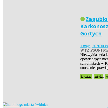
Zagubio
Karkonosz
Gortych
1 maja, 2026
30 k
WTZ PSONI Mo
Niezwykła seria 
opowiadająca nies
schroniskach w Ka
otoczenie sprawia
,
,
kryminał
książki
g