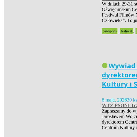
W dniach 29-31 s
Oświęcimskim Cen
Festiwal Filmów 
Człowieka”. To 
,
,
oświęcim
festiwal
Wywiad
dyrektor
Kultury i 
8 maja, 2026
30 k
WTZ PSONI Tc
Zapraszamy do w
Jarosławem Wojc
dyrektorem Centr
Centrum Kultury 