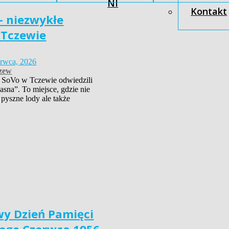
NI
Kontakt
– niezwykłe
 Tczewie
erwca, 2026
zew
 SoVo w Tczewie odwiedzili
asna”. To miejsce, gdzie nie
 pyszne lody ale także
y Dzień Pamięci