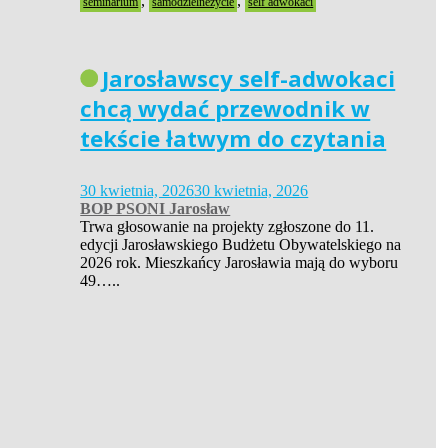
,
,
seminarium
samodzielneżycie
self adwokaci
Jarosławscy self-adwokaci
chcą wydać przewodnik w
tekście łatwym do czytania
30 kwietnia, 2026
30 kwietnia, 2026
BOP PSONI Jarosław
Trwa głosowanie na projekty zgłoszone do 11.
edycji Jarosławskiego Budżetu Obywatelskiego na
2026 rok. Mieszkańcy Jarosławia mają do wyboru
49…..