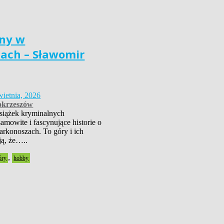
ny w
ach – Sławomir
wietnia, 2026
krzeszów
książek kryminalnych
amowite i fascynujące historie o
rkonoszach. To góry i ich
ją, że…..
,
óry
hobby