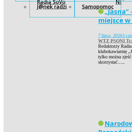
Radia SoVo
NI
J@nek radzi
Samopomoc
„Jasna” 
miejsce w
7 lipca, 2026
3 cz
WTZ PSONI Tc
Redaktorzy Radia
klubokawiarnię „J
tylko można zjeść
skorzystać…..
Narodow