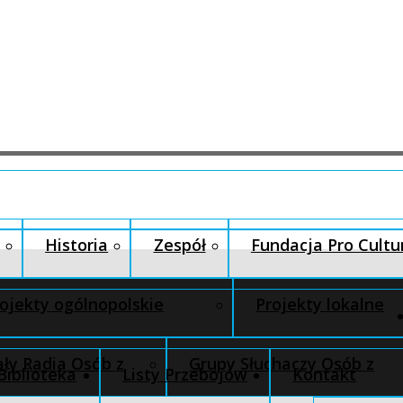
Historia
Zespół
Fundacja Pro Cultu
ojekty ogólnopolskie
Projekty lokalne
ły Radia Osób z
Grupy Słuchaczy Osób z
Biblioteka
Listy Przebojów
Kontakt