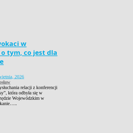
wokaci w
o tym, co jest dla
e
wietnia, 2026
osław
łuchania relacji z konferencji
sy”, która odbyła się w
zędzie Wojewódzkim w
kanie…..