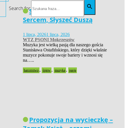
Search for:
Siła Pasji – Widzieć
Sercem, Słyszeć Duszą
1 lipca, 2026
1 lipca, 2026
WTZ PSONI Mokrzeszów
Muzyka jest wielką pasją dla naszego gościa
Stanisława Ostafińskiego, który dzięki właśnie
muzyce pokonuje swoje bariery i wznosi się
na…..
,
,
,
harcerstwo
śpiew
muzyka
pasja
Propozycja na wycieczkę –