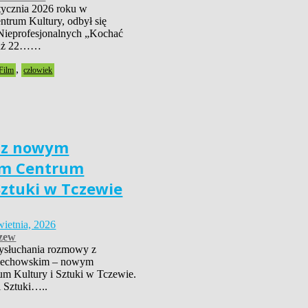
tycznia 2026 roku w
trum Kultury, odbył się
Nieprofesjonalnych „Kochać
już 22……
,
Film
człowiek
 z nowym
em Centrum
Sztuki w Tczewie
wietnia, 2026
zew
ysłuchania rozmowy z
iechowskim – nowym
um Kultury i Sztuki w Tczewie.
i Sztuki…..