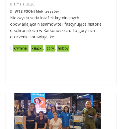
1 maja, 2026
WTZ PSONI Mokrzeszów
Niezwykła seria książek kryminalnych
opowiadająca niesamowite i fascynujące historie
o schroniskach w Karkonoszach. To góry i ich
otoczenie sprawiają, że…..
,
,
,
kryminał
książki
góry
hobby