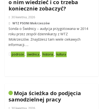
o nim wiedzieć i co trzeba
koniecznie zobaczyć?
30 kwietnia, 2026
WTZ PSONI Mokrzeszów
Sonda o Świdnicy – audycja przygotowana w 2014
roku przez zespół dziennikarzy z WTZ
Mokrzeszów. Znajdziesz tam wiele ciekawych
informacji…..
,
,
,
podroże
świdnica
historia
kultura
Moja ścieżka do podjęcia
samodzielnej pracy
30 kwietnia, 2026