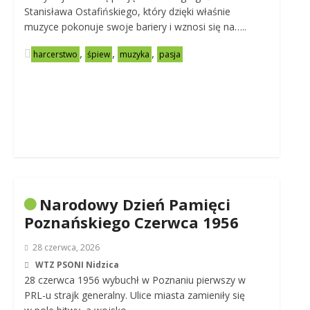
Stanisława Ostafińskiego, który dzięki właśnie
muzyce pokonuje swoje bariery i wznosi się na…..
,
,
,
harcerstwo
śpiew
muzyka
pasja
Narodowy Dzień Pamięci
Poznańskiego Czerwca 1956
28 czerwca, 2026
WTZ PSONI Nidzica
28 czerwca 1956 wybuchł w Poznaniu pierwszy w
PRL-u strajk generalny. Ulice miasta zamieniły się