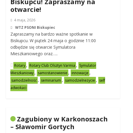
Biskupcu! Zapraszamy na
otwarcie!
4 maja, 2026
WTZ PSONI Biskupiec
Zapraszamy na bardzo ważne spotkanie w
Biskupcu. W piątek 24 maja o godzinie 11:00
odbędzie się otwarcie Symulatora
Mieszkaniowego oraz…..
,
,
Rotary
Rotary Club Olsztyn Varmia
Symulator
,
,
,
Mieszkaniowy
samostanowienie
innowacje
,
,
,
samodzielność
seminarium
samodzielneżycie
self
adwokaci
Zagubiony w Karkonoszach
– Sławomir Gortych