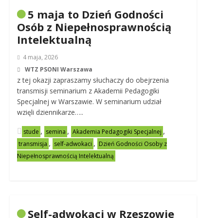
5 maja to Dzień Godności
Osób z Niepełnosprawnością
Intelektualną
4 maja, 2026
WTZ PSONI Warszawa
z tej okazji zapraszamy słuchaczy do obejrzenia
transmisji seminarium z Akademii Pedagogiki
Specjalnej w Warszawie. W seminarium udział
wzięli dziennikarze…..
,
,
,
stude
semina
Akademia Pedagogiki Specjalnej
,
,
transmisja
self-adwokaci
Dzień Godności Osoby z
Niepełnosprawnością Intelektualną
Self-adwokaci w Rzeszowie