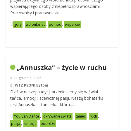
wspierającego osoby z niepełnosprawnościami.
Pracownicy i pracowniczki…..
,
,
,
góry
wolontariat
pomoc
wsparcie
„Annuszka” – życie w ruchu
11 grudnia, 2025
WTZ PSONI Bytom
Dziś w naszej audycji przeniesiemy się w świat
tańca, emocji i scenicznej pasji. Naszą bohaterką
jest Annuszka – tancerka, która…..
,
,
,
,
You Can Dance
okrywanie świata
taniec
ruch
,
,
pasja
emocje
podróże