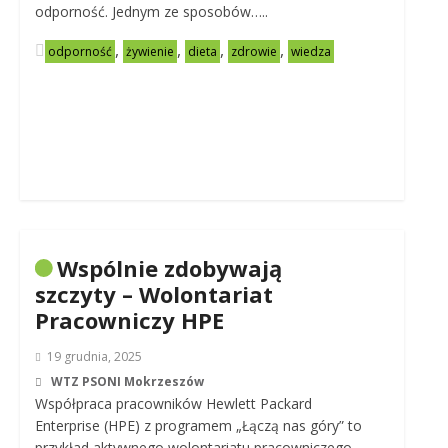
odporność. Jednym ze sposobów…..
,
,
,
,
odporność
żywienie
dieta
zdrowie
wiedza
Wspólnie zdobywają
szczyty – Wolontariat
Pracowniczy HPE
19 grudnia, 2025
WTZ PSONI Mokrzeszów
Współpraca pracowników Hewlett Packard
Enterprise (HPE) z programem „Łączą nas góry” to
przykład aktywnego wolontariatu pracowniczego