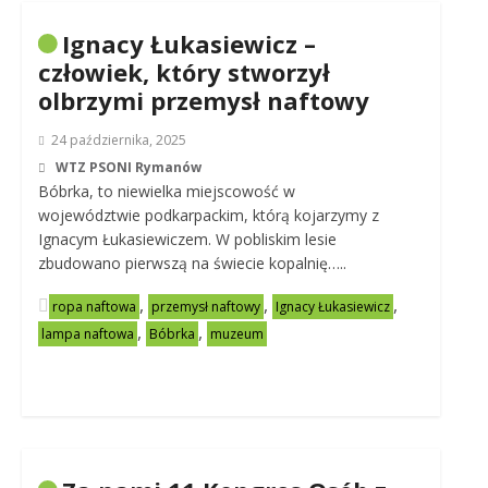
Ignacy Łukasiewicz –
człowiek, który stworzył
olbrzymi przemysł naftowy
24 października, 2025
WTZ PSONI Rymanów
Bóbrka, to niewielka miejscowość w
województwie podkarpackim, którą kojarzymy z
Ignacym Łukasiewiczem. W pobliskim lesie
zbudowano pierwszą na świecie kopalnię…..
,
,
,
ropa naftowa
przemysł naftowy
Ignacy Łukasiewicz
,
,
lampa naftowa
Bóbrka
muzeum