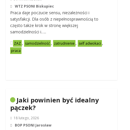
WTZ PSONI Biskupiec
Praca daje poczucie sensu, niezależności i
satysfakcji. Dla osób z niepełnosprawnością to
często także krok w stronę większej
samodzielności i…..
,
,
,
,
ZAZ
samodzielność
zatrudnienie
self adwokaci
praca
Jaki powinien być idealny
pączek?
18 lutego, 2026
BOP PSONI Jarosław