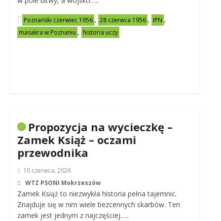
w pole bitwy, a wojsko…..
,
,
,
Poznański czerwiec 1956
28 czerwca 1956
IPN
,
masakra w Poznaniu
historia uczy
Propozycja na wycieczkę –
Zamek Książ – oczami
przewodnika
10 czerwca, 2026
WTZ PSONI Mokrzeszów
Zamek Książ to niezwykła historia pełna tajemnic.
Znajduje się w nim wiele bezcennych skarbów. Ten
zamek jest jednym z najczęściej…..