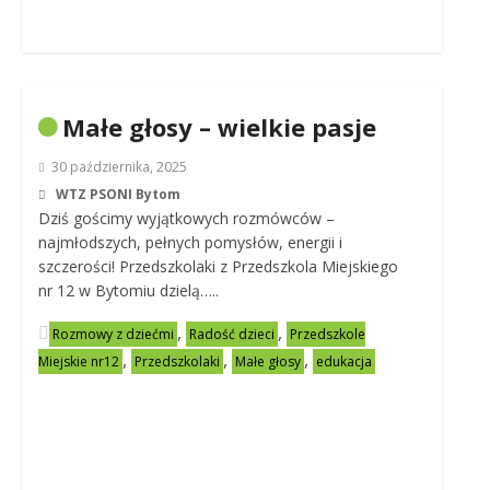
Małe głosy – wielkie pasje
30 października, 2025
WTZ PSONI Bytom
Dziś gościmy wyjątkowych rozmówców –
najmłodszych, pełnych pomysłów, energii i
szczerości! Przedszkolaki z Przedszkola Miejskiego
nr 12 w Bytomiu dzielą…..
,
,
Rozmowy z dziećmi
Radość dzieci
Przedszkole
,
,
,
Miejskie nr12
Przedszkolaki
Małe głosy
edukacja