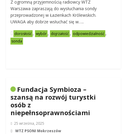
Z ogromną przyjemnością radiowcy WTZ
Warszawa zapraszają do wysłuchania sondy
przeprowadzonej w Łazienkach Królewskich.
UWAGA aby dobrze wsłuchać się w…..
,
,
,
,
dorosłość
wybór
dojrzałość
odpowiedzialność
sonda
Fundacja Symbioza –
szansą na rozwój turystki
osób z
niepełnsoprawnościami
25 września, 2025
WTZ PSONI Mokrzeszów