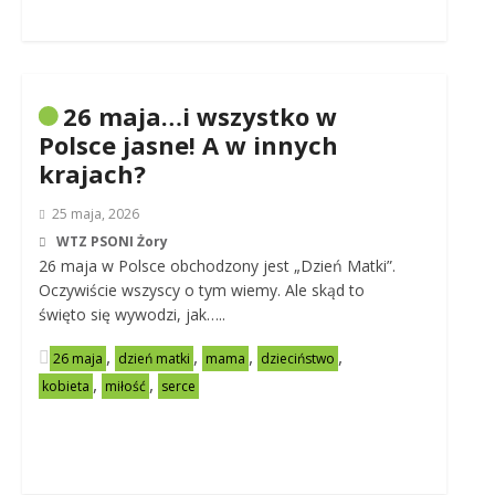
26 maja…i wszystko w
Polsce jasne! A w innych
krajach?
25 maja, 2026
WTZ PSONI Żory
26 maja w Polsce obchodzony jest „Dzień Matki”.
Oczywiście wszyscy o tym wiemy. Ale skąd to
święto się wywodzi, jak…..
,
,
,
,
26 maja
dzień matki
mama
dzieciństwo
,
,
kobieta
miłość
serce