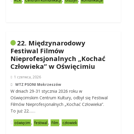
RCK
Centrum Komunikacji
olsztyn
komunikacja
22. Międzynarodowy
Festiwal Filmów
Nieprofesjonalnych „Kochać
Człowieka” w Oświęcimiu
1 czerwca, 2026
WTZ PSONI Mokrzeszów
W dniach 29-31 stycznia 2026 roku w
Oświęcimskim Centrum Kultury, odbył się Festiwal
Filmów Nieprofesjonalnych „Kochać Człowieka”.
To już 22……
,
,
,
oświęcim
festiwal
Film
człowiek