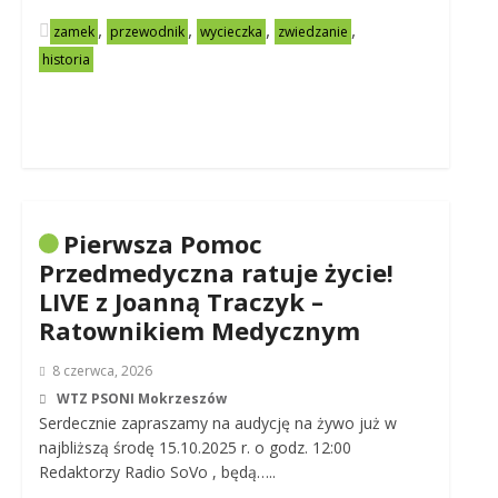
,
,
,
,
zamek
przewodnik
wycieczka
zwiedzanie
historia
Pierwsza Pomoc
Przedmedyczna ratuje życie!
LIVE z Joanną Traczyk –
Ratownikiem Medycznym
8 czerwca, 2026
WTZ PSONI Mokrzeszów
Serdecznie zapraszamy na audycję na żywo już w
najbliższą środę 15.10.2025 r. o godz. 12:00
Redaktorzy Radio SoVo , będą…..