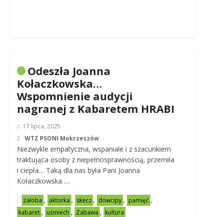
Odeszła Joanna
Kołaczkowska…
Wspomnienie audycji
nagranej z Kabaretem HRABI
17 lipca, 2025
WTZ PSONI Mokrzeszów
Niezwykle empatyczna, wspaniale i z szacunkiem
traktująca osoby z niepełnosprawnością, przemiła
i ciepła… Taką dla nas była Pani Joanna
Kołaczkowska…..
,
,
,
,
,
żałoba
aktorka
skecz
dowcipy
pamięć
,
,
,
kabaret
uśmiech
Zabawa
kultura