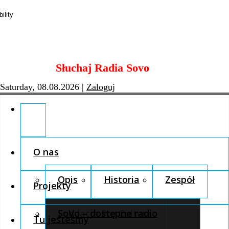
Skip
Słuchaj Radia Sovo
to
content
Saturday, 08.08.2026
|
Zaloguj
O nas
Opis
Historia
Zespół
Projekty
Fundacja Pro Cultura
SoVo – dostępne radio
Tu jesteśmy