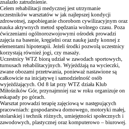
znalazło zatrudnienie.
Celem rehabilitacji medycznej jest utrzymanie
uczestników warsztatów w jak najlepszej kondycji
zdrowotnej, zapobieganie chorobom cywilizacyjnym oraz
nauka aktywnych metod spędzania wolnego czasu. Poza
ćwiczeniami ogólnorozwojowymi ośrodek prowadzi
zajęcia na basenie, kręgielni oraz naukę jazdy konnej z
elementami hipoterapii. Jeżeli środki pozwolą uczestnicy
korzystają również jogi, czy masaży.
Uczestnicy WTZ biorą udział w zawodach sportowych,
turnusach rehabilitacyjnych. Wyjeżdżają na wycieczki,
zwane obozami przetrwania, ponieważ nastawione są
całkowicie na inicjatywę i samodzielność osób
wyjeżdżających. Od 8 lat przy WTZ działa Klub
Miłośników Gór, przynajmniej raz w roku organizuje on
eskapady po górach.
Warsztat prowadzi terapię zajęciową w następujących
pracowniach: gospodarstwa domowego, motoryki małej,
stolarskiej i technik różnych, umiejętności społecznych i
zawodowych, plastycznej oraz komputerowo – biurowej.