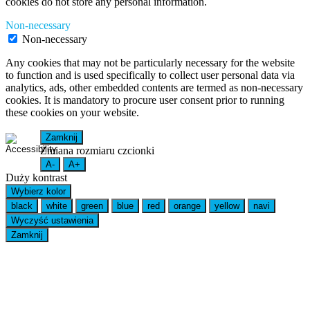
cookies do not store any personal information.
Non-necessary
Non-necessary
Any cookies that may not be particularly necessary for the website
to function and is used specifically to collect user personal data via
analytics, ads, other embedded contents are termed as non-necessary
cookies. It is mandatory to procure user consent prior to running
these cookies on your website.
Zamknij
Zmiana rozmiaru czcionki
A-
A+
Duży kontrast
Wybierz kolor
black
white
green
blue
red
orange
yellow
navi
Wyczyść ustawienia
Zamknij