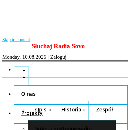
Skip to content
Słuchaj Radia Sovo
Monday, 10.08.2026
|
Zaloguj
O nas
Opis
Historia
Zespół
Projekty
Fundacja Pro Cultura
SoVo – dostępne radio