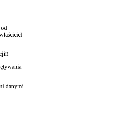
 od
łaściciel
ji!!
iętywania
imi danymi