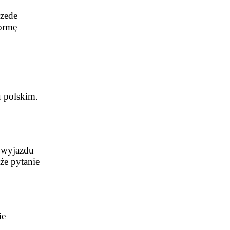
rzede
formę
u polskim.
i wyjazdu
że pytanie
ie