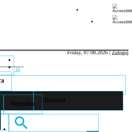
Friday, 07.08.2026
|
Zaloguj
16
ra
Szkolenia
Nagrania