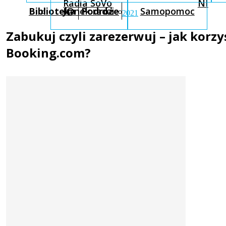
Radia SoVo
NI
Biblioteka
J@nek radzi
Podróże
Samopomoc
2021
Zabukuj czyli zarezerwuj – jak korzy
Booking.com?