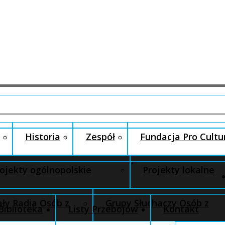
Historia
Zespół
Fundacja Pro Cultu
ojekty ogólnopolskie
Projekty lokalne
ły Radia Osób z
Grupy Słuchaczy Osób z
Biblioteka
Listy Przebojów
Kontakt