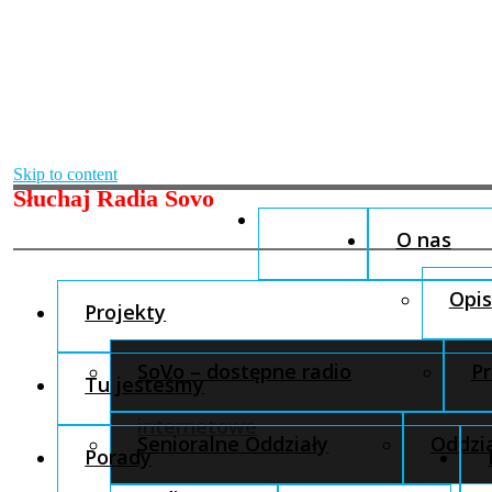
Skip to content
Słuchaj Radia Sovo
O nas
Opis
Projekty
SoVo – dostępne radio
Pr
Tu jesteśmy
internetowe
Senioralne Oddziały
Oddzia
Porady