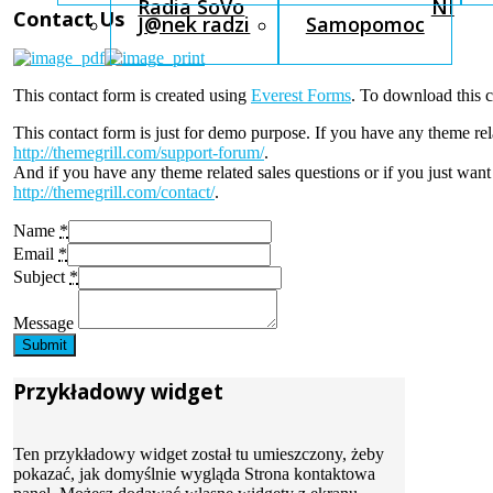
Radia SoVo
NI
Contact Us
J@nek radzi
Samopomoc
This contact form is created using
Everest Forms
. To download this c
This contact form is just for demo purpose. If you have any theme rel
http://themegrill.com/support-forum/
.
And if you have any theme related sales questions or if you just want
http://themegrill.com/contact/
.
Name
*
Email
*
Subject
*
Message
Submit
Przykładowy widget
Ten przykładowy widget został tu umieszczony, żeby
pokazać, jak domyślnie wygląda Strona kontaktowa