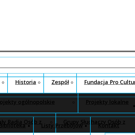
Historia
Zespół
Fundacja Pro Cultu
ojekty ogólnopolskie
Projekty lokalne
ły Radia Osób z
Grupy Słuchaczy Osób z
Biblioteka
Listy Przebojów
Kontakt