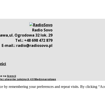
Radio Sovo
awa,ul. Ogrodowa 32 lok. 29
Tel.: +48 698 472 879
E-mail.: radio@radiosovo.pl
ości
pne na
licencji
 Bez utworów zależnych 4.0 Międzynarodowe
ce by remembering your preferences and repeat visits. By clicking “Acc