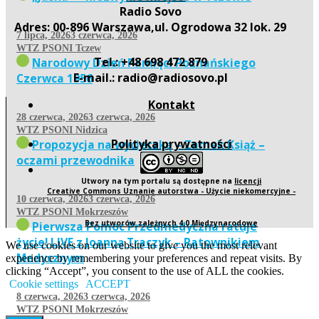
Radio Sovo
Adres: 00-896 Warszawa,ul. Ogrodowa 32 lok. 29
7 lipca, 2026
3 czerwca, 2026
WTZ PSONI Tczew
Tel.: +48 698 472 879
Narodowy Dzień Pamięci Poznańskiego
E-mail.: radio@radiosovo.pl
Czerwca 1956
Kontakt
28 czerwca, 2026
3 czerwca, 2026
WTZ PSONI Nidzica
Polityka prywatności
Propozycja na wycieczkę – Zamek Książ –
oczami przewodnika
Utwory na tym portalu są dostępne na
licencji
Creative Commons Uznanie autorstwa - Użycie niekomercyjne -
10 czerwca, 2026
3 czerwca, 2026
WTZ PSONI Mokrzeszów
Bez utworów zależnych 4.0 Międzynarodowe
Pierwsza Pomoc Przedmedyczna ratuje
życie! LIVE z Joanną Traczyk – Ratownikiem
We use cookies on our website to give you the most relevant
Medycznym
experience by remembering your preferences and repeat visits. By
clicking “Accept”, you consent to the use of ALL the cookies.
Cookie settings
ACCEPT
8 czerwca, 2026
3 czerwca, 2026
WTZ PSONI Mokrzeszów