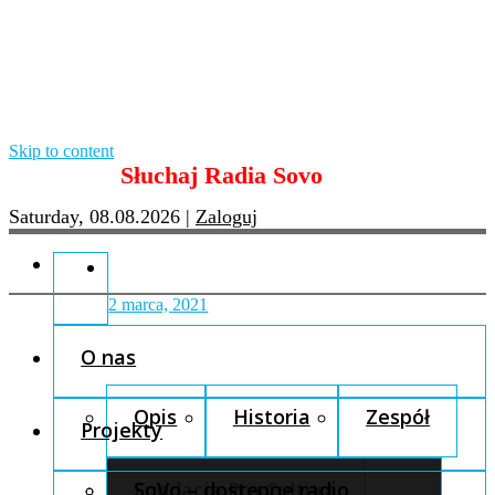
Skip to content
Słuchaj Radia Sovo
Saturday, 08.08.2026
|
Zaloguj
2 marca, 2021
O nas
Opis
Historia
Zespół
Projekty
Fundacja Pro Cultura
SoVo – dostępne radio