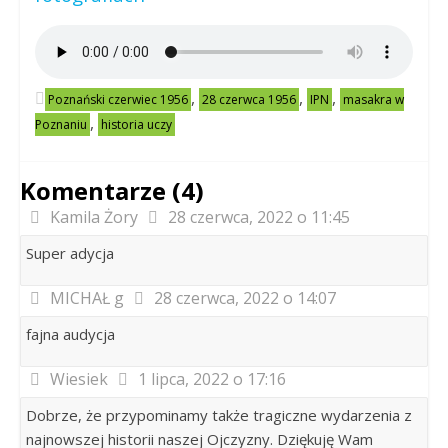
,
,
,
Poznański czerwiec 1956
28 czerwca 1956
IPN
masakra w
,
Poznaniu
historia uczy
Komentarze (4)
Kamila Żory
28 czerwca, 2022 o 11:45
Super adycja
MICHAŁ g
28 czerwca, 2022 o 14:07
fajna audycja
Wiesiek
1 lipca, 2022 o 17:16
Dobrze, że przypominamy także tragiczne wydarzenia z
najnowszej historii naszej Ojczyzny. Dziękuję Wam