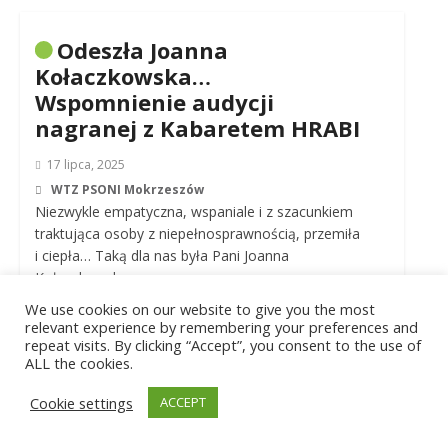
Odeszła Joanna
Kołaczkowska…
Wspomnienie audycji
nagranej z Kabaretem HRABI
17 lipca, 2025
WTZ PSONI Mokrzeszów
Niezwykle empatyczna, wspaniale i z szacunkiem
traktująca osoby z niepełnosprawnością, przemiła
i ciepła… Taką dla nas była Pani Joanna
Kołaczkowska…..
We use cookies on our website to give you the most
,
,
,
,
,
żałoba
aktorka
skecz
dowcipy
pamięć
relevant experience by remembering your preferences and
,
,
,
kabaret
uśmiech
Zabawa
kultura
repeat visits. By clicking “Accept”, you consent to the use of
ALL the cookies.
Cookie settings
ACCEPT