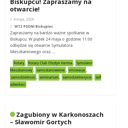
Biskupcu! Zapraszamy na
otwarcie!
4 maja, 2026
WTZ PSONI Biskupiec
Zapraszamy na bardzo ważne spotkanie w
Biskupcu. W piątek 24 maja o godzinie 11:00
odbędzie się otwarcie Symulatora
Mieszkaniowego oraz…..
,
,
Rotary
Rotary Club Olsztyn Varmia
Symulator
,
,
,
Mieszkaniowy
samostanowienie
innowacje
,
,
,
samodzielność
seminarium
samodzielneżycie
self
adwokaci
Zagubiony w Karkonoszach
– Sławomir Gortych