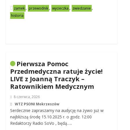
,
,
,
,
zamek
przewodnik
wycieczka
zwiedzanie
historia
Pierwsza Pomoc
Przedmedyczna ratuje życie!
LIVE z Joanną Traczyk –
Ratownikiem Medycznym
8 czerwca, 2026
WTZ PSONI Mokrzeszów
Serdecznie zapraszamy na audycję na żywo już w
najbliższą środę 15.10.2025 r. o godz. 12:00
Redaktorzy Radio SoVo , będą…..