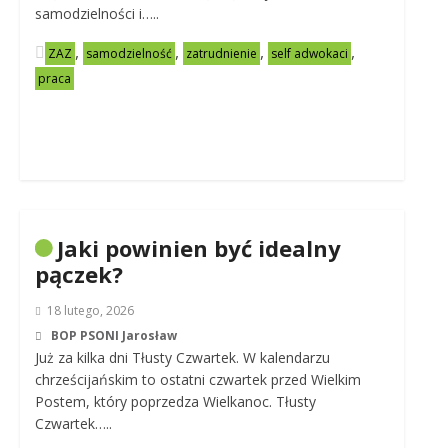
samodzielności i…..
,
,
,
,
ZAZ
samodzielność
zatrudnienie
self adwokaci
praca
Jaki powinien być idealny
pączek?
18 lutego, 2026
BOP PSONI Jarosław
Już za kilka dni Tłusty Czwartek. W kalendarzu
chrześcijańskim to ostatni czwartek przed Wielkim
Postem, który poprzedza Wielkanoc. Tłusty
Czwartek…..