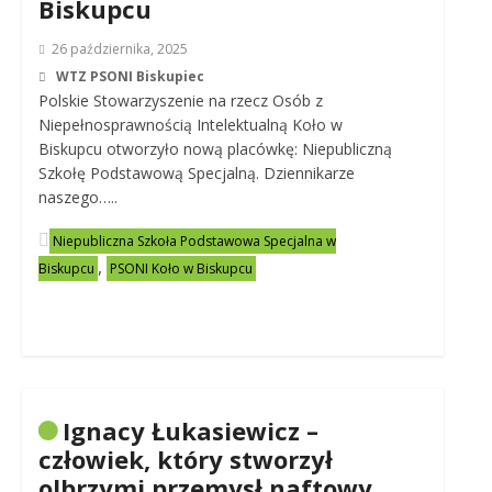
Biskupcu
26 października, 2025
WTZ PSONI Biskupiec
Polskie Stowarzyszenie na rzecz Osób z
Niepełnosprawnością Intelektualną Koło w
Biskupcu otworzyło nową placówkę: Niepubliczną
Szkołę Podstawową Specjalną. Dziennikarze
naszego…..
Niepubliczna Szkoła Podstawowa Specjalna w
,
Biskupcu
PSONI Koło w Biskupcu
Ignacy Łukasiewicz –
człowiek, który stworzył
olbrzymi przemysł naftowy