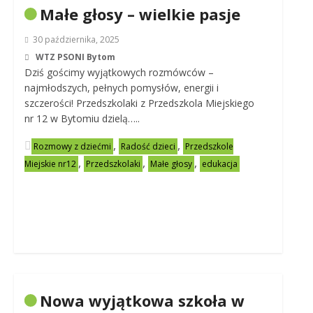
Małe głosy – wielkie pasje
30 października, 2025
WTZ PSONI Bytom
Dziś gościmy wyjątkowych rozmówców –
najmłodszych, pełnych pomysłów, energii i
szczerości! Przedszkolaki z Przedszkola Miejskiego
nr 12 w Bytomiu dzielą…..
,
,
Rozmowy z dziećmi
Radość dzieci
Przedszkole
,
,
,
Miejskie nr12
Przedszkolaki
Małe głosy
edukacja
Nowa wyjątkowa szkoła w