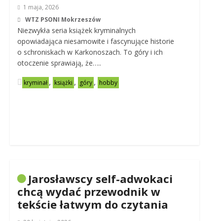
1 maja, 2026
WTZ PSONI Mokrzeszów
Niezwykła seria książek kryminalnych
opowiadająca niesamowite i fascynujące historie
o schroniskach w Karkonoszach. To góry i ich
otoczenie sprawiają, że…..
,
,
,
kryminał
książki
góry
hobby
Jarosławscy self-adwokaci
chcą wydać przewodnik w
tekście łatwym do czytania