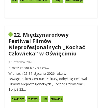
RCK
Centrum Komunikacji
olsztyn
komunikacja
22. Międzynarodowy
Festiwal Filmów
Nieprofesjonalnych „Kochać
Człowieka” w Oświęcimiu
1 czerwca, 2026
WTZ PSONI Mokrzeszów
W dniach 29-31 stycznia 2026 roku w
Oświęcimskim Centrum Kultury, odbył się Festiwal
Filmów Nieprofesjonalnych „Kochać Człowieka”.
To już 22……
,
,
,
oświęcim
festiwal
Film
człowiek