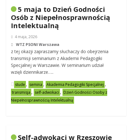
5 maja to Dzień Godności
Osób z Niepełnosprawnością
Intelektualną
4 maja, 2026
WTZ PSONI Warszawa
z tej okazji zapraszamy słuchaczy do obejrzenia
transmisji seminarium z Akademii Pedagogiki
Specjalnej w Warszawie. W seminarium udział
wzięli dziennikarze…..
,
,
,
stude
semina
Akademia Pedagogiki Specjalnej
,
,
transmisja
self-adwokaci
Dzień Godności Osoby z
Niepełnosprawnością Intelektualną
Self-adwokaci w Rzeszowie