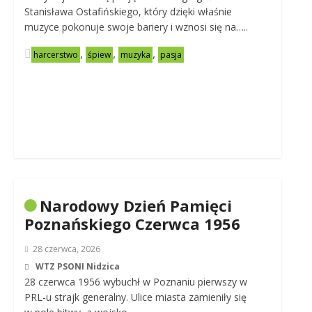
Stanisława Ostafińskiego, który dzięki właśnie
muzyce pokonuje swoje bariery i wznosi się na…..
,
,
,
harcerstwo
śpiew
muzyka
pasja
Narodowy Dzień Pamięci
Poznańskiego Czerwca 1956
28 czerwca, 2026
WTZ PSONI Nidzica
28 czerwca 1956 wybuchł w Poznaniu pierwszy w
PRL-u strajk generalny. Ulice miasta zamieniły się