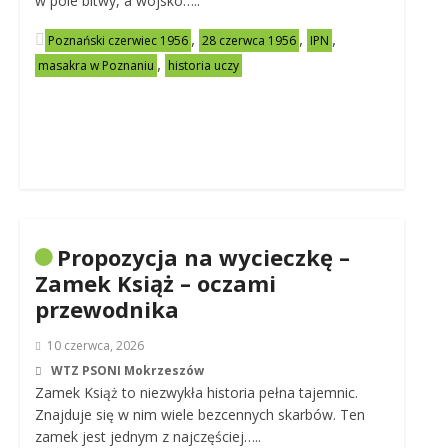
w pole bitwy, a wojsko…..
,
,
,
Poznański czerwiec 1956
28 czerwca 1956
IPN
,
masakra w Poznaniu
historia uczy
Propozycja na wycieczkę –
Zamek Książ – oczami
przewodnika
10 czerwca, 2026
WTZ PSONI Mokrzeszów
Zamek Książ to niezwykła historia pełna tajemnic.
Znajduje się w nim wiele bezcennych skarbów. Ten
zamek jest jednym z najczęściej…..