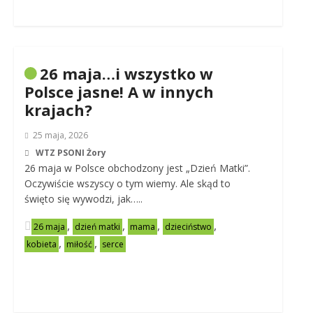
26 maja…i wszystko w
Polsce jasne! A w innych
krajach?
25 maja, 2026
WTZ PSONI Żory
26 maja w Polsce obchodzony jest „Dzień Matki”.
Oczywiście wszyscy o tym wiemy. Ale skąd to
święto się wywodzi, jak…..
,
,
,
,
26 maja
dzień matki
mama
dzieciństwo
,
,
kobieta
miłość
serce