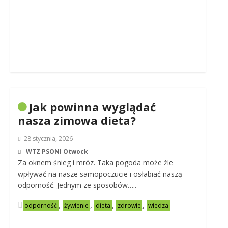
Jak powinna wyglądać
nasza zimowa dieta?
28 stycznia, 2026
WTZ PSONI Otwock
Za oknem śnieg i mróz. Taka pogoda może źle
wpływać na nasze samopoczucie i osłabiać naszą
odporność. Jednym ze sposobów…..
,
,
,
,
odporność
żywienie
dieta
zdrowie
wiedza