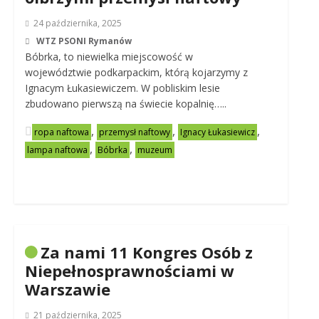
24 października, 2025
WTZ PSONI Rymanów
Bóbrka, to niewielka miejscowość w
województwie podkarpackim, którą kojarzymy z
Ignacym Łukasiewiczem. W pobliskim lesie
zbudowano pierwszą na świecie kopalnię…..
,
,
,
ropa naftowa
przemysł naftowy
Ignacy Łukasiewicz
,
,
lampa naftowa
Bóbrka
muzeum
Za nami 11 Kongres Osób z
Niepełnosprawnościami w
Warszawie
21 października, 2025