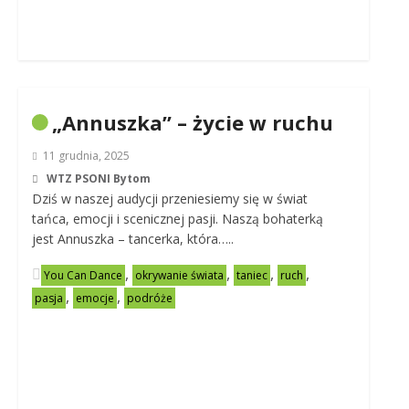
„Annuszka” – życie w ruchu
11 grudnia, 2025
WTZ PSONI Bytom
Dziś w naszej audycji przeniesiemy się w świat
tańca, emocji i scenicznej pasji. Naszą bohaterką
jest Annuszka – tancerka, która…..
,
,
,
,
You Can Dance
okrywanie świata
taniec
ruch
,
,
pasja
emocje
podróże