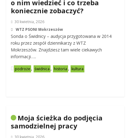
o nim wiedzieć i co trzeba
koniecznie zobaczyć?
30 kwietnia, 2026
WTZ PSONI Mokrzeszów
Sonda o Świdnicy – audycja przygotowana w 2014
roku przez zespół dziennikarzy z WTZ
Mokrzeszów. Znajdziesz tam wiele ciekawych
informacji…..
,
,
,
podroże
świdnica
historia
kultura
Moja ścieżka do podjęcia
samodzielnej pracy
30 kwietnia, 2026