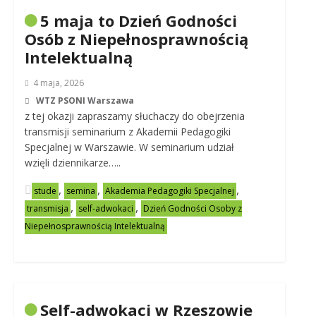
5 maja to Dzień Godności
Osób z Niepełnosprawnością
Intelektualną
4 maja, 2026
WTZ PSONI Warszawa
z tej okazji zapraszamy słuchaczy do obejrzenia
transmisji seminarium z Akademii Pedagogiki
Specjalnej w Warszawie. W seminarium udział
wzięli dziennikarze…..
,
,
,
stude
semina
Akademia Pedagogiki Specjalnej
,
,
transmisja
self-adwokaci
Dzień Godności Osoby z
Niepełnosprawnością Intelektualną
Self-adwokaci w Rzeszowie