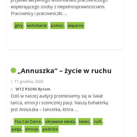
wspierającego osoby z niepełnosprawnościami.
Pracownicy i pracowniczki…..
,
,
,
góry
wolontariat
pomoc
wsparcie
„Annuszka” – życie w ruchu
11 grudnia, 2025
WTZ PSONI Bytom
Dziś w naszej audycji przeniesiemy się w świat
tańca, emocji i scenicznej pasji. Naszą bohaterką
jest Annuszka – tancerka, która…..
,
,
,
,
You Can Dance
okrywanie świata
taniec
ruch
,
,
pasja
emocje
podróże