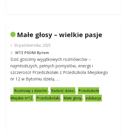
Małe głosy – wielkie pasje
30 października, 2025
WTZ PSONI Bytom
Dziś gościmy wyjątkowych rozmówców –
najmłodszych, pełnych pomysłów, energii i
szczerości! Przedszkolaki z Przedszkola Miejskiego
nr 12 w Bytomiu dzielą…..
,
,
Rozmowy z dziećmi
Radość dzieci
Przedszkole
,
,
,
Miejskie nr12
Przedszkolaki
Małe głosy
edukacja