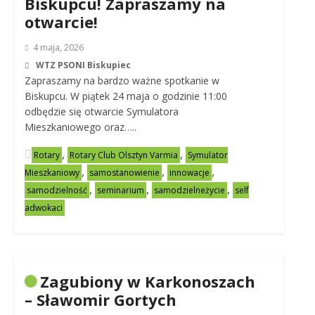
Biskupcu! Zapraszamy na
otwarcie!
4 maja, 2026
WTZ PSONI Biskupiec
Zapraszamy na bardzo ważne spotkanie w
Biskupcu. W piątek 24 maja o godzinie 11:00
odbędzie się otwarcie Symulatora
Mieszkaniowego oraz…..
,
,
Rotary
Rotary Club Olsztyn Varmia
Symulator
,
,
,
Mieszkaniowy
samostanowienie
innowacje
,
,
,
samodzielność
seminarium
samodzielneżycie
self
adwokaci
Zagubiony w Karkonoszach
– Sławomir Gortych