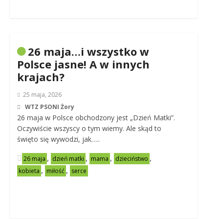
26 maja…i wszystko w
Polsce jasne! A w innych
krajach?
25 maja, 2026
WTZ PSONI Żory
26 maja w Polsce obchodzony jest „Dzień Matki”.
Oczywiście wszyscy o tym wiemy. Ale skąd to
święto się wywodzi, jak…..
,
,
,
,
26 maja
dzień matki
mama
dzieciństwo
,
,
kobieta
miłość
serce