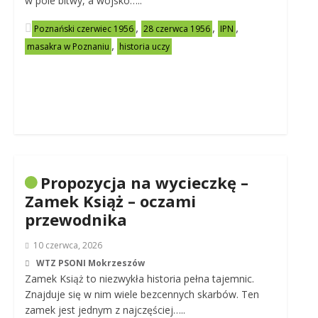
w pole bitwy, a wojsko…..
,
,
,
Poznański czerwiec 1956
28 czerwca 1956
IPN
,
masakra w Poznaniu
historia uczy
Propozycja na wycieczkę –
Zamek Książ – oczami
przewodnika
10 czerwca, 2026
WTZ PSONI Mokrzeszów
Zamek Książ to niezwykła historia pełna tajemnic.
Znajduje się w nim wiele bezcennych skarbów. Ten
zamek jest jednym z najczęściej…..