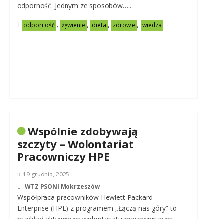
odporność. Jednym ze sposobów…..
,
,
,
,
odporność
żywienie
dieta
zdrowie
wiedza
Wspólnie zdobywają
szczyty – Wolontariat
Pracowniczy HPE
19 grudnia, 2025
WTZ PSONI Mokrzeszów
Współpraca pracowników Hewlett Packard
Enterprise (HPE) z programem „Łączą nas góry” to
przykład aktywnego wolontariatu pracowniczego