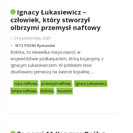
Ignacy Łukasiewicz –
człowiek, który stworzył
olbrzymi przemysł naftowy
24 października, 2025
WTZ PSONI Rymanów
Bóbrka, to niewielka miejscowość w
województwie podkarpackim, którą kojarzymy z
Ignacym Łukasiewiczem. W pobliskim lesie
zbudowano pierwszą na świecie kopalnię…..
,
,
,
ropa naftowa
przemysł naftowy
Ignacy Łukasiewicz
,
,
lampa naftowa
Bóbrka
muzeum