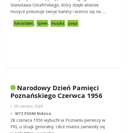
Stanisława Ostafińskiego, który dzięki właśnie
muzyce pokonuje swoje bariery i wznosi się na…..
,
,
,
harcerstwo
śpiew
muzyka
pasja
Narodowy Dzień Pamięci
Poznańskiego Czerwca 1956
28 czerwca, 2026
WTZ PSONI Nidzica
28 czerwca 1956 wybuchł w Poznaniu pierwszy w
PRL-u strajk generalny. Ulice miasta zamieniły się