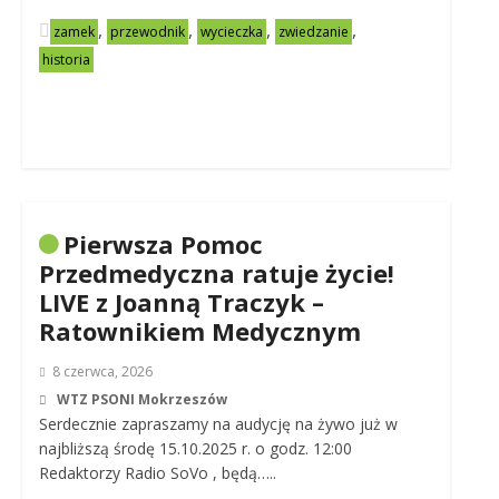
,
,
,
,
zamek
przewodnik
wycieczka
zwiedzanie
historia
Pierwsza Pomoc
Przedmedyczna ratuje życie!
LIVE z Joanną Traczyk –
Ratownikiem Medycznym
8 czerwca, 2026
WTZ PSONI Mokrzeszów
Serdecznie zapraszamy na audycję na żywo już w
najbliższą środę 15.10.2025 r. o godz. 12:00
Redaktorzy Radio SoVo , będą…..