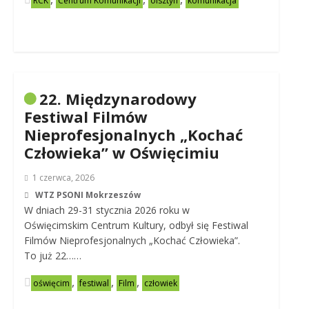
RCK
Centrum Komunikacji
olsztyn
komunikacja
22. Międzynarodowy
Festiwal Filmów
Nieprofesjonalnych „Kochać
Człowieka” w Oświęcimiu
1 czerwca, 2026
WTZ PSONI Mokrzeszów
W dniach 29-31 stycznia 2026 roku w
Oświęcimskim Centrum Kultury, odbył się Festiwal
Filmów Nieprofesjonalnych „Kochać Człowieka”.
To już 22……
,
,
,
oświęcim
festiwal
Film
człowiek