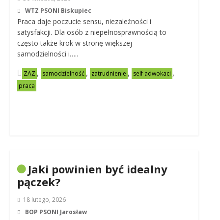
WTZ PSONI Biskupiec
Praca daje poczucie sensu, niezależności i
satysfakcji. Dla osób z niepełnosprawnością to
często także krok w stronę większej
samodzielności i…..
,
,
,
,
ZAZ
samodzielność
zatrudnienie
self adwokaci
praca
Jaki powinien być idealny
pączek?
18 lutego, 2026
BOP PSONI Jarosław