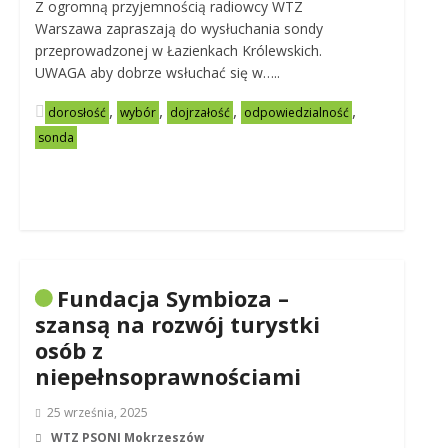
Z ogromną przyjemnością radiowcy WTZ
Warszawa zapraszają do wysłuchania sondy
przeprowadzonej w Łazienkach Królewskich.
UWAGA aby dobrze wsłuchać się w…..
,
,
,
,
dorosłość
wybór
dojrzałość
odpowiedzialność
sonda
Fundacja Symbioza –
szansą na rozwój turystki
osób z
niepełnsoprawnościami
25 września, 2025
WTZ PSONI Mokrzeszów