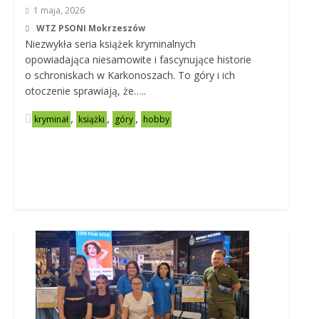
1 maja, 2026
WTZ PSONI Mokrzeszów
Niezwykła seria książek kryminalnych
opowiadająca niesamowite i fascynujące historie
o schroniskach w Karkonoszach. To góry i ich
otoczenie sprawiają, że…..
,
,
,
kryminał
książki
góry
hobby