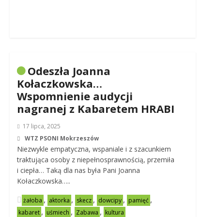
Odeszła Joanna
Kołaczkowska…
Wspomnienie audycji
nagranej z Kabaretem HRABI
17 lipca, 2025
WTZ PSONI Mokrzeszów
Niezwykle empatyczna, wspaniale i z szacunkiem
traktująca osoby z niepełnosprawnością, przemiła
i ciepła… Taką dla nas była Pani Joanna
Kołaczkowska…..
,
,
,
,
,
żałoba
aktorka
skecz
dowcipy
pamięć
,
,
,
kabaret
uśmiech
Zabawa
kultura