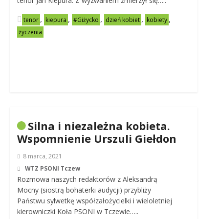
tenor Jan Kiepura. Z wyzwaniem zmierzył się…..
,
,
,
,
,
tenor
kiepura
#Giżycko
dzień kobiet
kobiety
życzenia
Silna i niezależna kobieta.
Wspomnienie Urszuli Giełdon
8 marca, 2021
WTZ PSONI Tczew
Rozmowa naszych redaktorów z Aleksandrą
Mocny (siostrą bohaterki audycji) przybliży
Państwu sylwetkę współzałożycielki i wieloletniej
kierowniczki Koła PSONI w Tczewie…..