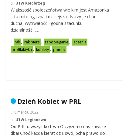
UTW Kołobrzeg
Większość społeczeństwa wie kim jest Amazonka
– ta mitologiczna i dzisiejsza. Łączy je chart
ducha, wytrwałość i godna szacunku
działalność……
,
,
,
,
rak
rak piersi
zapobieganie
leczenie
,
,
profilaktyka
kobiety
pomoc
Dzień Kobiet w PRL
8 marca, 2022
UTW Legionowo
Od PRL-u wszystko trwa Ojczyzna o nas zawsze
dba! Choć każda kierat dziś swój pcha prawo do