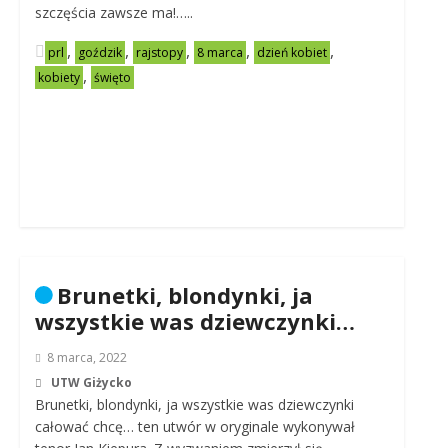
szczęścia zawsze ma!…..
,
,
,
,
,
prl
goździk
rajstopy
8 marca
dzień kobiet
,
kobiety
święto
Brunetki, blondynki, ja
wszystkie was dziewczynki…
8 marca, 2022
UTW Giżycko
Brunetki, blondynki, ja wszystkie was dziewczynki
całować chcę… ten utwór w oryginale wykonywał