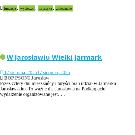
,
,
,
fundacja
wycieczki
turystyka
zwiedzanie
W Jarosławiu Wielki Jarmark
17 sierpnia, 2025
17 sierpnia, 2025
BOP PSONI Jarosław
Przez cztery dni mieszkańcy i turyści brali udział w Jarmarku
Jarosławskim. To ważne dla Jarosławia na Podkarpaciu
wydarzenie organizowane jest…..