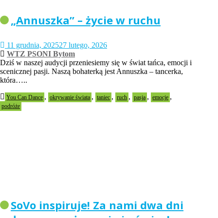
„Annuszka” – życie w ruchu
11 grudnia, 2025
27 lutego, 2026
WTZ PSONI Bytom
Dziś w naszej audycji przeniesiemy się w świat tańca, emocji i
scenicznej pasji. Naszą bohaterką jest Annuszka – tancerka,
która…..
,
,
,
,
,
,
You Can Dance
okrywanie świata
taniec
ruch
pasja
emocje
podróże
SoVo inspiruje! Za nami dwa dni