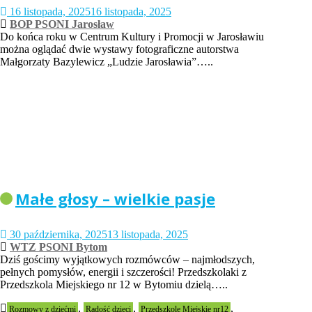
16 listopada, 2025
16 listopada, 2025
BOP PSONI Jarosław
Do końca roku w Centrum Kultury i Promocji w Jarosławiu
można oglądać dwie wystawy fotograficzne autorstwa
Małgorzaty Bazylewicz „Ludzie Jarosławia”…..
Małe głosy – wielkie pasje
30 października, 2025
13 listopada, 2025
WTZ PSONI Bytom
Dziś gościmy wyjątkowych rozmówców – najmłodszych,
pełnych pomysłów, energii i szczerości! Przedszkolaki z
Przedszkola Miejskiego nr 12 w Bytomiu dzielą…..
,
,
,
Rozmowy z dziećmi
Radość dzieci
Przedszkole Miejskie nr12