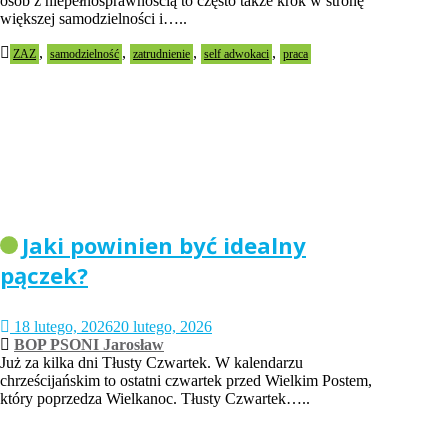
osób z niepełnosprawnością to często także krok w stronę
większej samodzielności i…..
,
,
,
,
ZAZ
samodzielność
zatrudnienie
self adwokaci
praca
Jaki powinien być idealny
pączek?
18 lutego, 2026
20 lutego, 2026
BOP PSONI Jarosław
Już za kilka dni Tłusty Czwartek. W kalendarzu
chrześcijańskim to ostatni czwartek przed Wielkim Postem,
który poprzedza Wielkanoc. Tłusty Czwartek…..