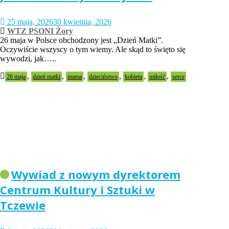
25 maja, 2026
30 kwietnia, 2026
WTZ PSONI Żory
26 maja w Polsce obchodzony jest „Dzień Matki”.
Oczywiście wszyscy o tym wiemy. Ale skąd to święto się
wywodzi, jak…..
,
,
,
,
,
,
26 maja
dzień matki
mama
dzieciństwo
kobieta
miłość
serce
Wywiad z nowym dyrektorem
Centrum Kultury i Sztuki w
Tczewie