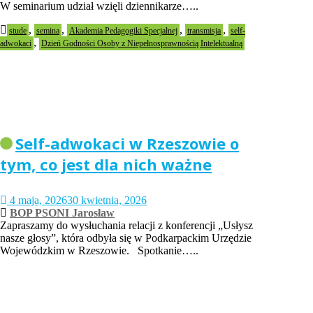
W seminarium udział wzięli dziennikarze…..
,
,
,
,
stude
semina
Akademia Pedagogiki Specjalnej
transmisja
self-
,
adwokaci
Dzień Godności Osoby z Niepełnosprawnością Intelektualną
Self-adwokaci w Rzeszowie o
tym, co jest dla nich ważne
4 maja, 2026
30 kwietnia, 2026
BOP PSONI Jarosław
Zapraszamy do wysłuchania relacji z konferencji „Usłysz
nasze głosy”, która odbyła się w Podkarpackim Urzędzie
Wojewódzkim w Rzeszowie. Spotkanie…..