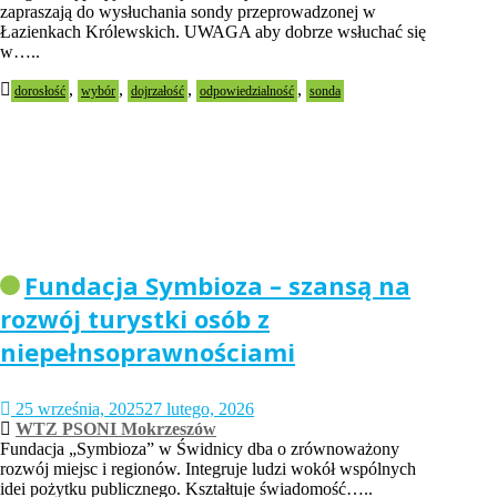
zapraszają do wysłuchania sondy przeprowadzonej w
Łazienkach Królewskich. UWAGA aby dobrze wsłuchać się
w…..
,
,
,
,
dorosłość
wybór
dojrzałość
odpowiedzialność
sonda
Fundacja Symbioza – szansą na
rozwój turystki osób z
niepełnsoprawnościami
25 września, 2025
27 lutego, 2026
WTZ PSONI Mokrzeszów
Fundacja „Symbioza” w Świdnicy dba o zrównoważony
rozwój miejsc i regionów. Integruje ludzi wokół wspólnych
idei pożytku publicznego. Kształtuje świadomość…..