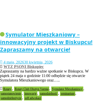
Symulator Mieszkaniowy –
innowacyjny projekt w Biskupcu!
Zapraszamy na otwarcie!
4 maja, 2026
30 kwietnia, 2026
WTZ PSONI Biskupiec
Zapraszamy na bardzo ważne spotkanie w Biskupcu. W
piątek 24 maja o godzinie 11:00 odbędzie się otwarcie
Symulatora Mieszkaniowego oraz…..
,
,
,
Rotary
Rotary Club Olsztyn Varmia
Symulator Mieszkaniowy
,
,
,
,
samostanowienie
innowacje
samodzielność
seminarium
,
samodzielneżycie
self adwokaci