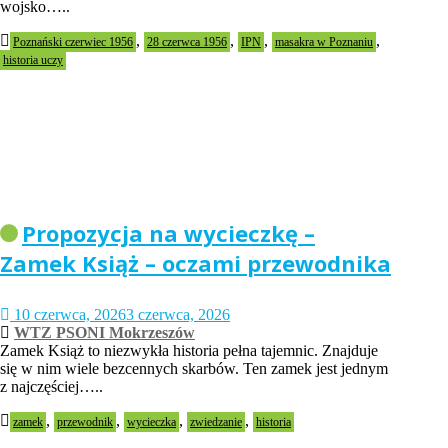
wojsko…..
,
,
,
,
Poznański czerwiec 1956
28 czerwca 1956
IPN
masakra w Poznaniu
historia uczy
Propozycja na wycieczkę –
Zamek Książ – oczami przewodnika
10 czerwca, 2026
3 czerwca, 2026
WTZ PSONI Mokrzeszów
Zamek Książ to niezwykła historia pełna tajemnic. Znajduje
się w nim wiele bezcennych skarbów. Ten zamek jest jednym
z najczęściej…..
,
,
,
,
zamek
przewodnik
wycieczka
zwiedzanie
historia