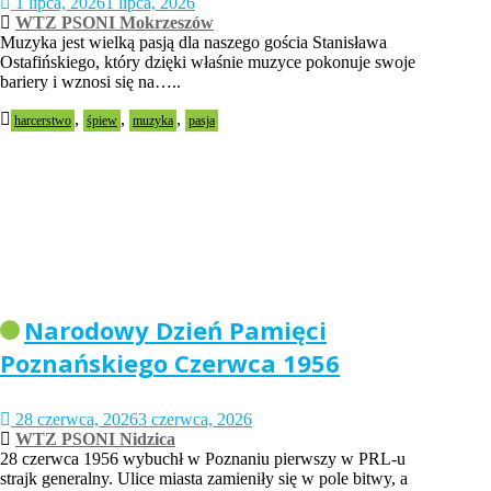
1 lipca, 2026
1 lipca, 2026
WTZ PSONI Mokrzeszów
Muzyka jest wielką pasją dla naszego gościa Stanisława
Ostafińskiego, który dzięki właśnie muzyce pokonuje swoje
bariery i wznosi się na…..
,
,
,
harcerstwo
śpiew
muzyka
pasja
Narodowy Dzień Pamięci
Poznańskiego Czerwca 1956
28 czerwca, 2026
3 czerwca, 2026
WTZ PSONI Nidzica
28 czerwca 1956 wybuchł w Poznaniu pierwszy w PRL-u
strajk generalny. Ulice miasta zamieniły się w pole bitwy, a