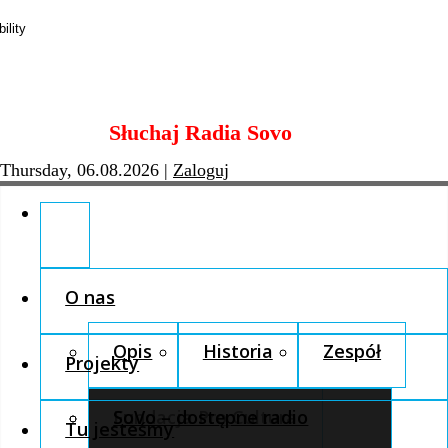
Skip
Słuchaj Radia Sovo
to
content
Thursday, 06.08.2026
|
Zaloguj
O nas
Opis
Historia
Zespół
Projekty
Fundacja Pro Cultura
SoVo – dostępne radio
Tu jesteśmy