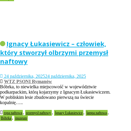
Ignacy Łukasiewicz – człowiek,
który stworzył olbrzymi przemysł
naftowy
24 października, 2025
24 października, 2025
WTZ PSONI Rymanów
Bóbrka, to niewielka miejscowość w województwie
podkarpackim, którą kojarzymy z Ignacym Łukasiewiczem.
W pobliskim lesie zbudowano pierwszą na świecie
kopalnię…..
,
,
,
,
ropa naftowa
przemysł naftowy
Ignacy Łukasiewicz
lampa naftowa
,
Bóbrka
muzeum