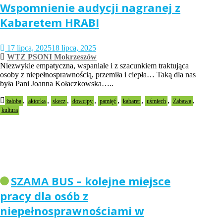
Wspomnienie audycji nagranej z
Kabaretem HRABI
17 lipca, 2025
18 lipca, 2025
WTZ PSONI Mokrzeszów
Niezwykle empatyczna, wspaniale i z szacunkiem traktująca
osoby z niepełnosprawnością, przemiła i ciepła… Taką dla nas
była Pani Joanna Kołaczkowska…..
,
,
,
,
,
,
,
,
żałoba
aktorka
skecz
dowcipy
pamięć
kabaret
uśmiech
Zabawa
kultura
SZAMA BUS – kolejne miejsce
pracy dla osób z
niepełnosprawnościami w