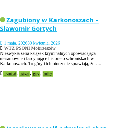
Zagubiony w Karkonoszach –
Sławomir Gortych
1 maja, 2026
30 kwietnia, 2026
WTZ PSONI Mokrzeszów
Niezwykła seria książek kryminalnych opowiadająca
niesamowite i fascynujące historie o schroniskach w
Karkonoszach. To góry i ich otoczenie sprawiają, że…..
,
,
,
kryminał
książki
góry
hobby