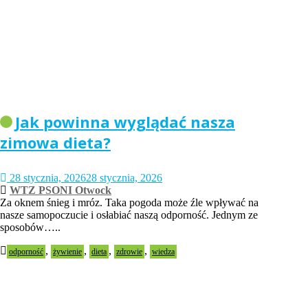
Jak powinna wyglądać nasza
zimowa dieta?
28 stycznia, 2026
28 stycznia, 2026
WTZ PSONI Otwock
Za oknem śnieg i mróz. Taka pogoda może źle wpływać na
nasze samopoczucie i osłabiać naszą odporność. Jednym ze
sposobów…..
,
,
,
,
odporność
żywienie
dieta
zdrowie
wiedza