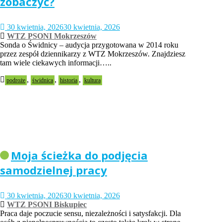
zobaczyć?
30 kwietnia, 2026
30 kwietnia, 2026
WTZ PSONI Mokrzeszów
Sonda o Świdnicy – audycja przygotowana w 2014 roku
przez zespół dziennikarzy z WTZ Mokrzeszów. Znajdziesz
tam wiele ciekawych informacji…..
,
,
,
podroże
świdnica
historia
kultura
Moja ścieżka do podjęcia
samodzielnej pracy
30 kwietnia, 2026
30 kwietnia, 2026
WTZ PSONI Biskupiec
Praca daje poczucie sensu, niezależności i satysfakcji. Dla