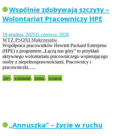
Wspólnie zdobywają szczyty –
Wolontariat Pracowniczy HPE
19 grudnia, 2025
11 czerwca, 2026
WTZ PSONI Mokrzeszów
Współpraca pracowników Hewlett Packard Enterprise
(HPE) z programem „Łączą nas góry” to przykład
aktywnego wolontariatu pracowniczego wspierającego
osoby z niepełnosprawnościami. Pracownicy i
pracowniczki…..
,
,
,
góry
wolontariat
pomoc
wsparcie
„Annuszka” – życie w ruchu