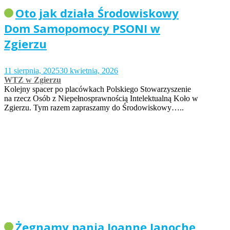
Oto jak działa Środowiskowy
Dom Samopomocy PSONI w
Zgierzu
11 sierpnia, 2025
30 kwietnia, 2026
WTZ w Zgierzu
Kolejny spacer po placówkach Polskiego Stowarzyszenie
na rzecz Osób z Niepełnosprawnością Intelektualną Koło w
Zgierzu. Tym razem zapraszamy do Środowiskowy…..
Żegnamy panią Joannę Janochę