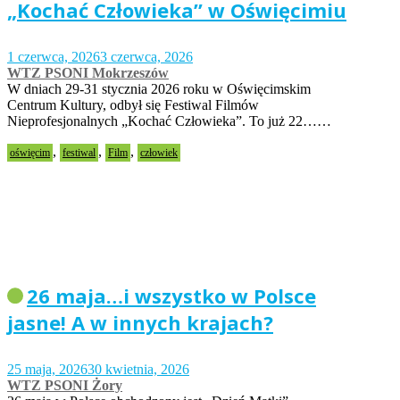
„Kochać Człowieka” w Oświęcimiu
1 czerwca, 2026
3 czerwca, 2026
WTZ PSONI Mokrzeszów
W dniach 29-31 stycznia 2026 roku w Oświęcimskim
Centrum Kultury, odbył się Festiwal Filmów
Nieprofesjonalnych „Kochać Człowieka”. To już 22……
,
,
,
oświęcim
festiwal
Film
człowiek
26 maja…i wszystko w Polsce
jasne! A w innych krajach?
25 maja, 2026
30 kwietnia, 2026
WTZ PSONI Żory