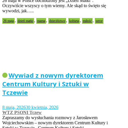
26 maja w Polsce obchodzony jest „Dzień Matki”.
Oczywiście wszyscy o tym wiemy. Ale skąd to święto się
wywodzi, jak…..
,
,
,
,
,
,
26 maja
dzień matki
mama
dzieciństwo
kobieta
miłość
serce
Wywiad z nowym dyrektorem
Centrum Kultury i Sztuki w
Tczewie
8 maja, 2026
30 kwietnia, 2026
WTZ PSONI Tczew
Zapraszamy do wysłuchania rozmowy z Jarosławem
Wojciechowskim – nowym dyrektorem Centrum Kultury i
Sztuki w Tczewie. Centrum Kultury i Sztuki…..