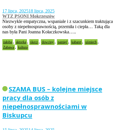
17 lipca, 2025
18 lipca, 2025
WTZ PSONI Mokrzeszów
Niezwykle empatyczna, wspaniale i z szacunkiem traktująca
osoby z niepełnosprawnością, przemiła i ciepła… Taką dla
nas była Pani Joanna Kołaczkowska…..
,
,
,
,
,
,
,
żałoba
aktorka
skecz
dowcipy
pamięć
kabaret
uśmiech
,
Zabawa
kultura
SZAMA BUS – kolejne miejsce
pracy dla osób z
niepełnosprawnościami w
Biskupcu
15 lipca, 2025
14 lipca, 2025