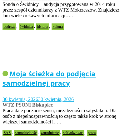
Sonda o Świdnicy – audycja przygotowana w 2014 roku
przez zespół dziennikarzy z WTZ Mokrzeszów. Znajdziesz
tam wiele ciekawych informacji…..
,
,
,
podroże
świdnica
historia
kultura
Moja ścieżka do podjęcia
samodzielnej pracy
30 kwietnia, 2026
30 kwietnia, 2026
WTZ PSONI Biskupiec
Praca daje poczucie sensu, niezależności i satysfakcji. Dla
osób z niepełnosprawnością to często także krok w stronę
większej samodzielności i…..
,
,
,
,
ZAZ
samodzielność
zatrudnienie
self adwokaci
praca