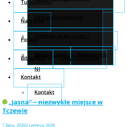
Tu jesteśmy
internetowe
Projekty ogólnopolskie
Senioralne Oddziały
Nagrania
Radia SoVo
Projekty lokalne
Oddziały Radia Osób z
Porady
NI
Szkolenia
Grupy Słuchaczy Osób z
J@nek radzi
Samopomoc
Biblioteka
Listy Przebojów
NI
Kontakt
Kontakt
„Jasna” – niezwykłe miejsce w
Tczewie
7 lipca, 2026
3 czerwca, 2026