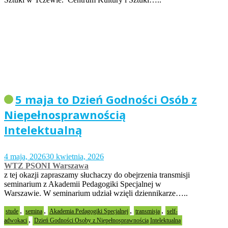
5 maja to Dzień Godności Osób z
Niepełnosprawnością
Intelektualną
4 maja, 2026
30 kwietnia, 2026
WTZ PSONI Warszawa
z tej okazji zapraszamy słuchaczy do obejrzenia transmisji
seminarium z Akademii Pedagogiki Specjalnej w
Warszawie. W seminarium udział wzięli dziennikarze…..
,
,
,
,
stude
semina
Akademia Pedagogiki Specjalnej
transmisja
self-
,
adwokaci
Dzień Godności Osoby z Niepełnosprawnością Intelektualną