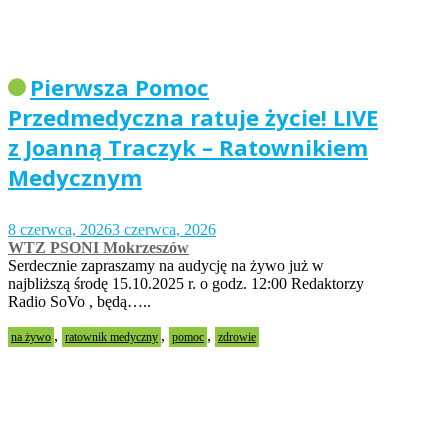
Pierwsza Pomoc
Przedmedyczna ratuje życie! LIVE
z Joanną Traczyk – Ratownikiem
Medycznym
8 czerwca, 2026
3 czerwca, 2026
WTZ PSONI Mokrzeszów
Serdecznie zapraszamy na audycję na żywo już w
najbliższą środę 15.10.2025 r. o godz. 12:00 Redaktorzy
Radio SoVo , będą…..
,
,
,
na żywo
ratownik medyczny
pomoc
zdrowie