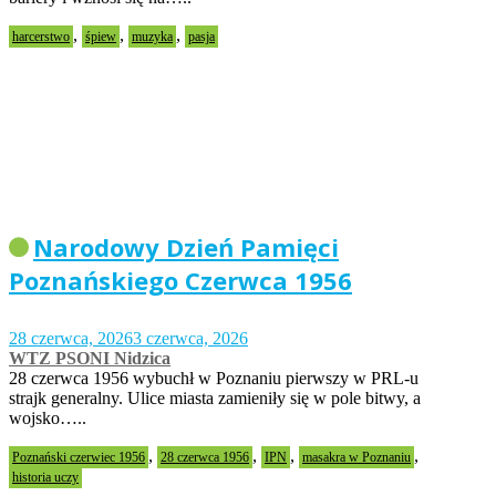
,
,
,
harcerstwo
śpiew
muzyka
pasja
Narodowy Dzień Pamięci
Poznańskiego Czerwca 1956
28 czerwca, 2026
3 czerwca, 2026
WTZ PSONI Nidzica
28 czerwca 1956 wybuchł w Poznaniu pierwszy w PRL-u
strajk generalny. Ulice miasta zamieniły się w pole bitwy, a
wojsko…..
,
,
,
,
Poznański czerwiec 1956
28 czerwca 1956
IPN
masakra w Poznaniu
historia uczy