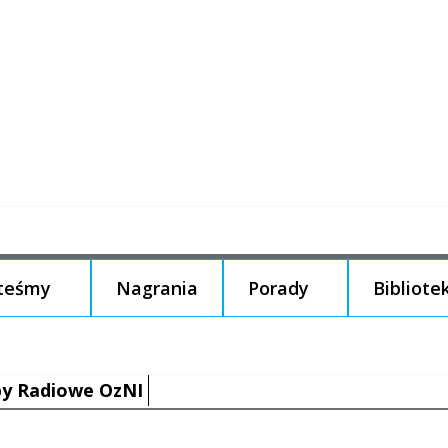
steśmy
Nagrania
Porady
Bibliote
y Radiowe OzNI