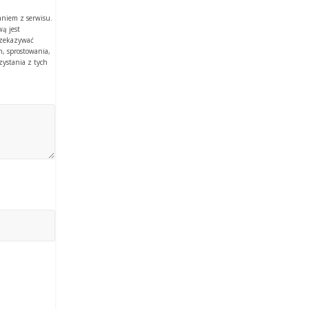
aniem z serwisu.
ą jest
rzekazywać
, sprostowania,
zystania z tych