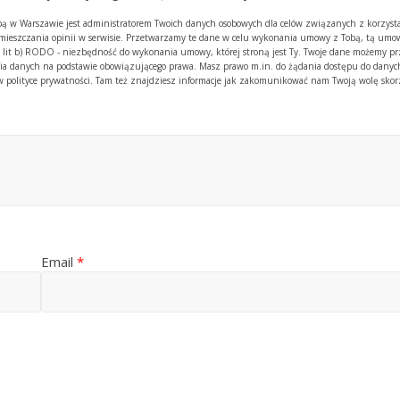
zibą w Warszawie jest administratorem Twoich danych osobowych dla celów związanych z korzyst
amieszczania opinii w serwisie. Przetwarzamy te dane w celu wykonania umowy z Tobą, tą umow
. 1 lit b) RODO - niezbędność do wykonania umowy, której stroną jest Ty. Twoje dane możemy p
 danych na podstawie obowiązującego prawa. Masz prawo m.in. do żądania dostępu do danych
y w polityce prywatności. Tam też znajdziesz informacje jak zakomunikować nam Twoją wolę skor
Email
*