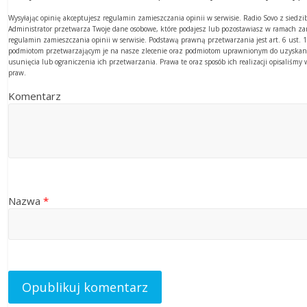
Wysyłając opinię akceptujesz regulamin zamieszczania opinii w serwisie. Radio Sovo z sied
Administrator przetwarza Twoje dane osobowe, które podajesz lub pozostawiasz w ramach z
regulamin zamieszczania opinii w serwisie. Podstawą prawną przetwarzania jest art. 6 ust
podmiotom przetwarzającym je na nasze zlecenie oraz podmiotom uprawnionym do uzyskania
usunięcia lub ograniczenia ich przetwarzania. Prawa te oraz sposób ich realizacji opisaliśm
praw.
Komentarz
Nazwa
*