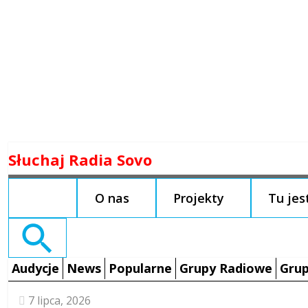
Skip
Słuchaj Radia Sovo
to
content
O nas
Projekty
Tu je
Search
for:
Audycje
News
Popularne
Grupy Radiowe
Grup
7 lipca, 2026