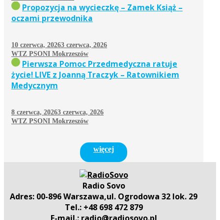
Propozycja na wycieczkę – Zamek Książ –
oczami przewodnika
10 czerwca, 2026
3 czerwca, 2026
WTZ PSONI Mokrzeszów
Pierwsza Pomoc Przedmedyczna ratuje
życie! LIVE z Joanną Traczyk – Ratownikiem
Medycznym
8 czerwca, 2026
3 czerwca, 2026
WTZ PSONI Mokrzeszów
więcej
Radio Sovo
Adres: 00-896 Warszawa,ul. Ogrodowa 32 lok. 29
Tel.: +48 698 472 879
E-mail.: radio@radiosovo.pl