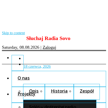
Skip to content
Słuchaj Radia Sovo
Saturday, 08.08.2026
|
Zaloguj
18 czerwca, 2026
O nas
Opis
Historia
Zespół
Projekty
Fundacja Pro Cultura
SoVo – dostępne radio