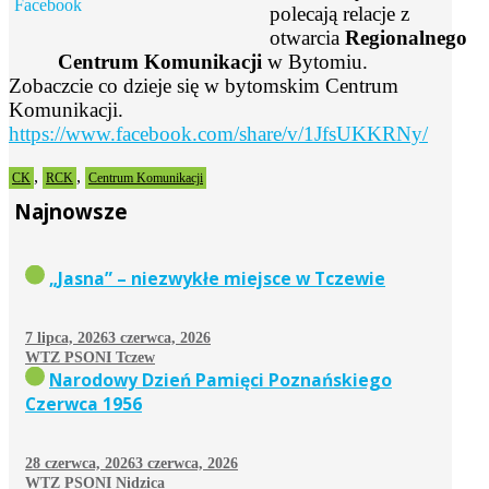
polecają relacje z
otwarcia
Regionalnego
Centrum Komunikacji
w Bytomiu.
Zobaczcie co dzieje się w bytomskim Centrum
Komunikacji.
https://www.facebook.com/share/v/1JfsUKKRNy/
,
,
CK
RCK
Centrum Komunikacji
Najnowsze
„Jasna” – niezwykłe miejsce w Tczewie
7 lipca, 2026
3 czerwca, 2026
WTZ PSONI Tczew
Narodowy Dzień Pamięci Poznańskiego
Czerwca 1956
28 czerwca, 2026
3 czerwca, 2026
WTZ PSONI Nidzica