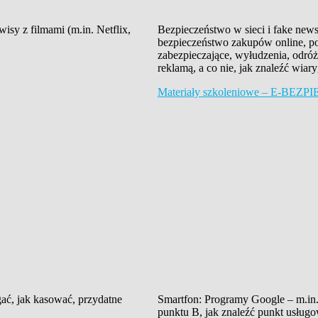
isy z filmami (m.in. Netflix,
Bezpieczeństwo w sieci i fake news
bezpieczeństwo zakupów online, po
zabezpieczające, wyłudzenia, odró
reklamą, a co nie, jak znaleźć wiar
Materiały szkoleniowe – E-BE
ągać, jak kasować, przydatne
Smartfon: Programy Google – m.in.
punktu B, jak znaleźć punkt usługow