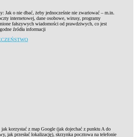
y: Jak o nie dbać, żeby jednocześnie nie zwariować – m.in.
czty internetowej, dane osobowe, wirusy, programy
żnione fałszywych wiadomości od prawdziwych, co jest
ygodne źródła informacji
ZPIECZEŃSTWO
 jak korzystać z map Google (jak dojechać z punktu A do
y, jak przesłać lokalizację), skrzynka pocztowa na telefonie