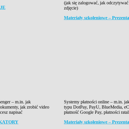
(jak się zalogować, jak odczytywać
CJE
zdjęcie)
Materiały szkoleniowe – Pre
nger – m.in. jak
Systemy płatności online – m.in. ja
dokumenty, jak zrobić video
typu DotPay, PayU, BlueMedia, eCa
hcesz napisać
płatność Google Pay, płatności ratal
NIKATORY
Materiały szkoleniowe – Preze