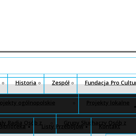
Historia
Zespół
Fundacja Pro Cultu
ojekty ogólnopolskie
Projekty lokalne
ły Radia Osób z
Grupy Słuchaczy Osób z
Biblioteka
Listy Przebojów
Kontakt