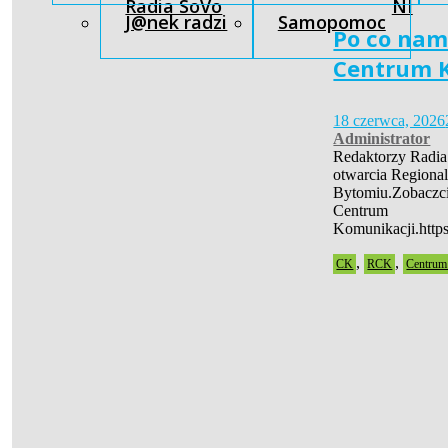
Radia SoVo
NI
J@nek radzi
Samopomoc
Po co nam
Centrum 
18 czerwca, 2026
Administrator
Redaktorzy Radia 
otwarcia Regiona
Bytomiu.Zobaczci
Centrum
Komunikacji.htt
,
,
CK
RCK
Centrum