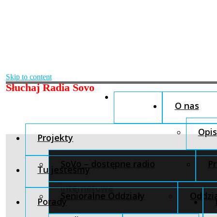
Skip to content
Słuchaj Radia Sovo
O nas
Opis
Projekty
SoVo – dostępne radio
Pr
Tu jesteśmy
internetowe
Senioralne Oddziały
Oddzia
Porady