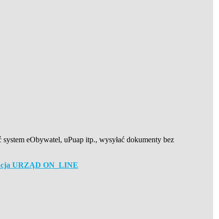
ać system eObywatel, uPuap itp., wysyłać dokumenty bez
Ta
entacja URZĄD ON_LINE