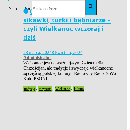
Search for:
Gomułki, terkotki,
sikawki, turki i bębniarze –
czyli Wielkanoc wczoraj i
dziś
28 marca, 2024
8 kwietnia, 2024
Administrator
Wielkanoc jest najważniejszym świętem dla
Chrześcijan, ale tradycje i zwyczaje wielkanocne
są częścią polskiej kultury. Radiowcy Radia SoVo
Koło PSONI…..
,
,
,
tradycja
zwyczaje
Wielkanoc
kultura