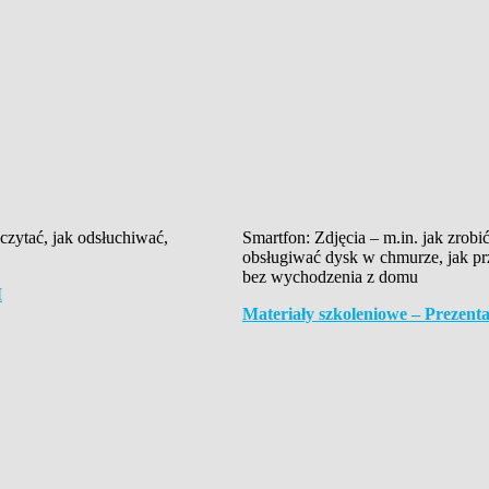
 czytać, jak odsłuchiwać,
Smartfon: Zdjęcia – m.in. jak zrobi
obsługiwać dysk w chmurze, jak pr
bez wychodzenia z domu
I
Materiały szkoleniowe – Prez