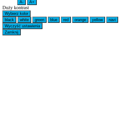
A-
A+
Duży kontrast
Wybierz kolor
black
white
green
blue
red
orange
yellow
navi
Wyczyść ustawienia
Zamknij