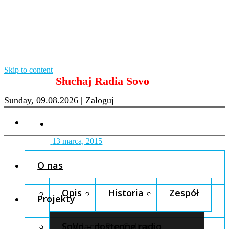
Skip to content
Słuchaj Radia Sovo
Sunday, 09.08.2026
|
Zaloguj
13 marca, 2015
O nas
Opis
Historia
Zespół
Projekty
Fundacja Pro Cultura
SoVo – dostępne radio