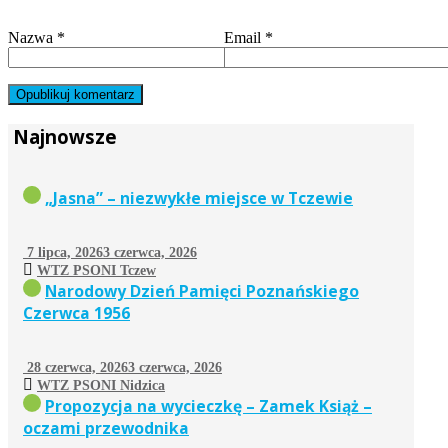
Nazwa
*
Email
*
Najnowsze
„Jasna” – niezwykłe miejsce w Tczewie
7 lipca, 2026
3 czerwca, 2026
WTZ PSONI Tczew
Narodowy Dzień Pamięci Poznańskiego
Czerwca 1956
28 czerwca, 2026
3 czerwca, 2026
WTZ PSONI Nidzica
Propozycja na wycieczkę – Zamek Książ –
oczami przewodnika