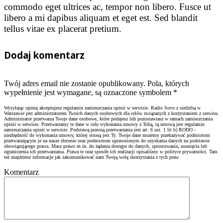
commodo eget ultrices ac, tempor non libero. Fusce ut
libero a mi dapibus aliquam et eget est. Sed blandit
tellus vitae ex placerat pretium.
Dodaj komentarz
Twój adres email nie zostanie opublikowany. Pola, których
wypełnienie jest wymagane, są oznaczone symbolem
*
Wysyłając opinię akceptujesz regulamin zamieszczania opinii w serwisie. Radio Sovo z siedzibą w
Warszawie jest administratorem Twoich danych osobowych dla celów związanych z korzystaniem z serwisu.
Administrator przetwarza Twoje dane osobowe, które podajesz lub pozostawiasz w ramach zamieszczania
opinii w serwisie. Przetwarzamy te dane w celu wykonania umowy z Tobą, tą umową jest regulamin
zamieszczania opinii w serwisie. Podstawą prawną przetwarzania jest art. 6 ust. 1 lit b) RODO -
niezbędność do wykonania umowy, której stroną jest Ty. Twoje dane możemy przekazywać podmiotom
przetwarzającym je na nasze zlecenie oraz podmiotom uprawnionym do uzyskania danych na podstawie
obowiązującego prawa. Masz prawo m.in. do żądania dostępu do danych, sprostowania, usunięcia lub
ograniczenia ich przetwarzania. Prawa te oraz sposób ich realizacji opisaliśmy w polityce prywatności. Tam
też znajdziesz informacje jak zakomunikować nam Twoją wolę skorzystania z tych praw.
Komentarz