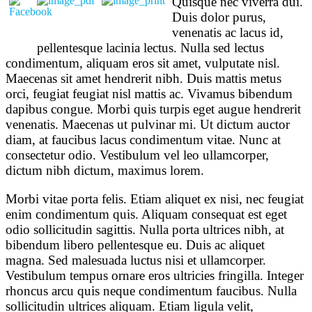
Quisque nec viverra dui.
Duis dolor purus,
venenatis ac lacus id,
pellentesque lacinia lectus. Nulla sed lectus
condimentum, aliquam eros sit amet, vulputate nisl.
Maecenas sit amet hendrerit nibh. Duis mattis metus
orci, feugiat feugiat nisl mattis ac. Vivamus bibendum
dapibus congue. Morbi quis turpis eget augue hendrerit
venenatis. Maecenas ut pulvinar mi. Ut dictum auctor
diam, at faucibus lacus condimentum vitae. Nunc at
consectetur odio. Vestibulum vel leo ullamcorper,
dictum nibh dictum, maximus lorem.
Morbi vitae porta felis. Etiam aliquet ex nisi, nec feugiat
enim condimentum quis. Aliquam consequat est eget
odio sollicitudin sagittis. Nulla porta ultrices nibh, at
bibendum libero pellentesque eu. Duis ac aliquet
magna. Sed malesuada luctus nisi et ullamcorper.
Vestibulum tempus ornare eros ultricies fringilla. Integer
rhoncus arcu quis neque condimentum faucibus. Nulla
sollicitudin ultrices aliquam. Etiam ligula velit,