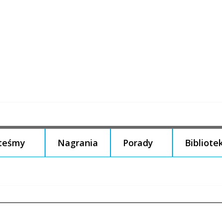
steśmy
Nagrania
Porady
Bibliote