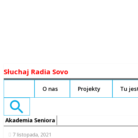
Skip
Słuchaj Radia Sovo
to
content
O nas
Projekty
Tu je
Search
for:
Akademia Seniora
7 listopada, 2021