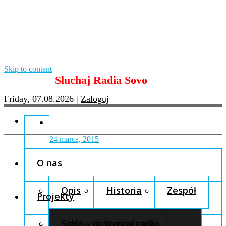
Skip to content
Słuchaj Radia Sovo
Friday, 07.08.2026
|
Zaloguj
24 marca, 2015
O nas
Opis
Historia
Zespół
Projekty
Fundacja Pro Cultura
SoVo – dostępne radio