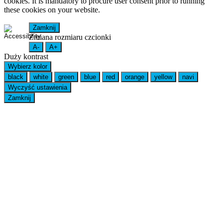
cookies. It is mandatory to procure user consent prior to running
these cookies on your website.
Zamknij
Zmiana rozmiaru czcionki
A-
A+
Duży kontrast
Wybierz kolor
black
white
green
blue
red
orange
yellow
navi
Wyczyść ustawienia
Zamknij