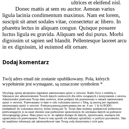
ultrices et eleifend nisl.
Donec mattis at sem eu auctor. Aenean varius
ligula lacinia condimentum maximus. Nam est lorem,
suscipit sit amet sodales vitae, consectetur ac libero. In
pharetra lectus in aliquam congue. Quisque posuere
luctus ligula eu gravida. Aliquam sed dui purus. Morbi
dignissim ut sapien sed blandit. Pellentesque laoreet arcu
in ex dignissim, id euismod elit ornare.
Dodaj komentarz
Twój adres email nie zostanie opublikowany. Pola, których
wypełnienie jest wymagane, są oznaczone symbolem
*
Wysyłając opinię akceptujesz regulamin zamieszczania opinii w serwisie. Radio Sovo z siedzibą w
Warszawie jest administratorem Twoich danych osobowych dla celów związanych z korzystaniem z serwisu.
Administrator przetwarza Twoje dane osobowe, które podajesz lub pozostawiasz w ramach zamieszczania
opinii w serwisie. Przetwarzamy te dane w celu wykonania umowy z Tobą, tą umową jest regulamin
zamieszczania opinii w serwisie. Podstawą prawną przetwarzania jest art. 6 ust. 1 lit b) RODO -
niezbędność do wykonania umowy, której stroną jest Ty. Twoje dane możemy przekazywać podmiotom
przetwarzającym je na nasze zlecenie oraz podmiotom uprawnionym do uzyskania danych na podstawie
obowiązującego prawa. Masz prawo m.in. do żądania dostępu do danych, sprostowania, usunięcia lub
ograniczenia ich przetwarzania. Prawa te oraz sposób ich realizacji opisaliśmy w polityce prywatności. Tam
też znajdziesz informacje jak zakomunikować nam Twoją wolę skorzystania z tych praw.