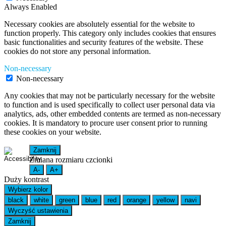
Always Enabled
Necessary cookies are absolutely essential for the website to
function properly. This category only includes cookies that ensures
basic functionalities and security features of the website. These
cookies do not store any personal information.
Non-necessary
Non-necessary
Any cookies that may not be particularly necessary for the website
to function and is used specifically to collect user personal data via
analytics, ads, other embedded contents are termed as non-necessary
cookies. It is mandatory to procure user consent prior to running
these cookies on your website.
Zamknij
Zmiana rozmiaru czcionki
A-
A+
Duży kontrast
Wybierz kolor
black
white
green
blue
red
orange
yellow
navi
Wyczyść ustawienia
Zamknij