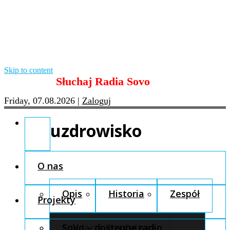
Skip to content
Słuchaj Radia Sovo
Friday, 07.08.2026
|
Zaloguj
uzdrowisko
O nas
Opis
Historia
Zespół
Projekty
Fundacja Pro Cultura
SoVo – dostępne radio