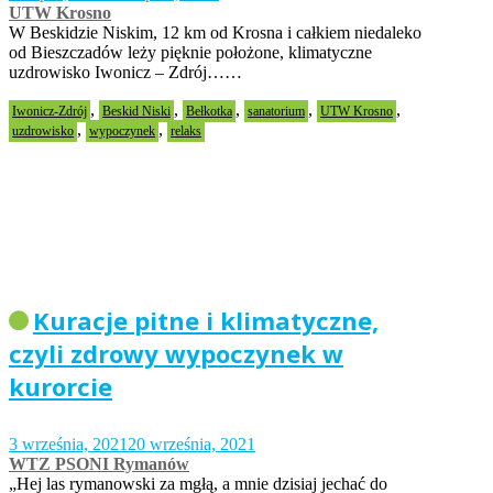
UTW Krosno
W Beskidzie Niskim, 12 km od Krosna i całkiem niedaleko
od Bieszczadów leży pięknie położone, klimatyczne
uzdrowisko Iwonicz – Zdrój……
,
,
,
,
,
Iwonicz-Zdrój
Beskid Niski
Bełkotka
sanatorium
UTW Krosno
,
,
uzdrowisko
wypoczynek
relaks
Kuracje pitne i klimatyczne,
czyli zdrowy wypoczynek w
kurorcie
3 września, 2021
20 września, 2021
WTZ PSONI Rymanów
„Hej las rymanowski za mgłą, a mnie dzisiaj jechać do