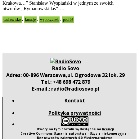
Krakowa…” Stanisław Wyspiański w jednym ze swoich
utworów „Rymanowski las”…..
,
,
,
uzdrowisko
kuracje
wypoczynek
podróż
Radio Sovo
Adres: 00-896 Warszawa,ul. Ogrodowa 32 lok. 29
Tel.: +48 698 472 879
E-mail.: radio@radiosovo.pl
Kontakt
Polityka prywatności
Utwory na tym portalu są dostępne na
licencji
Creative Commons Uznanie autorstwa - Użycie niekomercyjne -
Bez utworów zależnych 4.0 Międzynarodowe