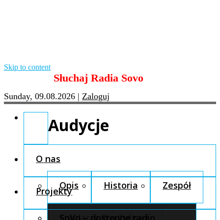
Skip to content
Słuchaj Radia Sovo
Sunday, 09.08.2026
|
Zaloguj
Audycje
O nas
Opis
Historia
Zespół
Projekty
Fundacja Pro Cultura
SoVo – dostępne radio