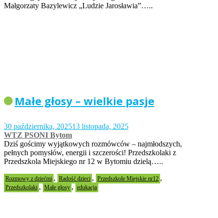
Małgorzaty Bazylewicz „Ludzie Jarosławia”…..
Małe głosy – wielkie pasje
30 października, 2025
13 listopada, 2025
WTZ PSONI Bytom
Dziś gościmy wyjątkowych rozmówców – najmłodszych,
pełnych pomysłów, energii i szczerości! Przedszkolaki z
Przedszkola Miejskiego nr 12 w Bytomiu dzielą…..
,
,
,
Rozmowy z dziećmi
Radość dzieci
Przedszkole Miejskie nr12
,
,
Przedszkolaki
Małe głosy
edukacja