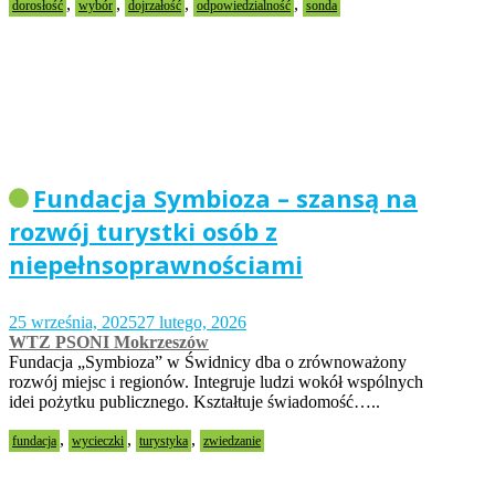
,
,
,
,
dorosłość
wybór
dojrzałość
odpowiedzialność
sonda
Fundacja Symbioza – szansą na
rozwój turystki osób z
niepełnsoprawnościami
25 września, 2025
27 lutego, 2026
WTZ PSONI Mokrzeszów
Fundacja „Symbioza” w Świdnicy dba o zrównoważony
rozwój miejsc i regionów. Integruje ludzi wokół wspólnych
idei pożytku publicznego. Kształtuje świadomość…..
,
,
,
fundacja
wycieczki
turystyka
zwiedzanie