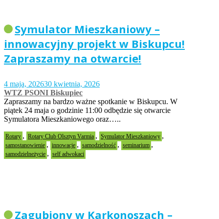
Symulator Mieszkaniowy –
innowacyjny projekt w Biskupcu!
Zapraszamy na otwarcie!
4 maja, 2026
30 kwietnia, 2026
WTZ PSONI Biskupiec
Zapraszamy na bardzo ważne spotkanie w Biskupcu. W
piątek 24 maja o godzinie 11:00 odbędzie się otwarcie
Symulatora Mieszkaniowego oraz…..
,
,
,
Rotary
Rotary Club Olsztyn Varmia
Symulator Mieszkaniowy
,
,
,
,
samostanowienie
innowacje
samodzielność
seminarium
,
samodzielneżycie
self adwokaci
Zagubiony w Karkonoszach –