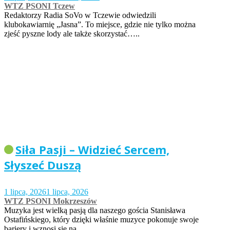
WTZ PSONI Tczew
Redaktorzy Radia SoVo w Tczewie odwiedzili
klubokawiarnię „Jasna”. To miejsce, gdzie nie tylko można
zjeść pyszne lody ale także skorzystać…..
Siła Pasji – Widzieć Sercem,
Słyszeć Duszą
1 lipca, 2026
1 lipca, 2026
WTZ PSONI Mokrzeszów
Muzyka jest wielką pasją dla naszego gościa Stanisława
Ostafińskiego, który dzięki właśnie muzyce pokonuje swoje
bariery i wznosi się na…..