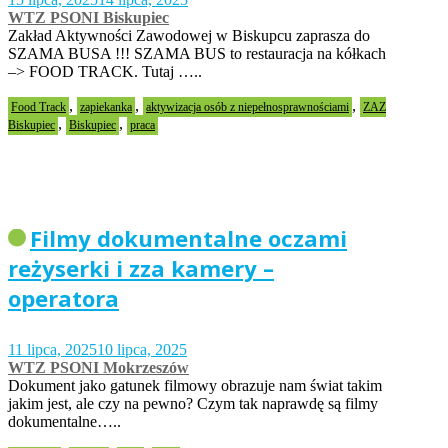
WTZ PSONI Biskupiec
Zakład Aktywności Zawodowej w Biskupcu zaprasza do
SZAMA BUSA !!! SZAMA BUS to restauracja na kółkach
–> FOOD TRACK. Tutaj …..
,
,
,
Food Track
zapiekanka
aktywizacja osób z niepełnosprawnościami
ZAZ
,
,
Biskupiec
Biskupiec
praca
Filmy dokumentalne oczami
reżyserki i zza kamery –
operatora
11 lipca, 2025
10 lipca, 2025
WTZ PSONI Mokrzeszów
Dokument jako gatunek filmowy obrazuje nam świat takim
jakim jest, ale czy na pewno? Czym tak naprawdę są filmy
dokumentalne…..