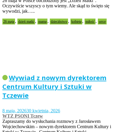
26 maja w Polsce obchodzony jest „Dzień Matki”.
Oczywiście wszyscy o tym wiemy. Ale skąd to święto się
wywodzi, jak…..
,
,
,
,
,
,
26 maja
dzień matki
mama
dzieciństwo
kobieta
miłość
serce
Wywiad z nowym dyrektorem
Centrum Kultury i Sztuki w
Tczewie
8 maja, 2026
30 kwietnia, 2026
WTZ PSONI Tczew
Zapraszamy do wysłuchania rozmowy z Jarosławem
Wojciechowskim – nowym dyrektorem Centrum Kultury i
Sztuki w Tczewie. Centrum Kultury i Sztuki…..