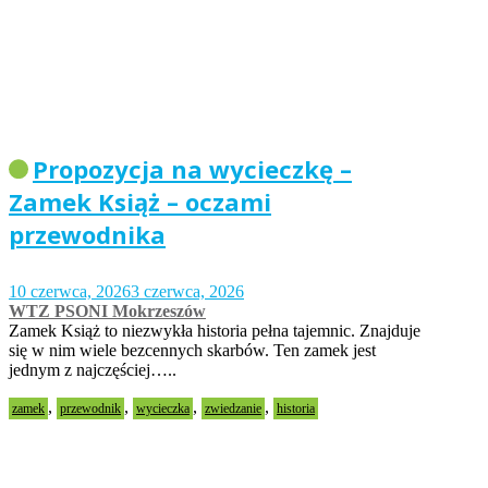
Propozycja na wycieczkę –
Zamek Książ – oczami
przewodnika
10 czerwca, 2026
3 czerwca, 2026
WTZ PSONI Mokrzeszów
Zamek Książ to niezwykła historia pełna tajemnic. Znajduje
się w nim wiele bezcennych skarbów. Ten zamek jest
jednym z najczęściej…..
,
,
,
,
zamek
przewodnik
wycieczka
zwiedzanie
historia