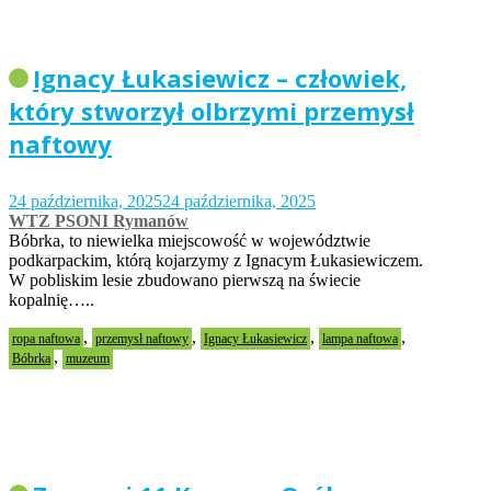
Ignacy Łukasiewicz – człowiek,
który stworzył olbrzymi przemysł
naftowy
24 października, 2025
24 października, 2025
WTZ PSONI Rymanów
Bóbrka, to niewielka miejscowość w województwie
podkarpackim, którą kojarzymy z Ignacym Łukasiewiczem.
W pobliskim lesie zbudowano pierwszą na świecie
kopalnię…..
,
,
,
,
ropa naftowa
przemysł naftowy
Ignacy Łukasiewicz
lampa naftowa
,
Bóbrka
muzeum