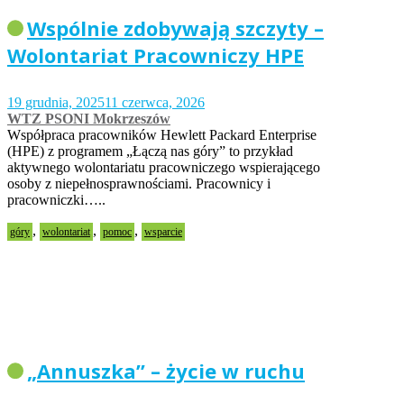
Wspólnie zdobywają szczyty –
Wolontariat Pracowniczy HPE
19 grudnia, 2025
11 czerwca, 2026
WTZ PSONI Mokrzeszów
Współpraca pracowników Hewlett Packard Enterprise
(HPE) z programem „Łączą nas góry” to przykład
aktywnego wolontariatu pracowniczego wspierającego
osoby z niepełnosprawnościami. Pracownicy i
pracowniczki…..
,
,
,
góry
wolontariat
pomoc
wsparcie
„Annuszka” – życie w ruchu