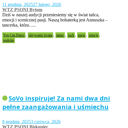
11 grudnia, 2025
27 lutego, 2026
WTZ PSONI Bytom
Dziś w naszej audycji przeniesiemy się w świat tańca,
emocji i scenicznej pasji. Naszą bohaterką jest Annuszka –
tancerka, która…..
,
,
,
,
,
,
You Can Dance
okrywanie świata
taniec
ruch
pasja
emocje
podróże
SoVo inspiruje! Za nami dwa dni
pełne zaangażowania i uśmiechu
8 grudnia, 2025
3 czerwca, 2026
WTZ PSONI Biskupiec