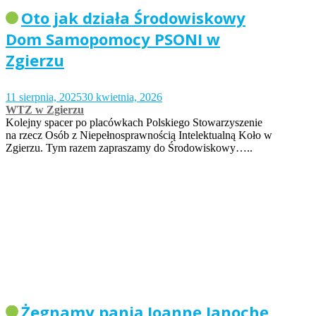
Oto jak działa Środowiskowy
Dom Samopomocy PSONI w
Zgierzu
11 sierpnia, 2025
30 kwietnia, 2026
WTZ w Zgierzu
Kolejny spacer po placówkach Polskiego Stowarzyszenie
na rzecz Osób z Niepełnosprawnością Intelektualną Koło w
Zgierzu. Tym razem zapraszamy do Środowiskowy…..
Żegnamy panią Joannę Janochę