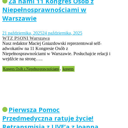
Za nami 11 Kongres Osób z
Niepełnosprawnościami w
Warszawie
21 października, 2025
24 października, 2025
WTZ PSONI Warszawa
Nasz redaktor Maciej Gniazdowski reprezentował self-
adwokatów na 11 Kongresie Osób z
Niepełnosprawnościami w Warszawie. Posłuchajcie relacji i
wejdźcie na stronę…..
,
Kongres Osób z Niepełnosprawnościami
kongres
Pierwsza Pomoc
Przedmedyczna ratuje życie!
Retransmisja z LIVE’a z Joanną