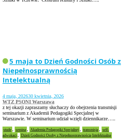
5 maja to Dzień Godności Osób z
Niepełnosprawnością
Intelektualną
4 maja, 2026
30 kwietnia, 2026
WTZ PSONI Warszawa
z tej okazji zapraszamy słuchaczy do obejrzenia transmisji
seminarium z Akademii Pedagogiki Specjalnej w
Warszawie. W seminarium udział wzięli dziennikarze…..
,
,
,
,
stude
semina
Akademia Pedagogiki Specjalnej
transmisja
self-
,
adwokaci
Dzień Godności Osoby z Niepełnosprawnością Intelektualną