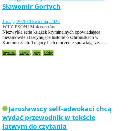
Sławomir Gortych
1 maja, 2026
30 kwietnia, 2026
WTZ PSONI Mokrzeszów
Niezwykła seria książek kryminalnych opowiadająca
niesamowite i fascynujące historie o schroniskach w
Karkonoszach. To góry i ich otoczenie sprawiają, że…..
,
,
,
kryminał
książki
góry
hobby
Jarosławscy self-adwokaci chcą
wydać przewodnik w tekście
łatwym do czytania