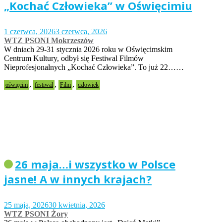
„Kochać Człowieka” w Oświęcimiu
1 czerwca, 2026
3 czerwca, 2026
WTZ PSONI Mokrzeszów
W dniach 29-31 stycznia 2026 roku w Oświęcimskim
Centrum Kultury, odbył się Festiwal Filmów
Nieprofesjonalnych „Kochać Człowieka”. To już 22……
,
,
,
oświęcim
festiwal
Film
człowiek
26 maja…i wszystko w Polsce
jasne! A w innych krajach?
25 maja, 2026
30 kwietnia, 2026
WTZ PSONI Żory