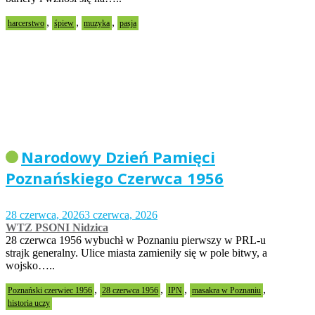
,
,
,
harcerstwo
śpiew
muzyka
pasja
Narodowy Dzień Pamięci
Poznańskiego Czerwca 1956
28 czerwca, 2026
3 czerwca, 2026
WTZ PSONI Nidzica
28 czerwca 1956 wybuchł w Poznaniu pierwszy w PRL-u
strajk generalny. Ulice miasta zamieniły się w pole bitwy, a
wojsko…..
,
,
,
,
Poznański czerwiec 1956
28 czerwca 1956
IPN
masakra w Poznaniu
historia uczy