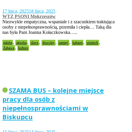
17 lipca, 2025
18 lipca, 2025
WTZ PSONI Mokrzeszów
Niezwykle empatyczna, wspaniale i z szacunkiem traktująca
osoby z niepełnosprawnością, przemiła i ciepła… Taką dla
nas była Pani Joanna Kołaczkowska…..
,
,
,
,
,
,
,
żałoba
aktorka
skecz
dowcipy
pamięć
kabaret
uśmiech
,
Zabawa
kultura
SZAMA BUS – kolejne miejsce
pracy dla osób z
niepełnosprawnościami w
Biskupcu
15 lipca, 2025
14 lipca, 2025