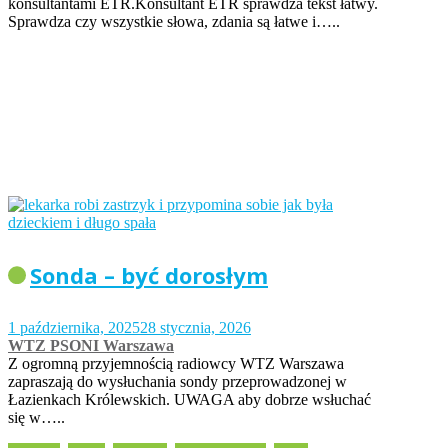
konsultantami ETR.Konsultant ETR sprawdza tekst łatwy.
Sprawdza czy wszystkie słowa, zdania są łatwe i…..
Sonda – być dorosłym
1 października, 2025
28 stycznia, 2026
WTZ PSONI Warszawa
Z ogromną przyjemnością radiowcy WTZ Warszawa
zapraszają do wysłuchania sondy przeprowadzonej w
Łazienkach Królewskich. UWAGA aby dobrze wsłuchać
się w…..