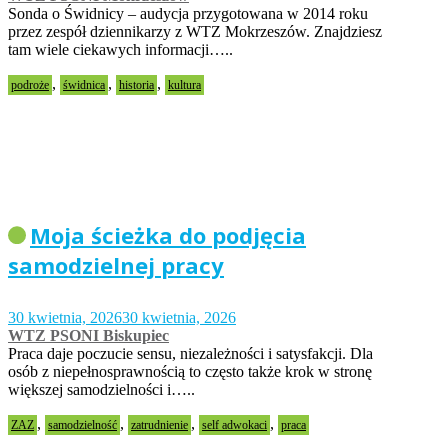
Sonda o Świdnicy – audycja przygotowana w 2014 roku
przez zespół dziennikarzy z WTZ Mokrzeszów. Znajdziesz
tam wiele ciekawych informacji…..
,
,
,
podroże
świdnica
historia
kultura
Moja ścieżka do podjęcia
samodzielnej pracy
30 kwietnia, 2026
30 kwietnia, 2026
WTZ PSONI Biskupiec
Praca daje poczucie sensu, niezależności i satysfakcji. Dla
osób z niepełnosprawnością to często także krok w stronę
większej samodzielności i…..
,
,
,
,
ZAZ
samodzielność
zatrudnienie
self adwokaci
praca