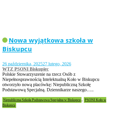
Nowa wyjątkowa szkoła w
Biskupcu
26 października, 2025
27 lutego, 2026
WTZ PSONI Biskupiec
Polskie Stowarzyszenie na rzecz Osób z
Niepełnosprawnością Intelektualną Koło w Biskupcu
otworzyło nową placówkę: Niepubliczną Szkołę
Podstawową Specjalną. Dziennikarze naszego…..
,
Niepubliczna Szkoła Podstawowa Specjalna w Biskupcu
PSONI Koło w
Biskupcu