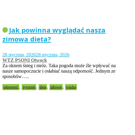
Jak powinna wyglądać nasza
zimowa dieta?
28 stycznia, 2026
28 stycznia, 2026
WTZ PSONI Otwock
Za oknem śnieg i mróz. Taka pogoda może źle wpływać na
nasze samopoczucie i osłabiać naszą odporność. Jednym ze
sposobów…..
,
,
,
,
odporność
żywienie
dieta
zdrowie
wiedza