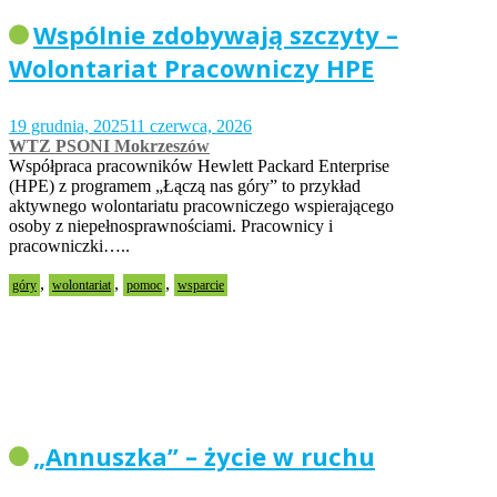
Wspólnie zdobywają szczyty –
Wolontariat Pracowniczy HPE
19 grudnia, 2025
11 czerwca, 2026
WTZ PSONI Mokrzeszów
Współpraca pracowników Hewlett Packard Enterprise
(HPE) z programem „Łączą nas góry” to przykład
aktywnego wolontariatu pracowniczego wspierającego
osoby z niepełnosprawnościami. Pracownicy i
pracowniczki…..
,
,
,
góry
wolontariat
pomoc
wsparcie
„Annuszka” – życie w ruchu