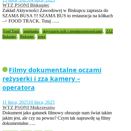
WTZ PSONI Biskupiec
Zakład Aktywności Zawodowej w Biskupcu zaprasza do
SZAMA BUSA !!! SZAMA BUS to restauracja na kółkach
–> FOOD TRACK. Tutaj …..
,
,
,
Food Track
zapiekanka
aktywizacja osób z niepełnosprawnościami
ZAZ
,
,
Biskupiec
Biskupiec
praca
Filmy dokumentalne oczami
reżyserki i zza kamery –
operatora
11 lipca, 2025
10 lipca, 2025
WTZ PSONI Mokrzeszów
Dokument jako gatunek filmowy obrazuje nam świat takim
jakim jest, ale czy na pewno? Czym tak naprawdę są filmy
dokumentalne…..