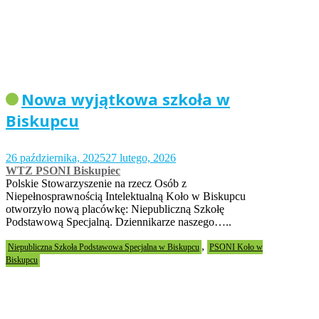
Nowa wyjątkowa szkoła w
Biskupcu
26 października, 2025
27 lutego, 2026
WTZ PSONI Biskupiec
Polskie Stowarzyszenie na rzecz Osób z
Niepełnosprawnością Intelektualną Koło w Biskupcu
otworzyło nową placówkę: Niepubliczną Szkołę
Podstawową Specjalną. Dziennikarze naszego…..
,
Niepubliczna Szkoła Podstawowa Specjalna w Biskupcu
PSONI Koło w
Biskupcu