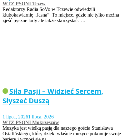
WTZ PSONI Tczew
Redaktorzy Radia SoVo w Tczewie odwiedzili
klubokawiarnię „Jasna”. To miejsce, gdzie nie tylko można
zjeść pyszne lody ale także skorzystać…..
Siła Pasji – Widzieć Sercem,
Słyszeć Duszą
1 lipca, 2026
1 lipca, 2026
WTZ PSONI Mokrzeszów
Muzyka jest wielką pasją dla naszego gościa Stanisława
Ostafińskiego, który dzięki właśnie muzyce pokonuje swoje
bariery i wznosi się na…..