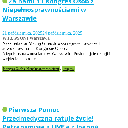
Za nami 11 Kongres Osób z
Niepełnosprawnościami w
Warszawie
21 października, 2025
24 października, 2025
WTZ PSONI Warszawa
Nasz redaktor Maciej Gniazdowski reprezentował self-
adwokatów na 11 Kongresie Osób z
Niepełnosprawnościami w Warszawie. Posłuchajcie relacji i
wejdźcie na stronę…..
,
Kongres Osób z Niepełnosprawnościami
kongres
Pierwsza Pomoc
Przedmedyczna ratuje życie!
Retransmisja z LIVE’a z Joanną