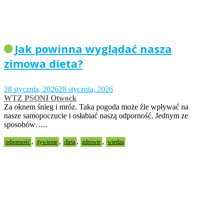
Jak powinna wyglądać nasza
zimowa dieta?
28 stycznia, 2026
28 stycznia, 2026
WTZ PSONI Otwock
Za oknem śnieg i mróz. Taka pogoda może źle wpływać na
nasze samopoczucie i osłabiać naszą odporność. Jednym ze
sposobów…..
,
,
,
,
odporność
żywienie
dieta
zdrowie
wiedza