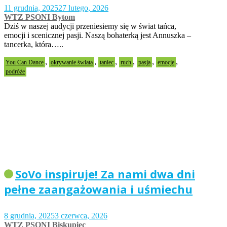
11 grudnia, 2025
27 lutego, 2026
WTZ PSONI Bytom
Dziś w naszej audycji przeniesiemy się w świat tańca,
emocji i scenicznej pasji. Naszą bohaterką jest Annuszka –
tancerka, która…..
,
,
,
,
,
,
You Can Dance
okrywanie świata
taniec
ruch
pasja
emocje
podróże
SoVo inspiruje! Za nami dwa dni
pełne zaangażowania i uśmiechu
8 grudnia, 2025
3 czerwca, 2026
WTZ PSONI Biskupiec