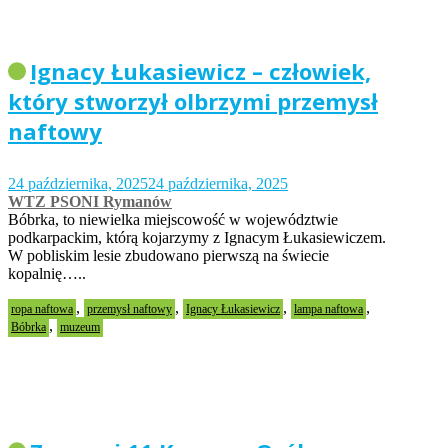
Ignacy Łukasiewicz – człowiek,
który stworzył olbrzymi przemysł
naftowy
24 października, 2025
24 października, 2025
WTZ PSONI Rymanów
Bóbrka, to niewielka miejscowość w województwie
podkarpackim, którą kojarzymy z Ignacym Łukasiewiczem.
W pobliskim lesie zbudowano pierwszą na świecie
kopalnię…..
,
,
,
,
ropa naftowa
przemysł naftowy
Ignacy Łukasiewicz
lampa naftowa
,
Bóbrka
muzeum