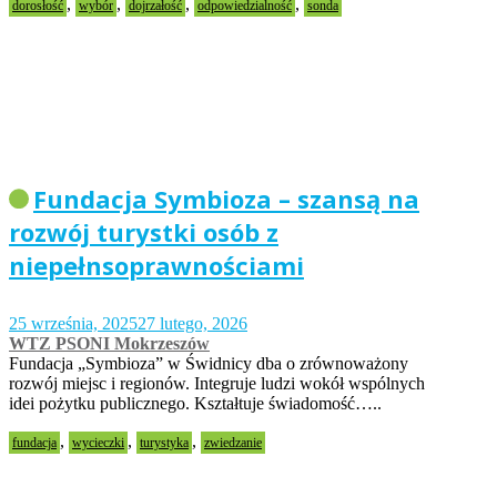
,
,
,
,
dorosłość
wybór
dojrzałość
odpowiedzialność
sonda
Fundacja Symbioza – szansą na
rozwój turystki osób z
niepełnsoprawnościami
25 września, 2025
27 lutego, 2026
WTZ PSONI Mokrzeszów
Fundacja „Symbioza” w Świdnicy dba o zrównoważony
rozwój miejsc i regionów. Integruje ludzi wokół wspólnych
idei pożytku publicznego. Kształtuje świadomość…..
,
,
,
fundacja
wycieczki
turystyka
zwiedzanie