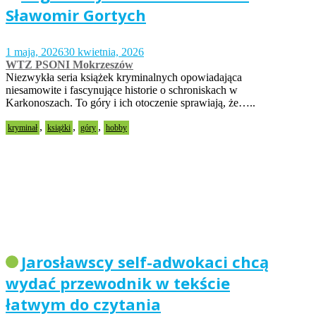
Sławomir Gortych
1 maja, 2026
30 kwietnia, 2026
WTZ PSONI Mokrzeszów
Niezwykła seria książek kryminalnych opowiadająca
niesamowite i fascynujące historie o schroniskach w
Karkonoszach. To góry i ich otoczenie sprawiają, że…..
,
,
,
kryminał
książki
góry
hobby
Jarosławscy self-adwokaci chcą
wydać przewodnik w tekście
łatwym do czytania