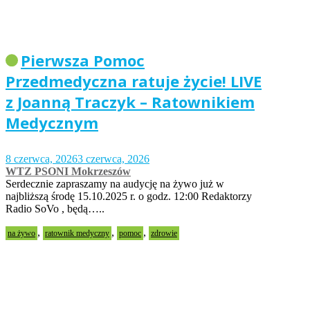
Pierwsza Pomoc
Przedmedyczna ratuje życie! LIVE
z Joanną Traczyk – Ratownikiem
Medycznym
8 czerwca, 2026
3 czerwca, 2026
WTZ PSONI Mokrzeszów
Serdecznie zapraszamy na audycję na żywo już w
najbliższą środę 15.10.2025 r. o godz. 12:00 Redaktorzy
Radio SoVo , będą…..
,
,
,
na żywo
ratownik medyczny
pomoc
zdrowie