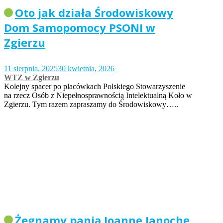
Oto jak działa Środowiskowy
Dom Samopomocy PSONI w
Zgierzu
11 sierpnia, 2025
30 kwietnia, 2026
WTZ w Zgierzu
Kolejny spacer po placówkach Polskiego Stowarzyszenie
na rzecz Osób z Niepełnosprawnością Intelektualną Koło w
Zgierzu. Tym razem zapraszamy do Środowiskowy…..
Żegnamy panią Joannę Janochę