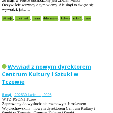
26 maja w Polsce obchodzony jest „Dzień Matki”.
Oczywiście wszyscy o tym wiemy. Ale skąd to święto się
wywodzi, jak…..
,
,
,
,
,
,
26 maja
dzień matki
mama
dzieciństwo
kobieta
miłość
serce
Wywiad z nowym dyrektorem
Centrum Kultury i Sztuki w
Tczewie
8 maja, 2026
30 kwietnia, 2026
WTZ PSONI Tczew
Zapraszamy do wysłuchania rozmowy z Jarosławem
Wojciechowskim – nowym dyrektorem Centrum Kultury i
Sztuki w Tczewie. Centrum Kultury i Sztuki…..