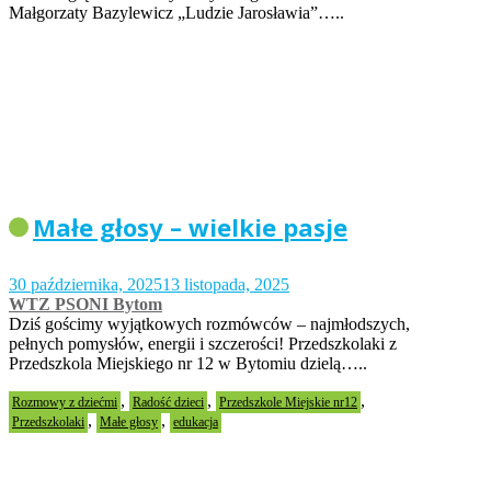
Małgorzaty Bazylewicz „Ludzie Jarosławia”…..
Małe głosy – wielkie pasje
30 października, 2025
13 listopada, 2025
WTZ PSONI Bytom
Dziś gościmy wyjątkowych rozmówców – najmłodszych,
pełnych pomysłów, energii i szczerości! Przedszkolaki z
Przedszkola Miejskiego nr 12 w Bytomiu dzielą…..
,
,
,
Rozmowy z dziećmi
Radość dzieci
Przedszkole Miejskie nr12
,
,
Przedszkolaki
Małe głosy
edukacja