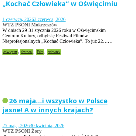
„Kochać Człowieka” w Oświęcimiu
1 czerwca, 2026
3 czerwca, 2026
WTZ PSONI Mokrzeszów
W dniach 29-31 stycznia 2026 roku w Oświęcimskim
Centrum Kultury, odbył się Festiwal Filmów
Nieprofesjonalnych „Kochać Człowieka”. To już 22……
,
,
,
oświęcim
festiwal
Film
człowiek
26 maja…i wszystko w Polsce
jasne! A w innych krajach?
25 maja, 2026
30 kwietnia, 2026
WTZ PSONI Żory