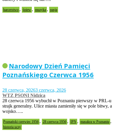
,
,
,
harcerstwo
śpiew
muzyka
pasja
Narodowy Dzień Pamięci
Poznańskiego Czerwca 1956
28 czerwca, 2026
3 czerwca, 2026
WTZ PSONI Nidzica
28 czerwca 1956 wybuchł w Poznaniu pierwszy w PRL-u
strajk generalny. Ulice miasta zamieniły się w pole bitwy, a
wojsko…..
,
,
,
,
Poznański czerwiec 1956
28 czerwca 1956
IPN
masakra w Poznaniu
historia uczy