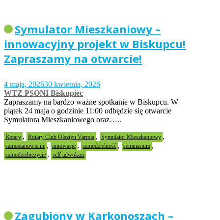
Symulator Mieszkaniowy –
innowacyjny projekt w Biskupcu!
Zapraszamy na otwarcie!
4 maja, 2026
30 kwietnia, 2026
WTZ PSONI Biskupiec
Zapraszamy na bardzo ważne spotkanie w Biskupcu. W
piątek 24 maja o godzinie 11:00 odbędzie się otwarcie
Symulatora Mieszkaniowego oraz…..
,
,
,
Rotary
Rotary Club Olsztyn Varmia
Symulator Mieszkaniowy
,
,
,
,
samostanowienie
innowacje
samodzielność
seminarium
,
samodzielneżycie
self adwokaci
Zagubiony w Karkonoszach –