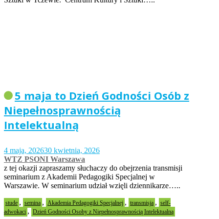
5 maja to Dzień Godności Osób z
Niepełnosprawnością
Intelektualną
4 maja, 2026
30 kwietnia, 2026
WTZ PSONI Warszawa
z tej okazji zapraszamy słuchaczy do obejrzenia transmisji
seminarium z Akademii Pedagogiki Specjalnej w
Warszawie. W seminarium udział wzięli dziennikarze…..
,
,
,
,
stude
semina
Akademia Pedagogiki Specjalnej
transmisja
self-
,
adwokaci
Dzień Godności Osoby z Niepełnosprawnością Intelektualną