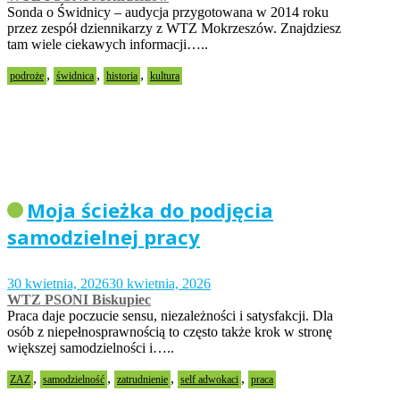
Sonda o Świdnicy – audycja przygotowana w 2014 roku
przez zespół dziennikarzy z WTZ Mokrzeszów. Znajdziesz
tam wiele ciekawych informacji…..
,
,
,
podroże
świdnica
historia
kultura
Moja ścieżka do podjęcia
samodzielnej pracy
30 kwietnia, 2026
30 kwietnia, 2026
WTZ PSONI Biskupiec
Praca daje poczucie sensu, niezależności i satysfakcji. Dla
osób z niepełnosprawnością to często także krok w stronę
większej samodzielności i…..
,
,
,
,
ZAZ
samodzielność
zatrudnienie
self adwokaci
praca