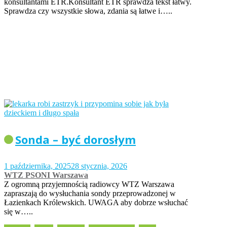
konsultantami ETR.Konsultant ETR sprawdza tekst łatwy.
Sprawdza czy wszystkie słowa, zdania są łatwe i…..
Sonda – być dorosłym
1 października, 2025
28 stycznia, 2026
WTZ PSONI Warszawa
Z ogromną przyjemnością radiowcy WTZ Warszawa
zapraszają do wysłuchania sondy przeprowadzonej w
Łazienkach Królewskich. UWAGA aby dobrze wsłuchać
się w…..