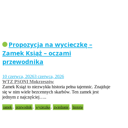
Propozycja na wycieczkę –
Zamek Książ – oczami
przewodnika
10 czerwca, 2026
3 czerwca, 2026
WTZ PSONI Mokrzeszów
Zamek Książ to niezwykła historia pełna tajemnic. Znajduje
się w nim wiele bezcennych skarbów. Ten zamek jest
jednym z najczęściej…..
,
,
,
,
zamek
przewodnik
wycieczka
zwiedzanie
historia