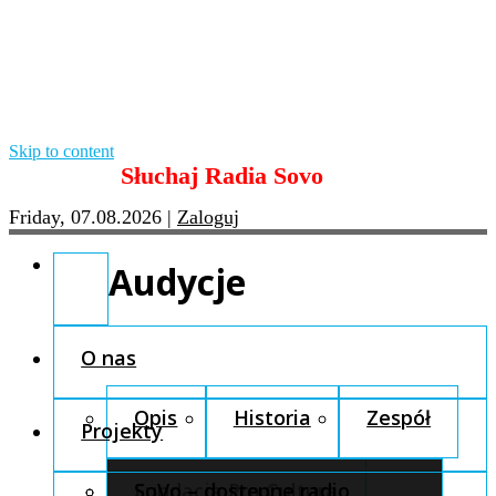
Skip to content
Słuchaj Radia Sovo
Friday, 07.08.2026
|
Zaloguj
Audycje
O nas
Opis
Historia
Zespół
Projekty
Fundacja Pro Cultura
SoVo – dostępne radio