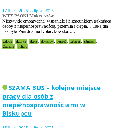
17 lipca, 2025
18 lipca, 2025
WTZ PSONI Mokrzeszów
Niezwykle empatyczna, wspaniale i z szacunkiem traktująca
osoby z niepełnosprawnością, przemiła i ciepła… Taką dla
nas była Pani Joanna Kołaczkowska…..
,
,
,
,
,
,
,
żałoba
aktorka
skecz
dowcipy
pamięć
kabaret
uśmiech
,
Zabawa
kultura
SZAMA BUS – kolejne miejsce
pracy dla osób z
niepełnosprawnościami w
Biskupcu
15 lipca, 2025
14 lipca, 2025