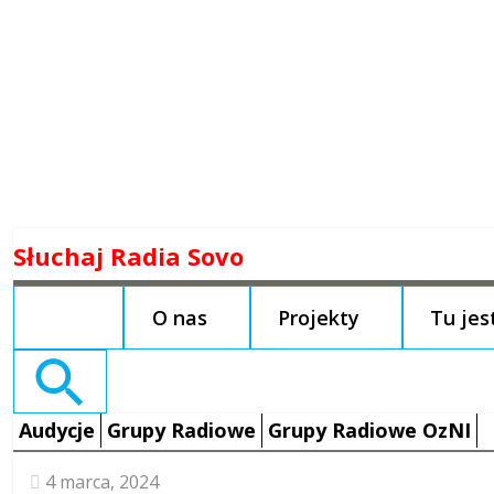
Skip
Słuchaj Radia Sovo
to
content
O nas
Projekty
Tu je
Search
for:
Audycje
Grupy Radiowe
Grupy Radiowe OzNI
4 marca, 2024