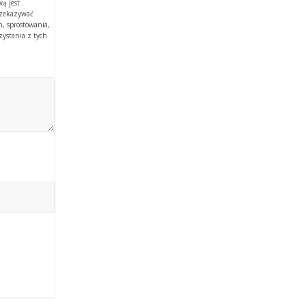
ą jest
rzekazywać
, sprostowania,
zystania z tych