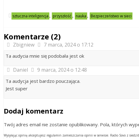
,
,
,
sztuczna inteligencja
przyszłość
nauka
Bezpieczeństwo w sieci
Komentarze (2)
Zbigniew
7 marca, 2024 o 17:12
Ta audycia mnie się podobała jest ok
Daniel
9 marca, 2024 o 12:48
Ta audycja jest bardzo pouczająca.
Jest super
Dodaj komentarz
Twój adres email nie zostanie opublikowany. Pola, których w
Wysyłając opinię akceptujesz regulamin zamieszczania opinii w serwisie. Radio Sovo z sied