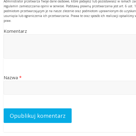
Administrator przetwarza Twoje dane osobowe, które podajesz lub pozostawiasz w ramach z
regulamin zamieszczania opinii w serwisie. Podstawą prawną przetwarzania jest art. 6 ust
podmiotom przetwarzającym je na nasze zlecenie oraz podmiotom uprawnionym do uzyskania
usunięcia lub ograniczenia ich przetwarzania. Prawa te oraz sposób ich realizacji opisaliśm
praw.
Komentarz
Nazwa
*