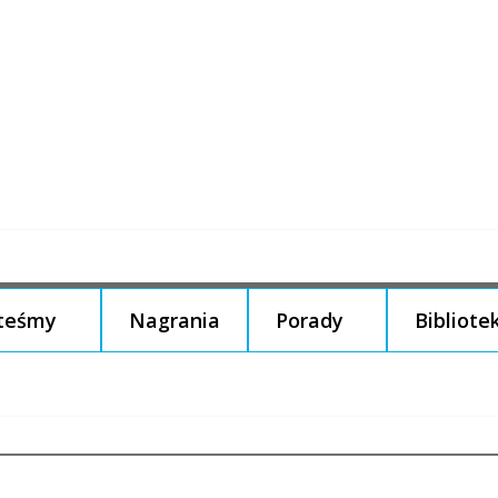
steśmy
Nagrania
Porady
Bibliote