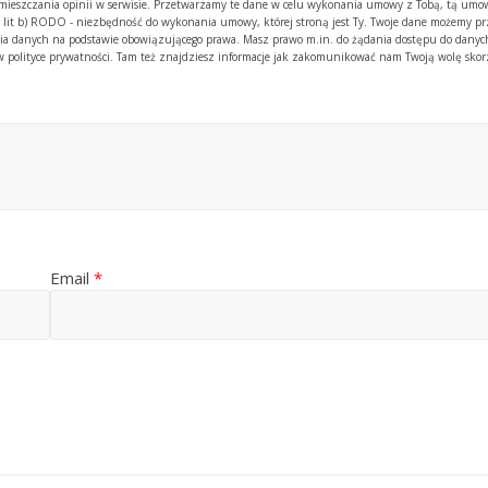
amieszczania opinii w serwisie. Przetwarzamy te dane w celu wykonania umowy z Tobą, tą umow
. 1 lit b) RODO - niezbędność do wykonania umowy, której stroną jest Ty. Twoje dane możemy p
 danych na podstawie obowiązującego prawa. Masz prawo m.in. do żądania dostępu do danych
y w polityce prywatności. Tam też znajdziesz informacje jak zakomunikować nam Twoją wolę skor
Email
*