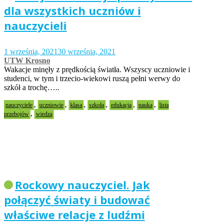
dla wszystkich uczniów i
nauczycieli
1 września, 2021
30 września, 2021
UTW Krosno
Wakacje minęły z prędkością światła. Wszyscy uczniowie i
studenci, w tym i trzecio-wiekowi ruszą pełni werwy do
szkół a trochę…..
,
,
,
,
,
,
nauczyciele
uczniowie
klasa
szkoła
edukacja
nauka
lista
,
przebojów
wiedza
Rockowy nauczyciel. Jak
połączyć światy i budować
właściwe relacje z ludźmi