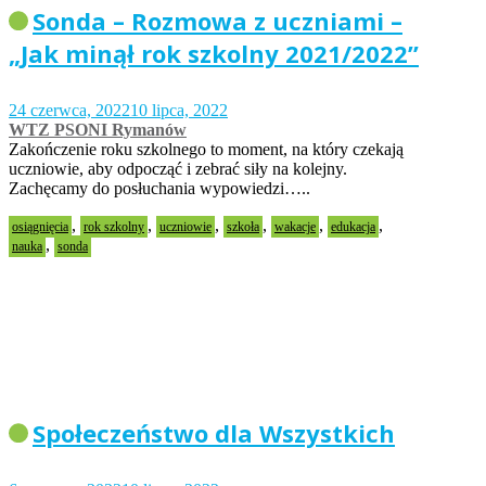
Sonda – Rozmowa z uczniami –
„Jak minął rok szkolny 2021/2022”
24 czerwca, 2022
10 lipca, 2022
WTZ PSONI Rymanów
Zakończenie roku szkolnego to moment, na który czekają
uczniowie, aby odpocząć i zebrać siły na kolejny.
Zachęcamy do posłuchania wypowiedzi…..
,
,
,
,
,
,
osiągnięcia
rok szkolny
uczniowie
szkoła
wakacje
edukacja
,
nauka
sonda
Społeczeństwo dla Wszystkich