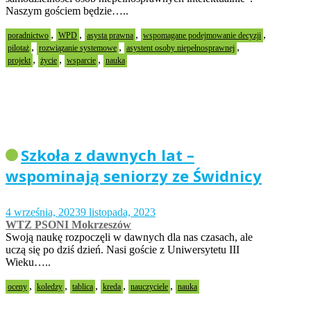
Naszym gościem będzie…..
,
,
,
,
poradnictwo
WPD
asysta prawna
wspomagane podejmowanie decyzji
,
,
,
pilotaż
rozwiązanie systemowe
asystent osoby niepełnosprawnej
,
,
,
projekt
życie
wsparcie
nauka
Szkoła z dawnych lat –
wspominają seniorzy ze Świdnicy
4 września, 2023
9 listopada, 2023
WTZ PSONI Mokrzeszów
Swoją naukę rozpoczęli w dawnych dla nas czasach, ale
uczą się po dziś dzień. Nasi goście z Uniwersytetu III
Wieku…..
,
,
,
,
,
oceny
koledzy
tablica
kreda
nauczyciele
nauka