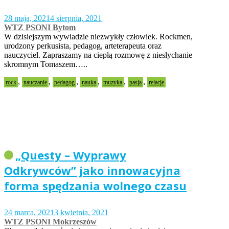
28 maja, 2021
4 sierpnia, 2021
WTZ PSONI Bytom
W dzisiejszym wywiadzie niezwykły człowiek. Rockmen,
urodzony perkusista, pedagog, arteterapeuta oraz
nauczyciel. Zapraszamy na ciepłą rozmowę z niesłychanie
skromnym Tomaszem…..
,
,
,
,
,
,
rock
nauczanie
pedagog
nauka
muzyka
pasja
relacje
„Questy – Wyprawy
Odkrywców” jako innowacyjna
forma spędzania wolnego czasu
24 marca, 2021
3 kwietnia, 2021
WTZ PSONI Mokrzeszów