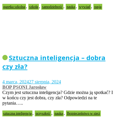
,
,
,
,
,
gazetka szkolna
szkoła
samodzielność
nauka
wywiad
pasja
Sztuczna inteligencja – dobra
czy zła?
4 marca, 2024
27 sierpnia, 2024
BOP PSONI Jarosław
Czym jest sztuczna inteligencja? Gdzie można ją spotkać? I
w końcu czy jest dobra, czy zła? Odpowiedzi na te
pytania…..
,
,
,
sztuczna inteligencja
przyszłość
nauka
Bezpieczeństwo w sieci