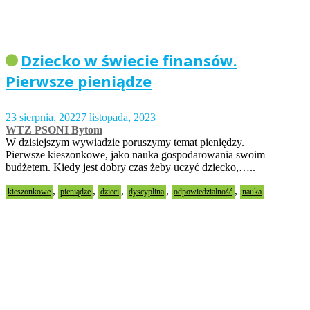
Dziecko w świecie finansów.
Pierwsze pieniądze
23 sierpnia, 2022
7 listopada, 2023
WTZ PSONI Bytom
W dzisiejszym wywiadzie poruszymy temat pieniędzy.
Pierwsze kieszonkowe, jako nauka gospodarowania swoim
budżetem. Kiedy jest dobry czas żeby uczyć dziecko,…..
,
,
,
,
,
kieszonkowe
pieniądze
dzieci
dyscyplina
odpowiedzialność
nauka