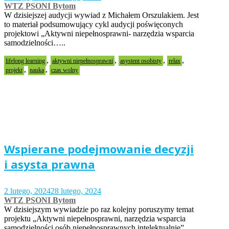
WTZ PSONI Bytom
W dzisiejszej audycji wywiad z Michałem Orszulakiem. Jest
to materiał podsumowujący cykl audycji poświęconych
projektowi „Aktywni niepełnosprawni- narzędzia wsparcia
samodzielności…..
,
,
,
,
lifelong learning
aktywni niepełnosprawni
asystent osobisty
relax
,
,
projekt
nauka
czas wolny
Wspierane podejmowanie decyzji
i asysta prawna
2 lutego, 2024
28 lutego, 2024
WTZ PSONI Bytom
W dzisiejszym wywiadzie po raz kolejny poruszymy temat
projektu „Aktywni niepełnosprawni, narzędzia wsparcia
samodzielności osób niepełnosprawnych intelektualnie”.