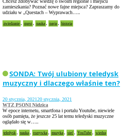
Chcesz zdobywać wiedzę o swoim regionie i miejscu
zamieszkania? Poznać nowe fajne miejsca? Zapraszamy do
udziału w „Questach – Wyprawach…..
,
,
,
,
zwiedzanie
quest
nauka
pasja
historia
SONDA: Twój ulubiony teledysk
muzyczny i dlaczego właśnie ten?
20 stycznia, 2021
20 stycznia, 2021
WTZ PSONI Nidzica
W epoce internetu, smartfona i portalu Youtube, niewiele
osób pamięta, że jeszcze 25 lat temu teledyski muzyczne
oglądało się w…..
,
,
,
,
,
,
teledysk
nauka
rozrywka
muzyka
sieć
YouTube
wiedza