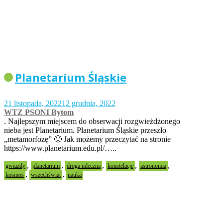
Planetarium Śląskie
21 listopada, 2022
12 grudnia, 2022
WTZ PSONI Bytom
. Najlepszym miejscem do obserwacji rozgwieżdżonego
nieba jest Planetarium. Planetarium Śląskie przeszło
„metamorfozę” 🙂 Jak możemy przeczytać na stronie
https://www.planetarium.edu.pl/…..
,
,
,
,
,
gwiazdy
planetarium
droga mleczna
konstelacje
astronomia
,
,
kosmos
wszechświat
nauka