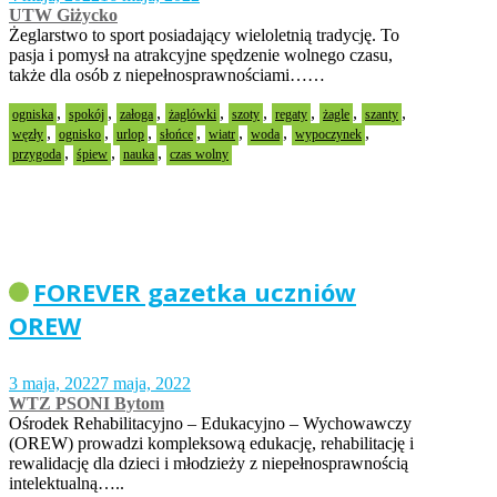
UTW Giżycko
Żeglarstwo to sport posiadający wieloletnią tradycję. To
pasja i pomysł na atrakcyjne spędzenie wolnego czasu,
także dla osób z niepełnosprawnościami……
,
,
,
,
,
,
,
,
ogniska
spokój
załoga
żaglówki
szoty
regaty
żagle
szanty
,
,
,
,
,
,
,
węzły
ognisko
urlop
słońce
wiatr
woda
wypoczynek
,
,
,
przygoda
śpiew
nauka
czas wolny
FOREVER gazetka uczniów
OREW
3 maja, 2022
7 maja, 2022
WTZ PSONI Bytom
Ośrodek Rehabilitacyjno – Edukacyjno – Wychowawczy
(OREW) prowadzi kompleksową edukację, rehabilitację i
rewalidację dla dzieci i młodzieży z niepełnosprawnością
intelektualną…..