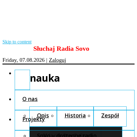
Skip to content
Słuchaj Radia Sovo
Friday, 07.08.2026
|
Zaloguj
nauka
O nas
Opis
Historia
Zespół
Projekty
Fundacja Pro Cultura
SoVo – dostępne radio