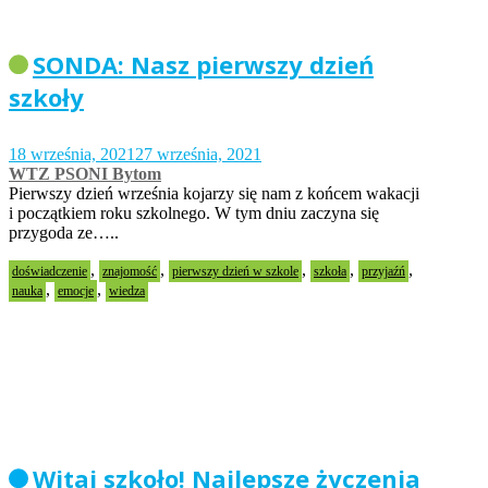
SONDA: Nasz pierwszy dzień
szkoły
18 września, 2021
27 września, 2021
WTZ PSONI Bytom
Pierwszy dzień września kojarzy się nam z końcem wakacji
i początkiem roku szkolnego. W tym dniu zaczyna się
przygoda ze…..
,
,
,
,
,
doświadczenie
znajomość
pierwszy dzień w szkole
szkoła
przyjaźń
,
,
nauka
emocje
wiedza
Witaj szkoło! Najlepsze życzenia