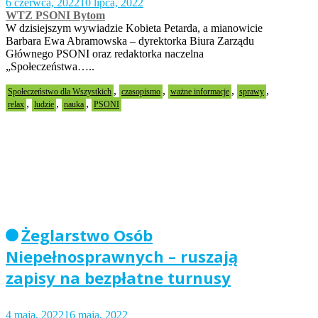
6 czerwca, 2022
10 lipca, 2022
WTZ PSONI Bytom
W dzisiejszym wywiadzie Kobieta Petarda, a mianowicie
Barbara Ewa Abramowska – dyrektorka Biura Zarządu
Głównego PSONI oraz redaktorka naczelna
„Społeczeństwa…..
,
,
,
,
Społeczeństwo dla Wszystkich
czasopismo
ważne informacje
sprawy
,
,
,
relax
ludzie
nauka
PSONI
Żeglarstwo Osób
Niepełnosprawnych – ruszają
zapisy na bezpłatne turnusy
4 maja, 2022
16 maja, 2022