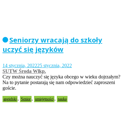
Seniorzy wracają do szkoły
uczyć się języków
14 stycznia, 2022
25 stycznia, 2022
SUTW Środa Wlkp.
Czy można nauczyć się języka obcego w wieku dojrzałym?
Na to pytanie postarają się nam odpowiedzieć zaproszeni
goście.
,
,
,
angielski
Senior
umiejętności
nauka