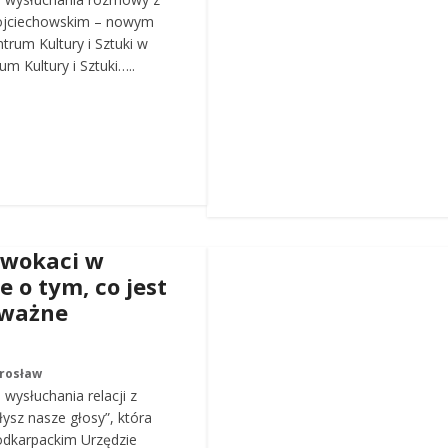
ojciechowskim – nowym
trum Kultury i Sztuki w
m Kultury i Sztuki…..
dwokaci w
e o tym, co jest
 ważne
arosław
wysłuchania relacji z
łysz nasze głosy”, która
odkarpackim Urzędzie