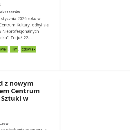
6
Mokrzeszów
 stycznia 2026 roku w
entrum Kultury, odbył się
w Nieprofesjonalnych
eka”. To już 22……
,
,
tiwal
Film
człowiek
d z nowym
rem Centrum
 Sztuki w
czew
 wysłuchania rozmowy z