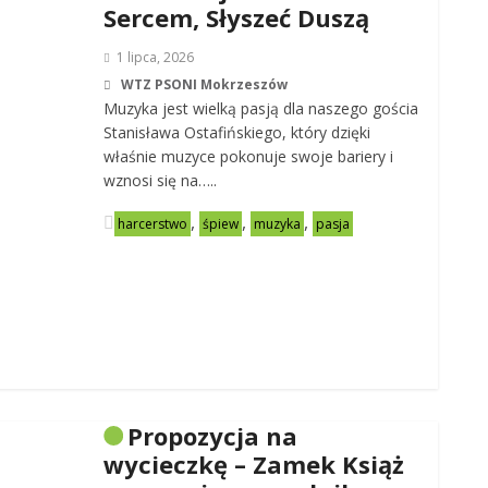
Sercem, Słyszeć Duszą
1 lipca, 2026
WTZ PSONI Mokrzeszów
Muzyka jest wielką pasją dla naszego gościa
Stanisława Ostafińskiego, który dzięki
właśnie muzyce pokonuje swoje bariery i
wznosi się na…..
,
,
,
harcerstwo
śpiew
muzyka
pasja
Propozycja na
wycieczkę – Zamek Książ