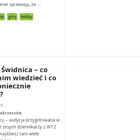
zenie sprawiają, że…..
,
,
żki
góry
hobby
 Świdnica – co
nim wiedzieć i co
oniecznie
?
26
Mokrzeszów
cy – audycja przygotowana w
z zespół dziennikarzy z WTZ
ajdziesz tam wiele