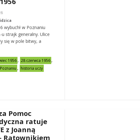
 1956
26
idzica
56 wybuchł w Poznaniu
u strajk generalny. Ulice
y się w pole bitwy, a
,
,
wiec 1956
28 czerwca 1956
,
 Poznaniu
historia uczy
za Pomoc
dyczna ratuje
VE z Joanną
– Ratownikiem