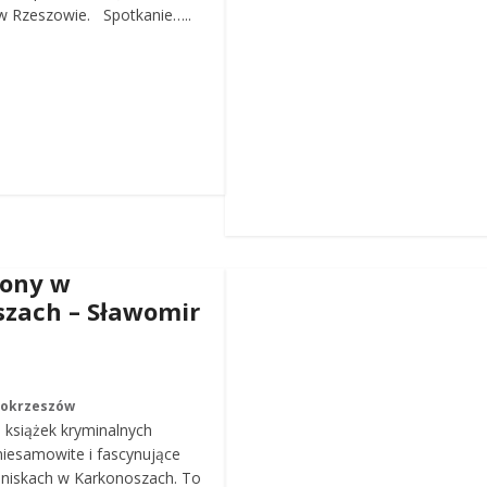
 Rzeszowie. Spotkanie…..
iony w
zach – Sławomir
Mokrzeszów
a książek kryminalnych
iesamowite i fascynujące
roniskach w Karkonoszach. To