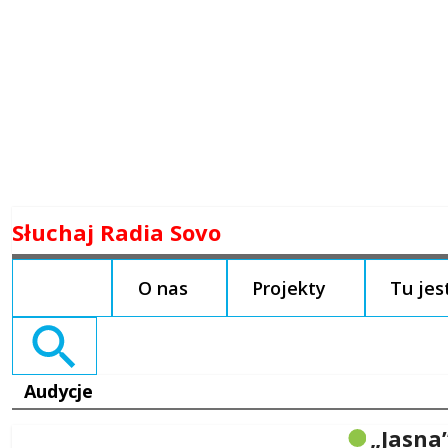
Skip
Słuchaj Radia Sovo
to
content
O nas
Projekty
Tu je
Search
for:
Audycje
„Jasna