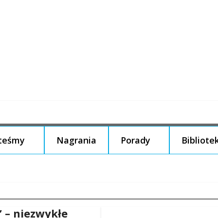
steśmy
Nagrania
Porady
Bibliote
” – niezwykłe