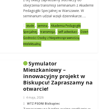
obejrzenia transmisji seminarium z Akademii
Pedagogiki Specjalnej w Warszawie. W
seminarium udział wzięli dziennikarze…..
,
,
stude
semina
Akademia Pedagogiki
,
,
,
Specjalnej
transmisja
self-adwokaci
Dzień
Godności Osoby z Niepełnosprawnością
Intelektualną
Symulator
Mieszkaniowy –
innowacyjny projekt w
Biskupcu! Zapraszamy na
otwarcie!
4 maja, 2026
WTZ PSONI Biskupiec
Zapraszamy na bardzo ważne spotkanie w