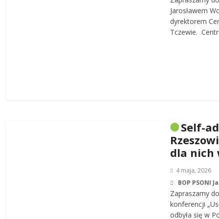
Jarosławem W
dyrektorem Cen
Tczewie. Centru
Self-a
Rzeszowi
dla nich
4 maja, 2026
BOP PSONI J
Zapraszamy do 
konferencji „Us
odbyła się w P