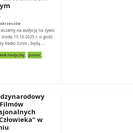
nym
6
Mokrzeszów
raszamy na audycję na żywo
ą środę 15.10.2025 r. o godz.
zy Radio SoVo , będą…..
,
,
wnik medyczny
pomoc
ędzynarodowy
 Filmów
sjonalnych
Człowieka” w
miu