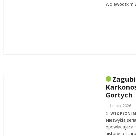
Wojewódzkim w
Zagub
Karkonos
Gortych
1 maja, 2026
WTZ PSONI 
Niezwykła seri
opowiadająca n
historie o sch