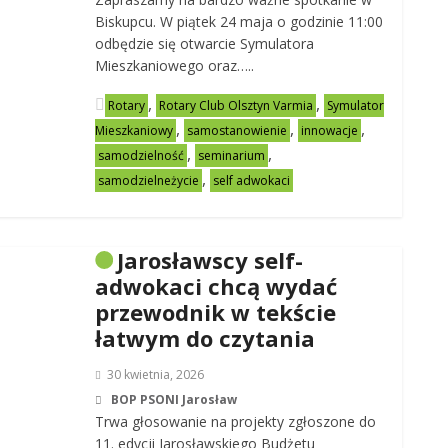
Biskupcu. W piątek 24 maja o godzinie 11:00
odbędzie się otwarcie Symulatora
Mieszkaniowego oraz…..
,
,
Rotary
Rotary Club Olsztyn Varmia
Symulator
,
,
,
Mieszkaniowy
samostanowienie
innowacje
,
,
samodzielność
seminarium
,
samodzielneżycie
self adwokaci
Jarosławscy self-
adwokaci chcą wydać
przewodnik w tekście
łatwym do czytania
30 kwietnia, 2026
BOP PSONI Jarosław
Trwa głosowanie na projekty zgłoszone do
11. edycji Jarosławskiego Budżetu