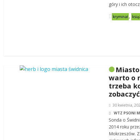
góry i ich otoc
,
kryminał
ksią
Miasto
warto o 
trzeba k
zobaczyć
30 kwietnia, 20
WTZ PSONI 
Sonda o Świdni
2014 roku prze
Mokrzeszów. Zn