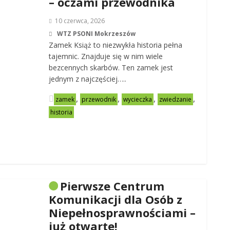
– oczami przewodnika
10 czerwca, 2026
WTZ PSONI Mokrzeszów
Zamek Książ to niezwykła historia pełna
tajemnic. Znajduje się w nim wiele
bezcennych skarbów. Ten zamek jest
jednym z najczęściej…..
,
,
,
,
zamek
przewodnik
wycieczka
zwiedzanie
historia
Pierwsze Centrum
Komunikacji dla Osób z
Niepełnosprawnościami –
już otwarte!