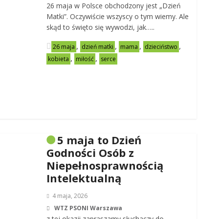
26 maja w Polsce obchodzony jest „Dzień
Matki”. Oczywiście wszyscy o tym wiemy. Ale
skąd to święto się wywodzi, jak…..
,
,
,
,
26 maja
dzień matki
mama
dzieciństwo
,
,
kobieta
miłość
serce
5 maja to Dzień
Godności Osób z
Niepełnosprawnością
Intelektualną
4 maja, 2026
WTZ PSONI Warszawa
z tej okazji zapraszamy słuchaczy do