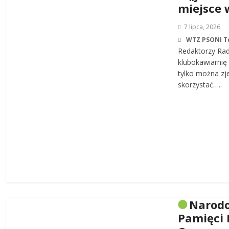
miejsce 
7 lipca, 2026
WTZ PSONI T
Redaktorzy Rad
klubokawiarnię 
tylko można zj
skorzystać…..
Narodo
Pamięci 