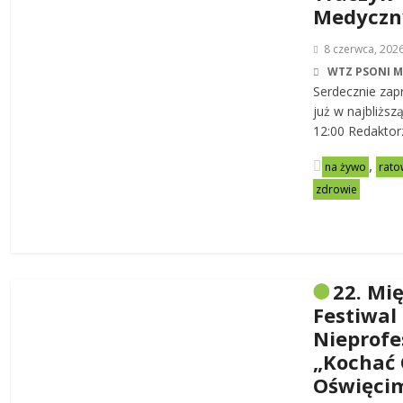
Medycz
8 czerwca, 202
WTZ PSONI 
Serdecznie zap
już w najbliższ
12:00 Redaktor
,
na żywo
rato
zdrowie
22. Mi
Festiwal
Nieprofe
„Kochać 
Oświęci