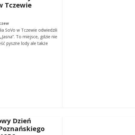
w Tczewie
czew
ia SoVo w Tczewie odwiedzili
„Jasna”. To miejsce, gdzie nie
eść pyszne lody ale także
wy Dzień
Poznańskiego