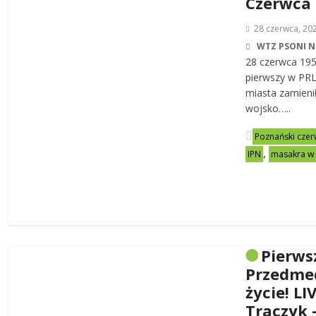
Czerwca
28 czerwca, 20
WTZ PSONI N
28 czerwca 19
pierwszy w PRL-
miasta zamienił
wojsko…..
Poznański czer
,
IPN
masakra w
Pierws
Przedme
życie! LI
Traczyk 