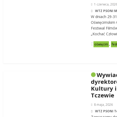
1 czerwca, 202
WTZ PSONI 
W dniach 29-31
Oświęcimskim C
Festiwal Filmó
„Kochać Człowi
,
oświęcim
fes
Wywia
dyrekto
Kultury i
Tczewie
8 maja, 2026
WTZ PSONI T
Zapraszamy do