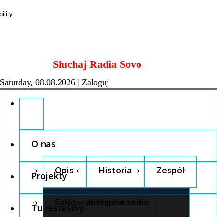
Skip
Słuchaj Radia Sovo
to
content
Saturday, 08.08.2026
|
Zaloguj
O nas
Opis
Historia
Zespół
Projekty
Fundacja Pro Cultura
SoVo – dostępne radio
Tu jesteśmy