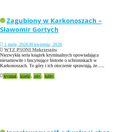
Zagubiony w Karkonoszach –
Sławomir Gortych
1 maja, 2026
30 kwietnia, 2026
WTZ PSONI Mokrzeszów
Niezwykła seria książek kryminalnych opowiadająca
niesamowite i fascynujące historie o schroniskach w
Karkonoszach. To góry i ich otoczenie sprawiają, że…..
,
,
,
kryminał
książki
góry
hobby