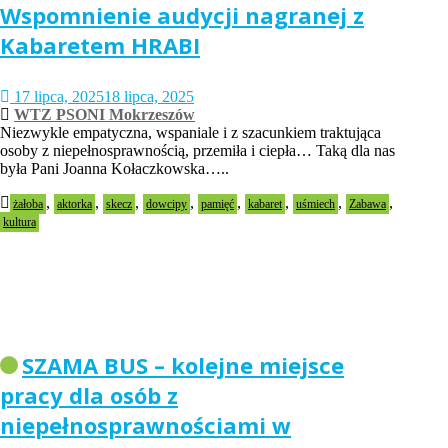
Wspomnienie audycji nagranej z
Kabaretem HRABI
17 lipca, 2025
18 lipca, 2025
WTZ PSONI Mokrzeszów
Niezwykle empatyczna, wspaniale i z szacunkiem traktująca
osoby z niepełnosprawnością, przemiła i ciepła… Taką dla nas
była Pani Joanna Kołaczkowska…..
,
,
,
,
,
,
,
,
żałoba
aktorka
skecz
dowcipy
pamięć
kabaret
uśmiech
Zabawa
kultura
SZAMA BUS – kolejne miejsce
pracy dla osób z
niepełnosprawnościami w