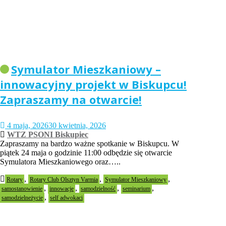
Symulator Mieszkaniowy –
innowacyjny projekt w Biskupcu!
Zapraszamy na otwarcie!
4 maja, 2026
30 kwietnia, 2026
WTZ PSONI Biskupiec
Zapraszamy na bardzo ważne spotkanie w Biskupcu. W
piątek 24 maja o godzinie 11:00 odbędzie się otwarcie
Symulatora Mieszkaniowego oraz…..
,
,
,
Rotary
Rotary Club Olsztyn Varmia
Symulator Mieszkaniowy
,
,
,
,
samostanowienie
innowacje
samodzielność
seminarium
,
samodzielneżycie
self adwokaci