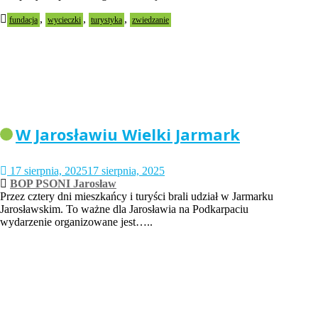
,
,
,
fundacja
wycieczki
turystyka
zwiedzanie
W Jarosławiu Wielki Jarmark
17 sierpnia, 2025
17 sierpnia, 2025
BOP PSONI Jarosław
Przez cztery dni mieszkańcy i turyści brali udział w Jarmarku
Jarosławskim. To ważne dla Jarosławia na Podkarpaciu
wydarzenie organizowane jest…..