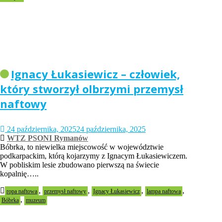
Ignacy Łukasiewicz – człowiek,
który stworzył olbrzymi przemysł
naftowy
24 października, 2025
24 października, 2025
WTZ PSONI Rymanów
Bóbrka, to niewielka miejscowość w województwie
podkarpackim, którą kojarzymy z Ignacym Łukasiewiczem.
W pobliskim lesie zbudowano pierwszą na świecie
kopalnię…..
,
,
,
,
ropa naftowa
przemysł naftowy
Ignacy Łukasiewicz
lampa naftowa
,
Bóbrka
muzeum