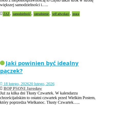
osób z niepełnosprawnością to często także krok w stronę
większej samodzielności i…..
,
,
,
,
ZAZ
samodzielność
zatrudnienie
self adwokaci
praca
Jaki powinien być idealny
pączek?
18 lutego, 2026
20 lutego, 2026
BOP PSONI Jarosław
Już za kilka dni Tłusty Czwartek. W kalendarzu
chrześcijańskim to ostatni czwartek przed Wielkim Postem,
który poprzedza Wielkanoc. Tłusty Czwartek…..