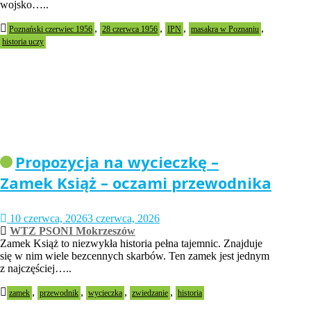
wojsko…..
,
,
,
,
Poznański czerwiec 1956
28 czerwca 1956
IPN
masakra w Poznaniu
historia uczy
Propozycja na wycieczkę –
Zamek Książ – oczami przewodnika
10 czerwca, 2026
3 czerwca, 2026
WTZ PSONI Mokrzeszów
Zamek Książ to niezwykła historia pełna tajemnic. Znajduje
się w nim wiele bezcennych skarbów. Ten zamek jest jednym
z najczęściej…..
,
,
,
,
zamek
przewodnik
wycieczka
zwiedzanie
historia