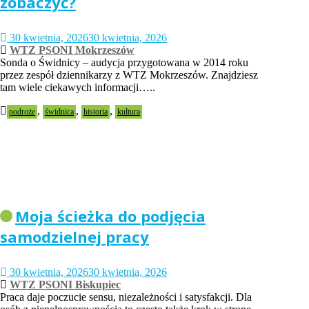
zobaczyć?
30 kwietnia, 2026
30 kwietnia, 2026
WTZ PSONI Mokrzeszów
Sonda o Świdnicy – audycja przygotowana w 2014 roku
przez zespół dziennikarzy z WTZ Mokrzeszów. Znajdziesz
tam wiele ciekawych informacji…..
,
,
,
podroże
świdnica
historia
kultura
Moja ścieżka do podjęcia
samodzielnej pracy
30 kwietnia, 2026
30 kwietnia, 2026
WTZ PSONI Biskupiec
Praca daje poczucie sensu, niezależności i satysfakcji. Dla