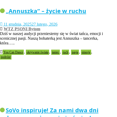
„Annuszka” – życie w ruchu
11 grudnia, 2025
27 lutego, 2026
WTZ PSONI Bytom
Dziś w naszej audycji przeniesiemy się w świat tańca, emocji i
scenicznej pasji. Naszą bohaterką jest Annuszka – tancerka,
która…..
,
,
,
,
,
,
You Can Dance
okrywanie świata
taniec
ruch
pasja
emocje
podróże
SoVo inspiruje! Za nami dwa dni