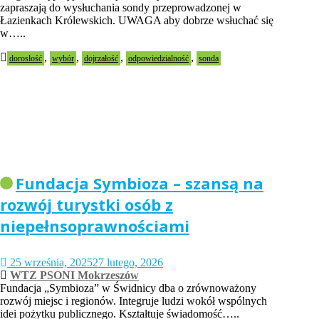
zapraszają do wysłuchania sondy przeprowadzonej w
Łazienkach Królewskich. UWAGA aby dobrze wsłuchać się
w…..
,
,
,
,
dorosłość
wybór
dojrzałość
odpowiedzialność
sonda
Fundacja Symbioza – szansą na
rozwój turystki osób z
niepełnsoprawnościami
25 września, 2025
27 lutego, 2026
WTZ PSONI Mokrzeszów
Fundacja „Symbioza” w Świdnicy dba o zrównoważony
rozwój miejsc i regionów. Integruje ludzi wokół wspólnych
idei pożytku publicznego. Kształtuje świadomość…..