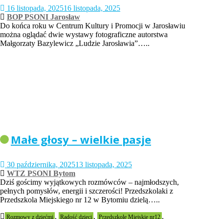
16 listopada, 2025
16 listopada, 2025
BOP PSONI Jarosław
Do końca roku w Centrum Kultury i Promocji w Jarosławiu
można oglądać dwie wystawy fotograficzne autorstwa
Małgorzaty Bazylewicz „Ludzie Jarosławia”…..
Małe głosy – wielkie pasje
30 października, 2025
13 listopada, 2025
WTZ PSONI Bytom
Dziś gościmy wyjątkowych rozmówców – najmłodszych,
pełnych pomysłów, energii i szczerości! Przedszkolaki z
Przedszkola Miejskiego nr 12 w Bytomiu dzielą…..
,
,
,
Rozmowy z dziećmi
Radość dzieci
Przedszkole Miejskie nr12