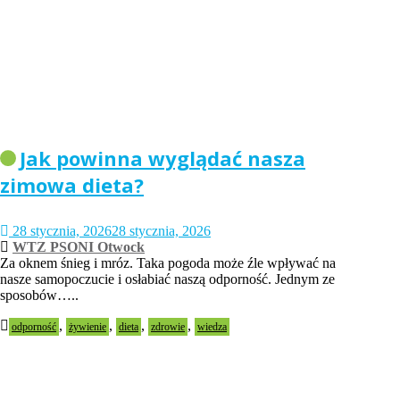
Jak powinna wyglądać nasza
zimowa dieta?
28 stycznia, 2026
28 stycznia, 2026
WTZ PSONI Otwock
Za oknem śnieg i mróz. Taka pogoda może źle wpływać na
nasze samopoczucie i osłabiać naszą odporność. Jednym ze
sposobów…..
,
,
,
,
odporność
żywienie
dieta
zdrowie
wiedza