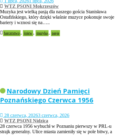
1 lipca, 2026
1 lipca, 2026
WTZ PSONI Mokrzeszów
Muzyka jest wielką pasją dla naszego gościa Stanisława
Ostafińskiego, który dzięki właśnie muzyce pokonuje swoje
bariery i wznosi się na…..
,
,
,
harcerstwo
śpiew
muzyka
pasja
Narodowy Dzień Pamięci
Poznańskiego Czerwca 1956
28 czerwca, 2026
3 czerwca, 2026
WTZ PSONI Nidzica
28 czerwca 1956 wybuchł w Poznaniu pierwszy w PRL-u
strajk generalny. Ulice miasta zamieniły się w pole bitwy, a