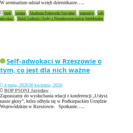
W seminarium udział wzięli dziennikarze…..
,
,
,
,
stude
semina
Akademia Pedagogiki Specjalnej
transmisja
self-
,
adwokaci
Dzień Godności Osoby z Niepełnosprawnością Intelektualną
Self-adwokaci w Rzeszowie o
tym, co jest dla nich ważne
4 maja, 2026
30 kwietnia, 2026
BOP PSONI Jarosław
Zapraszamy do wysłuchania relacji z konferencji „Usłysz
nasze głosy”, która odbyła się w Podkarpackim Urzędzie
Wojewódzkim w Rzeszowie. Spotkanie…..