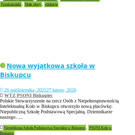
,
,
Przedszkolaki
Małe głosy
edukacja
Nowa wyjątkowa szkoła w
Biskupcu
26 października, 2025
27 lutego, 2026
WTZ PSONI Biskupiec
Polskie Stowarzyszenie na rzecz Osób z Niepełnosprawnością
Intelektualną Koło w Biskupcu otworzyło nową placówkę:
Niepubliczną Szkołę Podstawową Specjalną. Dziennikarze
naszego…..
,
Niepubliczna Szkoła Podstawowa Specjalna w Biskupcu
PSONI Koło w
Biskupcu