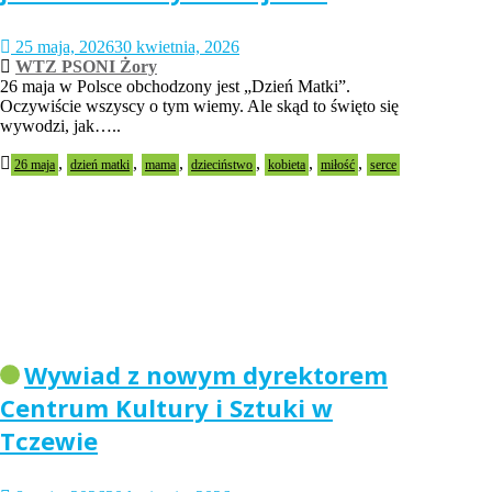
25 maja, 2026
30 kwietnia, 2026
WTZ PSONI Żory
26 maja w Polsce obchodzony jest „Dzień Matki”.
Oczywiście wszyscy o tym wiemy. Ale skąd to święto się
wywodzi, jak…..
,
,
,
,
,
,
26 maja
dzień matki
mama
dzieciństwo
kobieta
miłość
serce
Wywiad z nowym dyrektorem
Centrum Kultury i Sztuki w
Tczewie