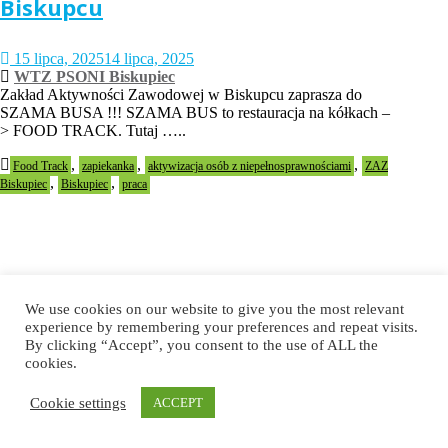
Biskupcu
15 lipca, 2025
14 lipca, 2025
WTZ PSONI Biskupiec
Zakład Aktywności Zawodowej w Biskupcu zaprasza do
SZAMA BUSA !!! SZAMA BUS to restauracja na kółkach –
> FOOD TRACK. Tutaj …..
,
,
,
Food Track
zapiekanka
aktywizacja osób z niepełnosprawnościami
ZAZ
,
,
Biskupiec
Biskupiec
praca
Filmy dokumentalne oczami
We use cookies on our website to give you the most relevant
reżyserki i zza kamery – operatora
experience by remembering your preferences and repeat visits.
By clicking “Accept”, you consent to the use of ALL the
cookies.
11 lipca, 2025
10 lipca, 2025
WTZ PSONI Mokrzeszów
Cookie settings
ACCEPT
Dokument jako gatunek filmowy obrazuje nam świat takim
jakim jest, ale czy na pewno? Czym tak naprawdę są filmy