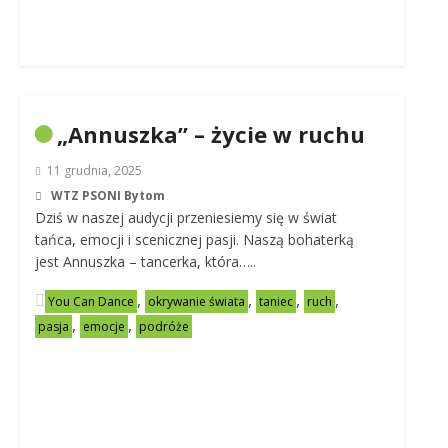
„Annuszka” – życie w ruchu
11 grudnia, 2025
WTZ PSONI Bytom
Dziś w naszej audycji przeniesiemy się w świat
tańca, emocji i scenicznej pasji. Naszą bohaterką
jest Annuszka – tancerka, która…..
,
,
,
,
You Can Dance
okrywanie świata
taniec
ruch
,
,
pasja
emocje
podróże