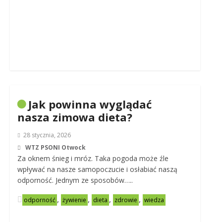
Jak powinna wyglądać
nasza zimowa dieta?
28 stycznia, 2026
WTZ PSONI Otwock
Za oknem śnieg i mróz. Taka pogoda może źle
wpływać na nasze samopoczucie i osłabiać naszą
odporność. Jednym ze sposobów…..
,
,
,
,
odporność
żywienie
dieta
zdrowie
wiedza