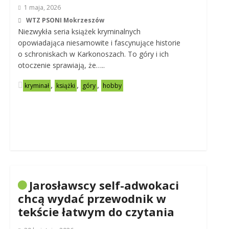
1 maja, 2026
WTZ PSONI Mokrzeszów
Niezwykła seria książek kryminalnych
opowiadająca niesamowite i fascynujące historie
o schroniskach w Karkonoszach. To góry i ich
otoczenie sprawiają, że…..
,
,
,
kryminał
książki
góry
hobby
Jarosławscy self-adwokaci
chcą wydać przewodnik w
tekście łatwym do czytania