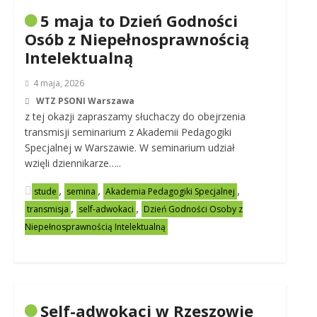
5 maja to Dzień Godności
Osób z Niepełnosprawnością
Intelektualną
4 maja, 2026
WTZ PSONI Warszawa
z tej okazji zapraszamy słuchaczy do obejrzenia
transmisji seminarium z Akademii Pedagogiki
Specjalnej w Warszawie. W seminarium udział
wzięli dziennikarze…..
,
,
,
stude
semina
Akademia Pedagogiki Specjalnej
,
,
transmisja
self-adwokaci
Dzień Godności Osoby z
Niepełnosprawnością Intelektualną
Self-adwokaci w Rzeszowie