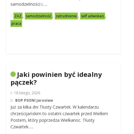
samodzielności i…..
,
,
,
,
ZAZ
samodzielność
zatrudnienie
self adwokaci
praca
Jaki powinien być idealny
pączek?
18 lutego, 2026
BOP PSONI Jarosław
Już za kilka dni Tłusty Czwartek. W kalendarzu
chrześcijańskim to ostatni czwartek przed Wielkim
Postem, który poprzedza Wielkanoc. Tłusty
Czwartek…..