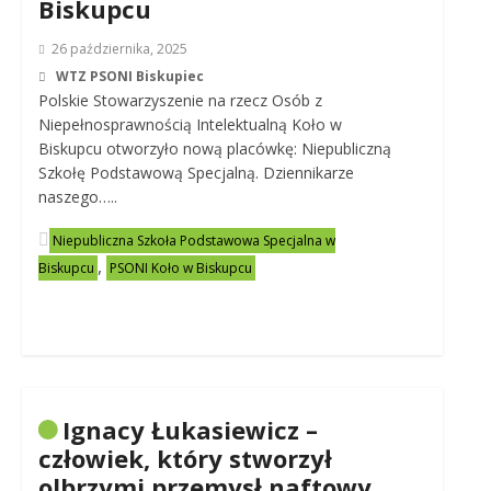
Biskupcu
26 października, 2025
WTZ PSONI Biskupiec
Polskie Stowarzyszenie na rzecz Osób z
Niepełnosprawnością Intelektualną Koło w
Biskupcu otworzyło nową placówkę: Niepubliczną
Szkołę Podstawową Specjalną. Dziennikarze
naszego…..
Niepubliczna Szkoła Podstawowa Specjalna w
,
Biskupcu
PSONI Koło w Biskupcu
Ignacy Łukasiewicz –
człowiek, który stworzył
olbrzymi przemysł naftowy