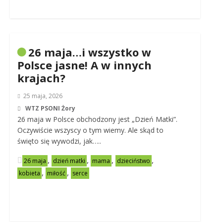
26 maja…i wszystko w
Polsce jasne! A w innych
krajach?
25 maja, 2026
WTZ PSONI Żory
26 maja w Polsce obchodzony jest „Dzień Matki”.
Oczywiście wszyscy o tym wiemy. Ale skąd to
święto się wywodzi, jak…..
,
,
,
,
26 maja
dzień matki
mama
dzieciństwo
,
,
kobieta
miłość
serce