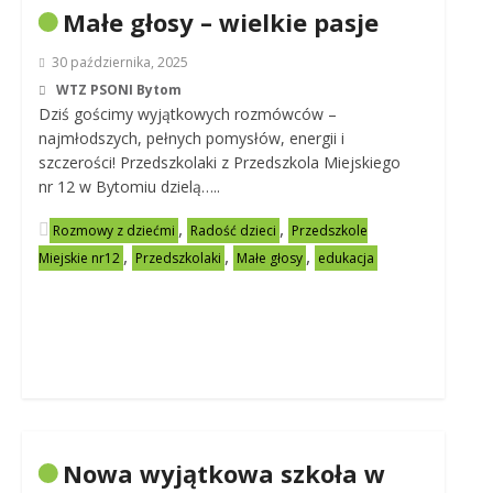
Małe głosy – wielkie pasje
30 października, 2025
WTZ PSONI Bytom
Dziś gościmy wyjątkowych rozmówców –
najmłodszych, pełnych pomysłów, energii i
szczerości! Przedszkolaki z Przedszkola Miejskiego
nr 12 w Bytomiu dzielą…..
,
,
Rozmowy z dziećmi
Radość dzieci
Przedszkole
,
,
,
Miejskie nr12
Przedszkolaki
Małe głosy
edukacja
Nowa wyjątkowa szkoła w