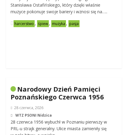
Stanisława Ostafińskiego, który dzięki właśnie
muzyce pokonuje swoje bariery i wznosi się na…..
,
,
,
harcerstwo
śpiew
muzyka
pasja
Narodowy Dzień Pamięci
Poznańskiego Czerwca 1956
28 czerwca, 2026
WTZ PSONI Nidzica
28 czerwca 1956 wybuchł w Poznaniu pierwszy w
PRL-u strajk generalny. Ulice miasta zamieniły się