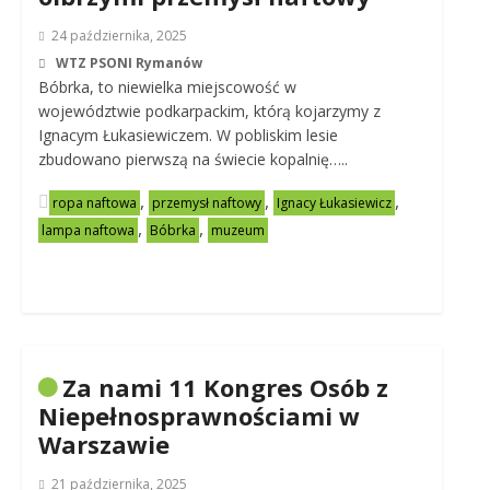
24 października, 2025
WTZ PSONI Rymanów
Bóbrka, to niewielka miejscowość w
województwie podkarpackim, którą kojarzymy z
Ignacym Łukasiewiczem. W pobliskim lesie
zbudowano pierwszą na świecie kopalnię…..
,
,
,
ropa naftowa
przemysł naftowy
Ignacy Łukasiewicz
,
,
lampa naftowa
Bóbrka
muzeum
Za nami 11 Kongres Osób z
Niepełnosprawnościami w
Warszawie
21 października, 2025