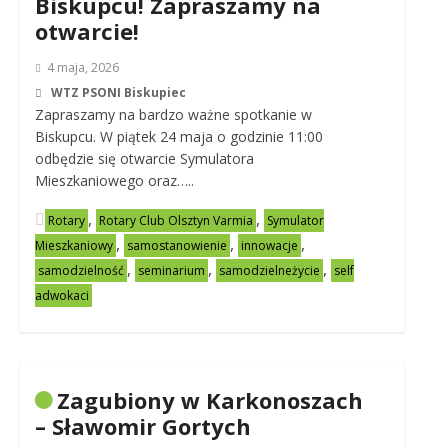
Biskupcu! Zapraszamy na
otwarcie!
4 maja, 2026
WTZ PSONI Biskupiec
Zapraszamy na bardzo ważne spotkanie w
Biskupcu. W piątek 24 maja o godzinie 11:00
odbędzie się otwarcie Symulatora
Mieszkaniowego oraz…..
,
,
Rotary
Rotary Club Olsztyn Varmia
Symulator
,
,
,
Mieszkaniowy
samostanowienie
innowacje
,
,
,
samodzielność
seminarium
samodzielneżycie
self
adwokaci
Zagubiony w Karkonoszach
– Sławomir Gortych