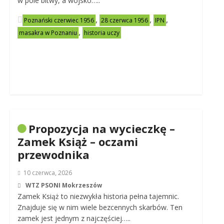
w pole bitwy, a wojsko…..
,
,
,
Poznański czerwiec 1956
28 czerwca 1956
IPN
,
masakra w Poznaniu
historia uczy
Propozycja na wycieczkę –
Zamek Książ – oczami
przewodnika
10 czerwca, 2026
WTZ PSONI Mokrzeszów
Zamek Książ to niezwykła historia pełna tajemnic.
Znajduje się w nim wiele bezcennych skarbów. Ten
zamek jest jednym z najczęściej…..