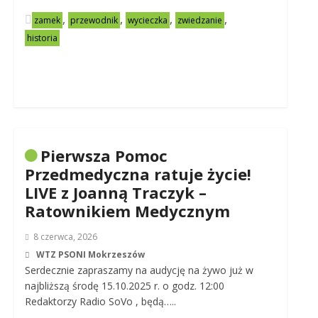
,
,
,
,
zamek
przewodnik
wycieczka
zwiedzanie
historia
Pierwsza Pomoc
Przedmedyczna ratuje życie!
LIVE z Joanną Traczyk –
Ratownikiem Medycznym
8 czerwca, 2026
WTZ PSONI Mokrzeszów
Serdecznie zapraszamy na audycję na żywo już w
najbliższą środę 15.10.2025 r. o godz. 12:00
Redaktorzy Radio SoVo , będą…..