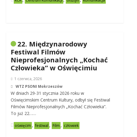
RCK
Centrum Komunikacji
olsztyn
komunikacja
22. Międzynarodowy
Festiwal Filmów
Nieprofesjonalnych „Kochać
Człowieka” w Oświęcimiu
1 czerwca, 2026
WTZ PSONI Mokrzeszów
W dniach 29-31 stycznia 2026 roku w
Oświęcimskim Centrum Kultury, odbył się Festiwal
Filmów Nieprofesjonalnych „Kochać Człowieka”.
To już 22……
,
,
,
oświęcim
festiwal
Film
człowiek