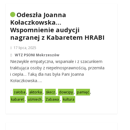
Odeszła Joanna
Kołaczkowska…
Wspomnienie audycji
nagranej z Kabaretem HRABI
17 lipca, 2025
WTZ PSONI Mokrzeszów
Niezwykle empatyczna, wspaniale i z szacunkiem
traktująca osoby z niepełnosprawnością, przemiła
i ciepła… Taką dla nas była Pani Joanna
Kołaczkowska…..
,
,
,
,
,
żałoba
aktorka
skecz
dowcipy
pamięć
,
,
,
kabaret
uśmiech
Zabawa
kultura