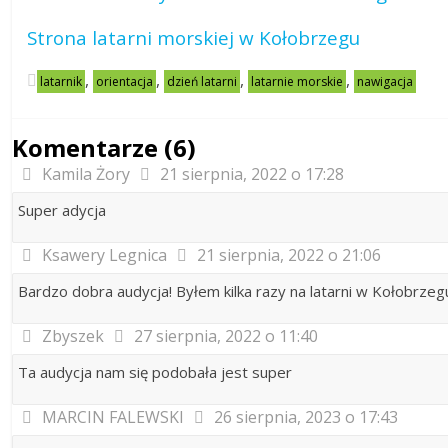
Strona latarni morskiej w Kołobrzegu
,
,
,
,
latarnik
orientacja
dzień latarni
latarnie morskie
nawigacja
Komentarze (6)
Kamila Żory
21 sierpnia, 2022 o 17:28
Super adycja
Ksawery Legnica
21 sierpnia, 2022 o 21:06
Bardzo dobra audycja! Byłem kilka razy na latarni w Kołobrzegu
Zbyszek
27 sierpnia, 2022 o 11:40
Ta audycja nam się podobała jest super
MARCIN FALEWSKI
26 sierpnia, 2023 o 17:43