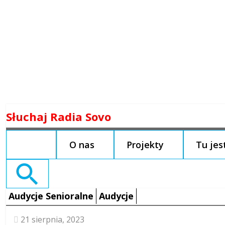
Skip
Słuchaj Radia Sovo
to
content
O nas
Projekty
Tu je
Search
for:
Audycje Senioralne
Audycje
21 sierpnia, 2023