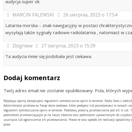
audycja super ok
MARCIN FALEWSKI
26 sierpnia, 2023 o 17:54
Latarnia morska – znak nawigacyjny w postaci chrakterystyczn
wysyłają także sygnały radiowe radiolatarnia , natomiast w c
Żbigniew
27 sierpnia, 2023 o 15:39
Ta audycia mnie się podobała jest ciekawa.
Dodaj komentarz
Twój adres email nie zostanie opublikowany. Pola, których w
Wysyłając opinię akceptujesz regulamin zamieszczania opinii w serwisie. Radio Sovo z sied
Administrator przetwarza Twoje dane osobowe, które podajesz lub pozostawiasz w ramach z
regulamin zamieszczania opinii w serwisie. Podstawą prawną przetwarzania jest art. 6 ust
podmiotom przetwarzającym je na nasze zlecenie oraz podmiotom uprawnionym do uzyskania
usunięcia lub ograniczenia ich przetwarzania. Prawa te oraz sposób ich realizacji opisaliśm
praw.