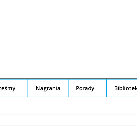
steśmy
Nagrania
Porady
Bibliote