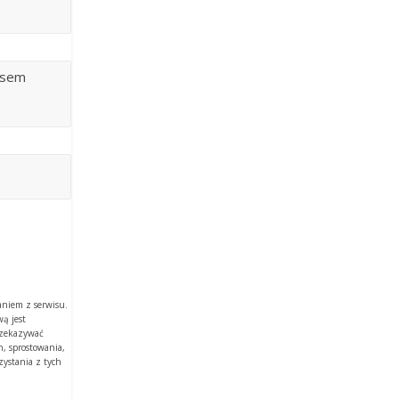
zasem
aniem z serwisu.
ą jest
rzekazywać
, sprostowania,
zystania z tych