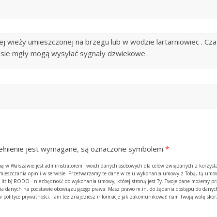
ej wieży umieszczonej na brzegu lub w wodzie lartarniowiec . C
zasie mgły mogą wysyłać sygnały dzwiekowe .
ypełnienie jest wymagane, są oznaczone symbolem
*
zibą w Warszawie jest administratorem Twoich danych osobowych dla celów związanych z korzyst
amieszczania opinii w serwisie. Przetwarzamy te dane w celu wykonania umowy z Tobą, tą umow
. 1 lit b) RODO - niezbędność do wykonania umowy, której stroną jest Ty. Twoje dane możemy p
 danych na podstawie obowiązującego prawa. Masz prawo m.in. do żądania dostępu do danych
y w polityce prywatności. Tam też znajdziesz informacje jak zakomunikować nam Twoją wolę skor