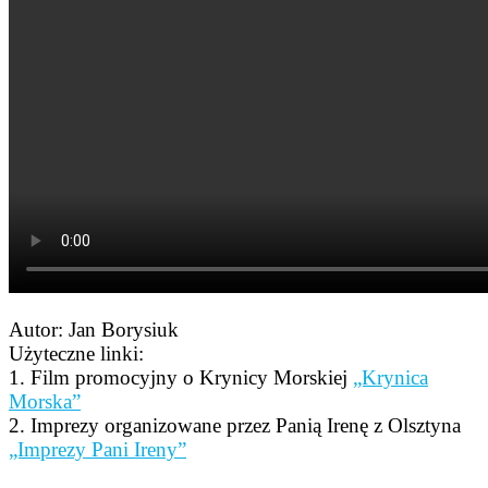
Autor: Jan Borysiuk
Użyteczne linki:
1. Film promocyjny o Krynicy Morskiej
„Krynica
Morska”
2. Imprezy organizowane przez Panią Irenę z Olsztyna
„Imprezy Pani Ireny”