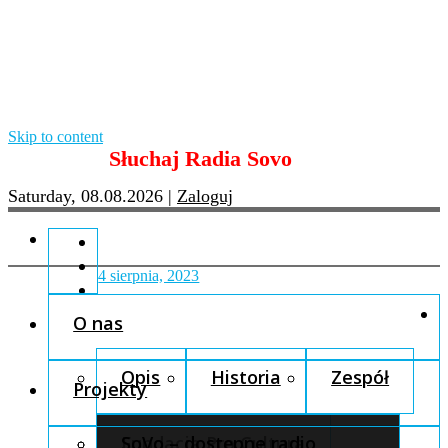
Skip to content
Słuchaj Radia Sovo
Saturday, 08.08.2026
|
Zaloguj
4 sierpnia, 2023
O nas
Opis
Historia
Zespół
Projekty
Fundacja Pro Cultura
SoVo – dostępne radio