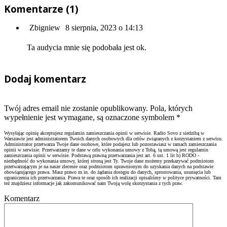
Komentarze (1)
Zbigniew
8 sierpnia, 2023 o 14:13
Ta audycia mnie się podobała jest ok.
Dodaj komentarz
Twój adres email nie zostanie opublikowany. Pola, których
wypełnienie jest wymagane, są oznaczone symbolem
*
Wysyłając opinię akceptujesz regulamin zamieszczania opinii w serwisie. Radio Sovo z siedzibą w
Warszawie jest administratorem Twoich danych osobowych dla celów związanych z korzystaniem z serwisu.
Administrator przetwarza Twoje dane osobowe, które podajesz lub pozostawiasz w ramach zamieszczania
opinii w serwisie. Przetwarzamy te dane w celu wykonania umowy z Tobą, tą umową jest regulamin
zamieszczania opinii w serwisie. Podstawą prawną przetwarzania jest art. 6 ust. 1 lit b) RODO -
niezbędność do wykonania umowy, której stroną jest Ty. Twoje dane możemy przekazywać podmiotom
przetwarzającym je na nasze zlecenie oraz podmiotom uprawnionym do uzyskania danych na podstawie
obowiązującego prawa. Masz prawo m.in. do żądania dostępu do danych, sprostowania, usunięcia lub
ograniczenia ich przetwarzania. Prawa te oraz sposób ich realizacji opisaliśmy w polityce prywatności. Tam
też znajdziesz informacje jak zakomunikować nam Twoją wolę skorzystania z tych praw.
Komentarz