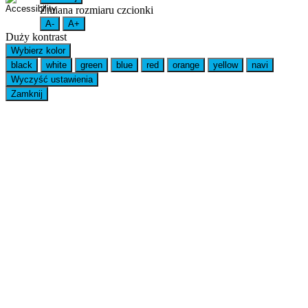
Zmiana rozmiaru czcionki
A-
A+
Duży kontrast
Wybierz kolor
black
white
green
blue
red
orange
yellow
navi
Wyczyść ustawienia
Zamknij