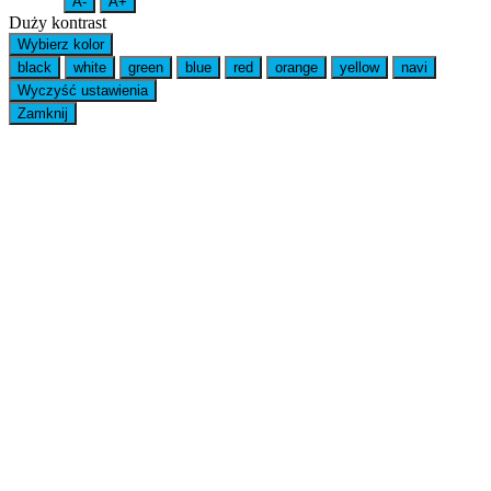
A-
A+
Duży kontrast
Wybierz kolor
black
white
green
blue
red
orange
yellow
navi
Wyczyść ustawienia
Zamknij