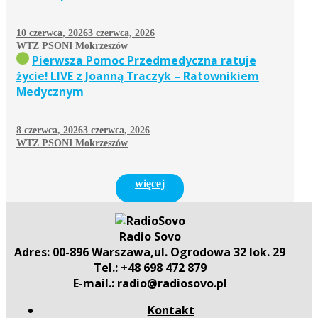
10 czerwca, 2026
3 czerwca, 2026
WTZ PSONI Mokrzeszów
Pierwsza Pomoc Przedmedyczna ratuje
życie! LIVE z Joanną Traczyk – Ratownikiem
Medycznym
8 czerwca, 2026
3 czerwca, 2026
WTZ PSONI Mokrzeszów
więcej
Radio Sovo
Adres: 00-896 Warszawa,ul. Ogrodowa 32 lok. 29
Tel.: +48 698 472 879
E-mail.: radio@radiosovo.pl
Kontakt