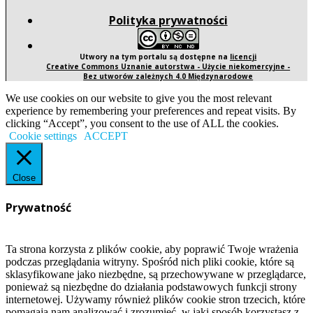
Polityka prywatności
Utwory na tym portalu są dostępne na
licencji
Creative Commons Uznanie autorstwa - Użycie niekomercyjne -
Bez utworów zależnych 4.0 Międzynarodowe
We use cookies on our website to give you the most relevant
experience by remembering your preferences and repeat visits. By
clicking “Accept”, you consent to the use of ALL the cookies.
Cookie settings
ACCEPT
Close
Prywatność
Ta strona korzysta z plików cookie, aby poprawić Twoje wrażenia
podczas przeglądania witryny. Spośród nich pliki cookie, które są
sklasyfikowane jako niezbędne, są przechowywane w przeglądarce,
ponieważ są niezbędne do działania podstawowych funkcji strony
internetowej. Używamy również plików cookie stron trzecich, które
pomagają nam analizować i zrozumieć, w jaki sposób korzystasz z