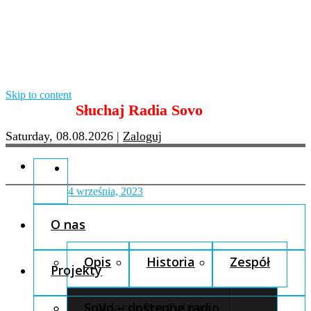
Skip to content
Słuchaj Radia Sovo
Saturday, 08.08.2026
|
Zaloguj
4 września, 2023
O nas
Opis
Historia
Zespół
Projekty
Fundacja Pro Cultura
SoVo – dostępne radio