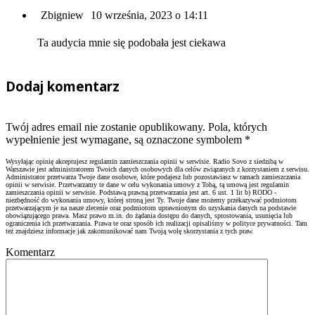
Zbigniew
10 września, 2023 o 14:11
Ta audycia mnie się podobała jest ciekawa
Dodaj komentarz
Twój adres email nie zostanie opublikowany. Pola, których
wypełnienie jest wymagane, są oznaczone symbolem
*
Wysyłając opinię akceptujesz regulamin zamieszczania opinii w serwisie. Radio Sovo z siedzibą w
Warszawie jest administratorem Twoich danych osobowych dla celów związanych z korzystaniem z serwisu.
Administrator przetwarza Twoje dane osobowe, które podajesz lub pozostawiasz w ramach zamieszczania
opinii w serwisie. Przetwarzamy te dane w celu wykonania umowy z Tobą, tą umową jest regulamin
zamieszczania opinii w serwisie. Podstawą prawną przetwarzania jest art. 6 ust. 1 lit b) RODO -
niezbędność do wykonania umowy, której stroną jest Ty. Twoje dane możemy przekazywać podmiotom
przetwarzającym je na nasze zlecenie oraz podmiotom uprawnionym do uzyskania danych na podstawie
obowiązującego prawa. Masz prawo m.in. do żądania dostępu do danych, sprostowania, usunięcia lub
ograniczenia ich przetwarzania. Prawa te oraz sposób ich realizacji opisaliśmy w polityce prywatności. Tam
też znajdziesz informacje jak zakomunikować nam Twoją wolę skorzystania z tych praw.
Komentarz