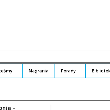
steśmy
Nagrania
Porady
Bibliote
pnia –