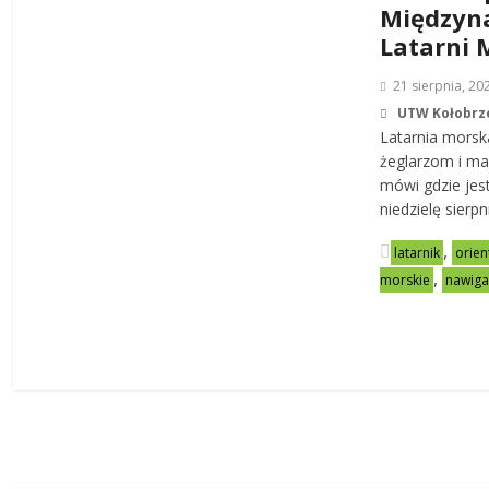
Międzyn
Latarni 
21 sierpnia, 20
UTW Kołobrz
Latarnia morsk
żeglarzom i m
mówi gdzie jes
niedzielę sierp
,
latarnik
orien
,
morskie
nawiga