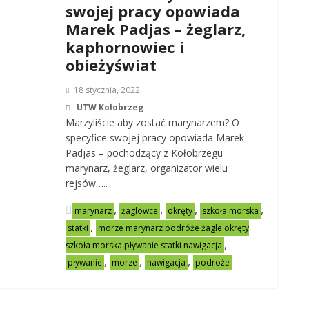
swojej pracy opowiada
Marek Padjas – żeglarz,
kaphornowiec i
obieżyświat
18 stycznia, 2022
UTW Kołobrzeg
Marzyliście aby zostać marynarzem? O
specyfice swojej pracy opowiada Marek
Padjas – pochodzący z Kołobrzegu
marynarz, żeglarz, organizator wielu
rejsów…..
,
,
,
,
marynarz
żaglowce
okręty
szkoła morska
,
statki
morze marynarz podróże żagle okręty
,
szkoła morska pływanie statki nawigacja
,
,
,
pływanie
morze
nawigacja
podroże