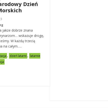
arodowy Dzień
Morskich
23
eg
a jakże dobrze znana
arynarzom… wskazuje drogę,
teśmy. W każdą trzecią
nia na całym…..
,
,
tacja
dzień latarni
latarnie
cja