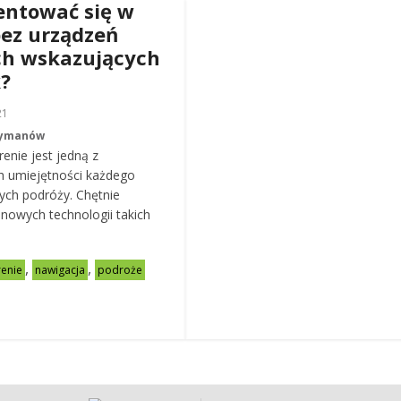
ientować się w
bez urządzeń
ch wskazujących
?
21
Rymanów
renie jest jedną z
h umiejętności każdego
zych podróży. Chętnie
 nowych technologii takich
,
,
renie
nawigacja
podroże