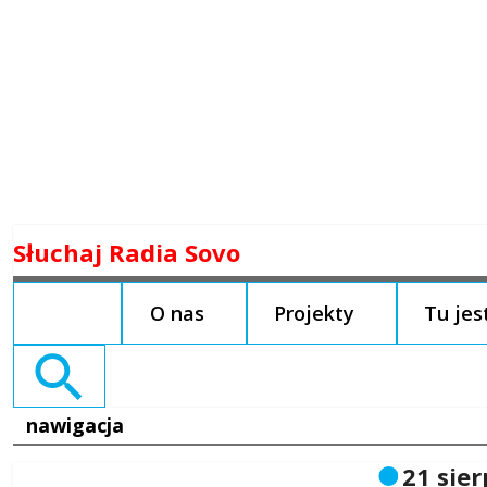
Skip
Słuchaj Radia Sovo
to
content
O nas
Projekty
Tu je
Search
for:
nawigacja
21 sier