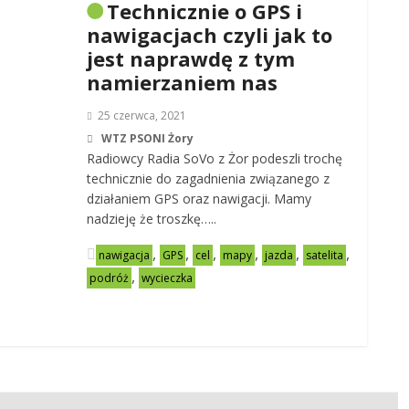
Technicznie o GPS i
nawigacjach czyli jak to
jest naprawdę z tym
namierzaniem nas
25 czerwca, 2021
WTZ PSONI Żory
Radiowcy Radia SoVo z Żor podeszli trochę
technicznie do zagadnienia związanego z
działaniem GPS oraz nawigacji. Mamy
nadzieję że troszkę…..
,
,
,
,
,
,
nawigacja
GPS
cel
mapy
jazda
satelita
,
podróż
wycieczka