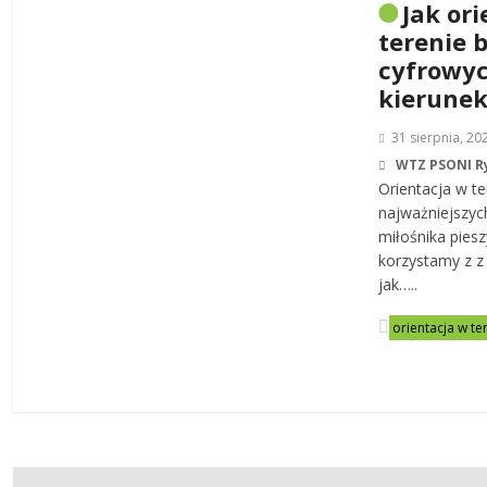
Jak or
terenie 
cyfrowy
kierunek
31 sierpnia, 20
WTZ PSONI 
Orientacja w te
najważniejszyc
miłośnika pies
korzystamy z z
jak…..
orientacja w te