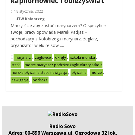
kaphornowiec i obieżyświat
18 stycznia, 2022
UTW Kołobrzeg
Marzyliście aby zostać marynarzem? O specyfice
swojej pracy opowiada Marek Padjas –
pochodzący z Kołobrzegu marynarz, żeglarz,
organizator wielu rejsów…..
,
,
,
,
marynarz
żaglowce
okręty
szkoła morska
,
statki
morze marynarz podróże żagle okręty szkoła
,
,
,
morska pływanie statki nawigacja
pływanie
morze
,
nawigacja
podroże
Radio Sovo
Adres: 00-896 Warszawa,ul. Ogrodowa 32 lok.