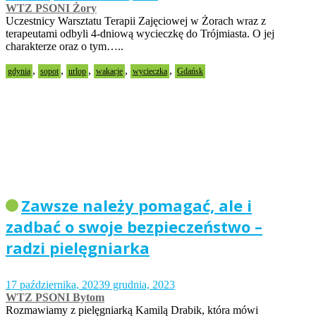
WTZ PSONI Żory
Uczestnicy Warsztatu Terapii Zajęciowej w Żorach wraz z
terapeutami odbyli 4-dniową wycieczkę do Trójmiasta. O jej
charakterze oraz o tym…..
,
,
,
,
,
gdynia
sopot
urlop
wakacje
wycieczka
Gdańsk
Zawsze należy pomagać, ale i
zadbać o swoje bezpieczeństwo –
radzi pielęgniarka
17 października, 2023
9 grudnia, 2023
WTZ PSONI Bytom
Rozmawiamy z pielęgniarką Kamilą Drabik, która mówi