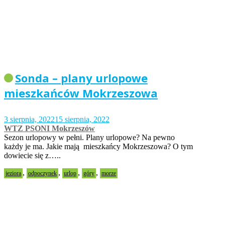
Sonda – plany urlopowe
mieszkańców Mokrzeszowa
3 sierpnia, 2022
15 sierpnia, 2022
WTZ PSONI Mokrzeszów
Sezon urlopowy w pełni. Plany urlopowe? Na pewno
każdy je ma. Jakie mają mieszkańcy Mokrzeszowa? O tym
dowiecie się z…..
,
,
,
,
jeziora
odpoczynek
urlop
góry
morze