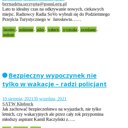
bernadeta.szczypta@psoni.org.pl
Lato to idealny czas na odkrywanie nowych, ciekawych
miejsc. Radiowcy Radia SoVo wybrali się do Podziemnego
Przejścia Turystycznego w Jarosławiu……
,
,
,
,
,
,
Jarosław
podziemia
urlop
wakacje
wycieczka
zwiedzanie
podroże
Bezpieczny wypoczynek nie
tylko w wakacje – radzi policjant
10 sierpnia, 2021
30 września, 2021
SATW Kłobuck
Jak zachować bezpieczeństwo na wyjazdach, nie tylko
letnich, czy wakacyjnych ale przez cały rok przypomina
młodszy aspirant Kamil Raczyński z…..