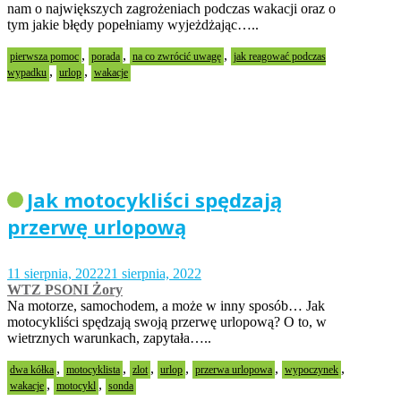
nam o największych zagrożeniach podczas wakacji oraz o
tym jakie błędy popełniamy wyjeżdżając…..
,
,
,
pierwsza pomoc
porada
na co zwrócić uwagę
jak reagować podczas
,
,
wypadku
urlop
wakacje
Jak motocykliści spędzają
przerwę urlopową
11 sierpnia, 2022
21 sierpnia, 2022
WTZ PSONI Żory
Na motorze, samochodem, a może w inny sposób… Jak
motocykliści spędzają swoją przerwę urlopową? O to, w
wietrznych warunkach, zapytała…..
,
,
,
,
,
,
dwa kółka
motocyklista
zlot
urlop
przerwa urlopowa
wypoczynek
,
,
wakacje
motocykl
sonda