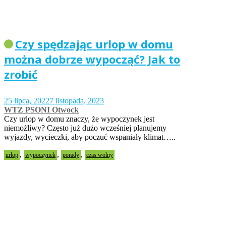
Czy spędzając urlop w domu
można dobrze wypocząć? Jak to
zrobić
25 lipca, 2022
7 listopada, 2023
WTZ PSONI Otwock
Czy urlop w domu znaczy, że wypoczynek jest
niemożliwy? Często już dużo wcześniej planujemy
wyjazdy, wycieczki, aby poczuć wspaniały klimat…..
,
,
,
urlop
wypoczynek
porady
czas wolny