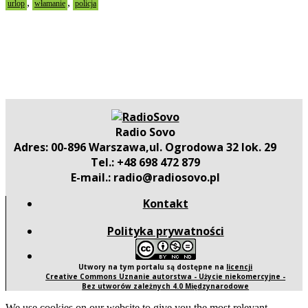
,
,
urlop
włamanie
policja
Radio Sovo
Adres: 00-896 Warszawa,ul. Ogrodowa 32 lok. 29
Tel.: +48 698 472 879
E-mail.: radio@radiosovo.pl
Kontakt
Polityka prywatności
Utwory na tym portalu są dostępne na
licencji
Creative Commons Uznanie autorstwa - Użycie niekomercyjne -
Bez utworów zależnych 4.0 Międzynarodowe
We use cookies on our website to give you the most relevant