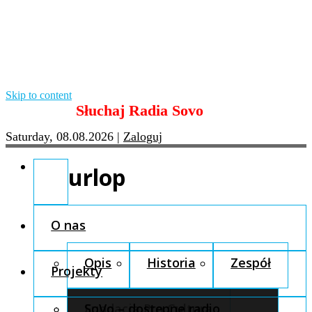
Skip to content
Słuchaj Radia Sovo
Saturday, 08.08.2026
|
Zaloguj
urlop
O nas
Opis
Historia
Zespół
Projekty
Fundacja Pro Cultura
SoVo – dostępne radio