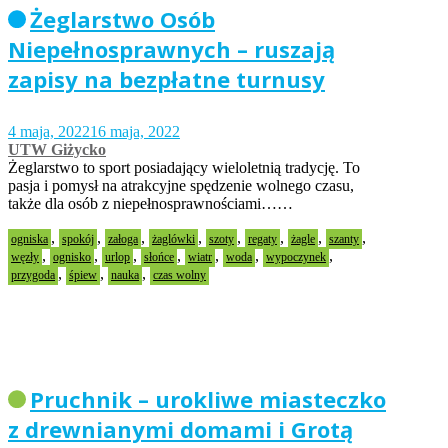
Żeglarstwo Osób
Niepełnosprawnych – ruszają
zapisy na bezpłatne turnusy
4 maja, 2022
16 maja, 2022
UTW Giżycko
Żeglarstwo to sport posiadający wieloletnią tradycję. To
pasja i pomysł na atrakcyjne spędzenie wolnego czasu,
także dla osób z niepełnosprawnościami……
,
,
,
,
,
,
,
,
ogniska
spokój
załoga
żaglówki
szoty
regaty
żagle
szanty
,
,
,
,
,
,
,
węzły
ognisko
urlop
słońce
wiatr
woda
wypoczynek
,
,
,
przygoda
śpiew
nauka
czas wolny
Pruchnik – urokliwe miasteczko
z drewnianymi domami i Grotą