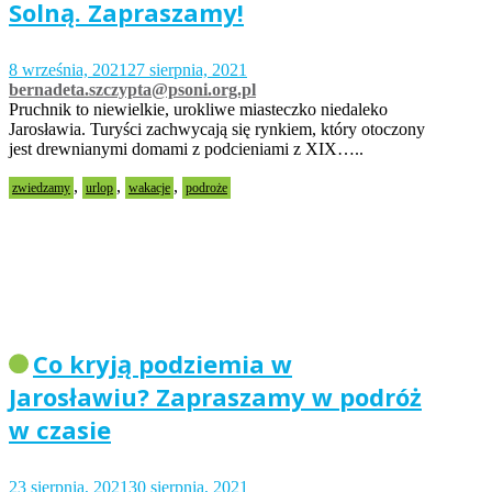
Solną. Zapraszamy!
8 września, 2021
27 sierpnia, 2021
bernadeta.szczypta@psoni.org.pl
Pruchnik to niewielkie, urokliwe miasteczko niedaleko
Jarosławia. Turyści zachwycają się rynkiem, który otoczony
jest drewnianymi domami z podcieniami z XIX…..
,
,
,
zwiedzamy
urlop
wakacje
podroże
Co kryją podziemia w
Jarosławiu? Zapraszamy w podróż
w czasie
23 sierpnia, 2021
30 sierpnia, 2021