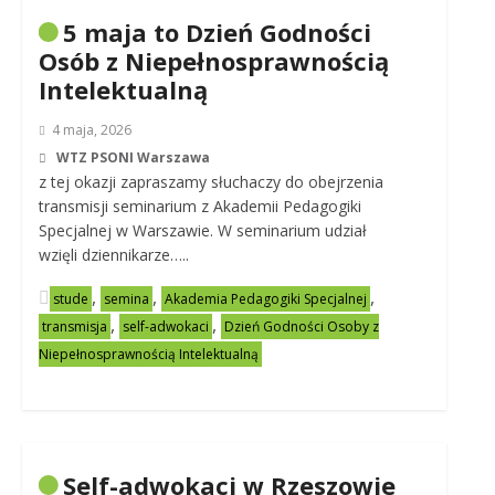
5 maja to Dzień Godności
Osób z Niepełnosprawnością
Intelektualną
4 maja, 2026
WTZ PSONI Warszawa
z tej okazji zapraszamy słuchaczy do obejrzenia
transmisji seminarium z Akademii Pedagogiki
Specjalnej w Warszawie. W seminarium udział
wzięli dziennikarze…..
,
,
,
stude
semina
Akademia Pedagogiki Specjalnej
,
,
transmisja
self-adwokaci
Dzień Godności Osoby z
Niepełnosprawnością Intelektualną
Self-adwokaci w Rzeszowie