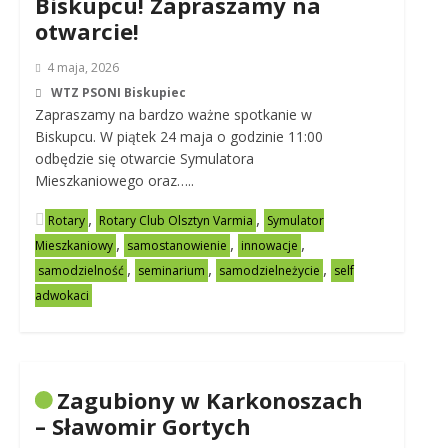
Biskupcu! Zapraszamy na
otwarcie!
4 maja, 2026
WTZ PSONI Biskupiec
Zapraszamy na bardzo ważne spotkanie w
Biskupcu. W piątek 24 maja o godzinie 11:00
odbędzie się otwarcie Symulatora
Mieszkaniowego oraz…..
,
,
Rotary
Rotary Club Olsztyn Varmia
Symulator
,
,
,
Mieszkaniowy
samostanowienie
innowacje
,
,
,
samodzielność
seminarium
samodzielneżycie
self
adwokaci
Zagubiony w Karkonoszach
– Sławomir Gortych