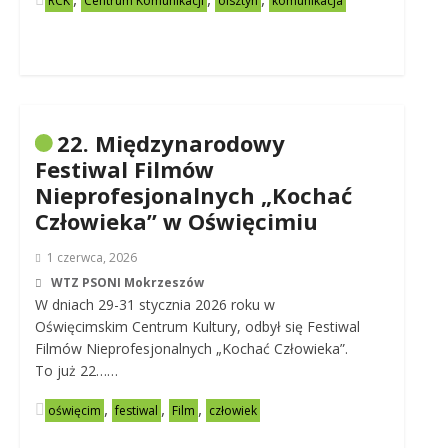
RCK
Centrum Komunikacji
olsztyn
komunikacja
22. Międzynarodowy
Festiwal Filmów
Nieprofesjonalnych „Kochać
Człowieka” w Oświęcimiu
1 czerwca, 2026
WTZ PSONI Mokrzeszów
W dniach 29-31 stycznia 2026 roku w
Oświęcimskim Centrum Kultury, odbył się Festiwal
Filmów Nieprofesjonalnych „Kochać Człowieka”.
To już 22……
,
,
,
oświęcim
festiwal
Film
człowiek