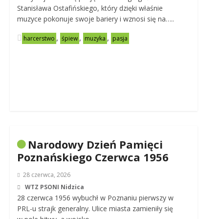
Stanisława Ostafińskiego, który dzięki właśnie
muzyce pokonuje swoje bariery i wznosi się na…..
,
,
,
harcerstwo
śpiew
muzyka
pasja
Narodowy Dzień Pamięci
Poznańskiego Czerwca 1956
28 czerwca, 2026
WTZ PSONI Nidzica
28 czerwca 1956 wybuchł w Poznaniu pierwszy w
PRL-u strajk generalny. Ulice miasta zamieniły się