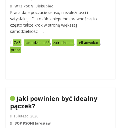
WTZ PSONI Biskupiec
Praca daje poczucie sensu, niezależności i
satysfakcji. Dla osób z niepełnosprawnością to
często także krok w stronę większej
samodzielności i…..
,
,
,
,
ZAZ
samodzielność
zatrudnienie
self adwokaci
praca
Jaki powinien być idealny
pączek?
18 lutego, 2026
BOP PSONI Jarosław