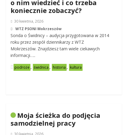
o nim wiedzieć i co trzeba
koniecznie zobaczyć?
30 kwietnia, 2026
WTZ PSONI Mokrzeszów
Sonda o Świdnicy – audycja przygotowana w 2014
roku przez zespół dziennikarzy z WTZ
Mokrzeszów. Znajdziesz tam wiele ciekawych
informacji…..
,
,
,
podroże
świdnica
historia
kultura
Moja ścieżka do podjęcia
samodzielnej pracy
30 kwietnia, 2026