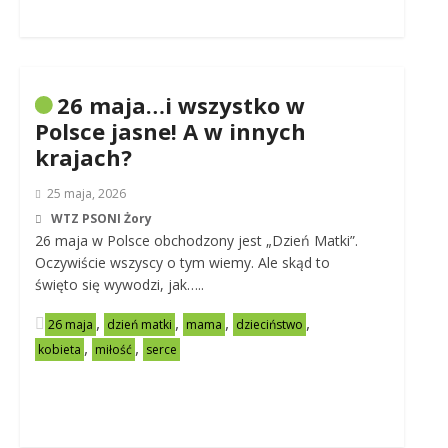
26 maja…i wszystko w
Polsce jasne! A w innych
krajach?
25 maja, 2026
WTZ PSONI Żory
26 maja w Polsce obchodzony jest „Dzień Matki”.
Oczywiście wszyscy o tym wiemy. Ale skąd to
święto się wywodzi, jak…..
,
,
,
,
26 maja
dzień matki
mama
dzieciństwo
,
,
kobieta
miłość
serce