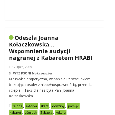
Odeszła Joanna
Kołaczkowska…
Wspomnienie audycji
nagranej z Kabaretem HRABI
17 lipca, 2025
WTZ PSONI Mokrzeszów
Niezwykle empatyczna, wspaniale i z szacunkiem
traktująca osoby z niepełnosprawnością, przemiła
i ciepła… Taką dla nas była Pani Joanna
Kołaczkowska…..
,
,
,
,
,
żałoba
aktorka
skecz
dowcipy
pamięć
,
,
,
kabaret
uśmiech
Zabawa
kultura