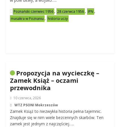
w pole bitwy, a wojsko…..
,
,
,
Poznański czerwiec 1956
28 czerwca 1956
IPN
,
masakra w Poznaniu
historia uczy
Propozycja na wycieczkę –
Zamek Książ – oczami
przewodnika
10 czerwca, 2026
WTZ PSONI Mokrzeszów
Zamek Książ to niezwykła historia pełna tajemnic.
Znajduje się w nim wiele bezcennych skarbów. Ten
zamek jest jednym z najczęściej…..