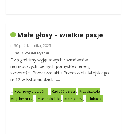
Małe głosy – wielkie pasje
30 października, 2025
WTZ PSONI Bytom
Dziś gościmy wyjątkowych rozmówców –
najmłodszych, pełnych pomysłów, energii i
szczerości! Przedszkolaki z Przedszkola Miejskiego
nr 12 w Bytomiu dzielą…..
,
,
Rozmowy z dziećmi
Radość dzieci
Przedszkole
,
,
,
Miejskie nr12
Przedszkolaki
Małe głosy
edukacja