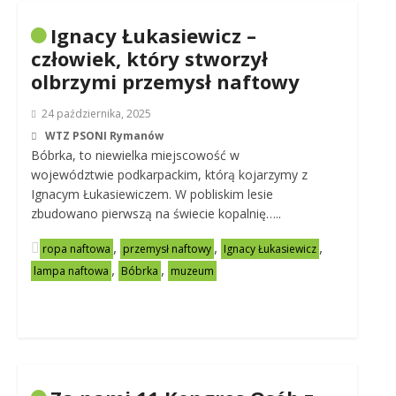
Ignacy Łukasiewicz –
człowiek, który stworzył
olbrzymi przemysł naftowy
24 października, 2025
WTZ PSONI Rymanów
Bóbrka, to niewielka miejscowość w
województwie podkarpackim, którą kojarzymy z
Ignacym Łukasiewiczem. W pobliskim lesie
zbudowano pierwszą na świecie kopalnię…..
,
,
,
ropa naftowa
przemysł naftowy
Ignacy Łukasiewicz
,
,
lampa naftowa
Bóbrka
muzeum