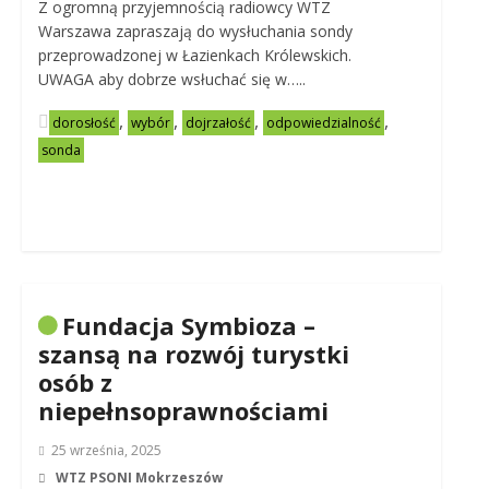
Z ogromną przyjemnością radiowcy WTZ
Warszawa zapraszają do wysłuchania sondy
przeprowadzonej w Łazienkach Królewskich.
UWAGA aby dobrze wsłuchać się w…..
,
,
,
,
dorosłość
wybór
dojrzałość
odpowiedzialność
sonda
Fundacja Symbioza –
szansą na rozwój turystki
osób z
niepełnsoprawnościami
25 września, 2025
WTZ PSONI Mokrzeszów