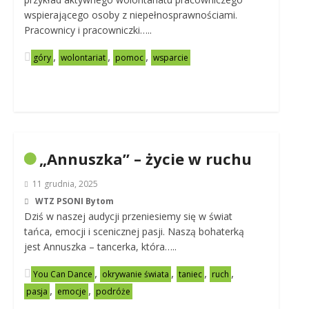
wspierającego osoby z niepełnosprawnościami.
Pracownicy i pracowniczki…..
,
,
,
góry
wolontariat
pomoc
wsparcie
„Annuszka” – życie w ruchu
11 grudnia, 2025
WTZ PSONI Bytom
Dziś w naszej audycji przeniesiemy się w świat
tańca, emocji i scenicznej pasji. Naszą bohaterką
jest Annuszka – tancerka, która…..
,
,
,
,
You Can Dance
okrywanie świata
taniec
ruch
,
,
pasja
emocje
podróże