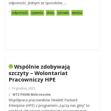
odporność. Jednym ze sposobów…..
,
,
,
,
odporność
żywienie
dieta
zdrowie
wiedza
Wspólnie zdobywają
szczyty – Wolontariat
Pracowniczy HPE
19 grudnia, 2025
WTZ PSONI Mokrzeszów
Współpraca pracowników Hewlett Packard
Enterprise (HPE) z programem „Łączą nas góry” to
przykład aktywnego wolontariatu pracowniczego