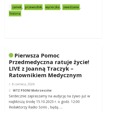
,
,
,
,
zamek
przewodnik
wycieczka
zwiedzanie
historia
Pierwsza Pomoc
Przedmedyczna ratuje życie!
LIVE z Joanną Traczyk –
Ratownikiem Medycznym
8 czerwca, 2026
WTZ PSONI Mokrzeszów
Serdecznie zapraszamy na audycję na żywo już w
najbliższą środę 15.10.2025 r. o godz. 12:00
Redaktorzy Radio SoVo , będą…..