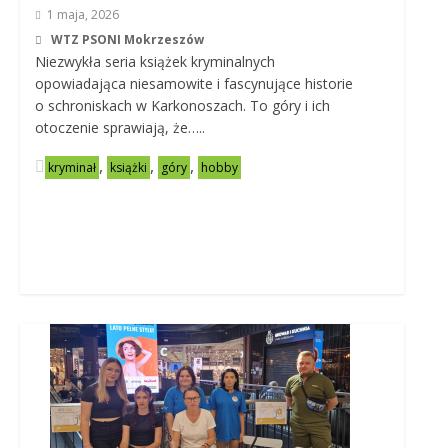
1 maja, 2026
WTZ PSONI Mokrzeszów
Niezwykła seria książek kryminalnych
opowiadająca niesamowite i fascynujące historie
o schroniskach w Karkonoszach. To góry i ich
otoczenie sprawiają, że…..
,
,
,
kryminał
książki
góry
hobby