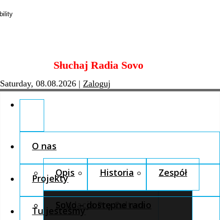
Skip
Słuchaj Radia Sovo
to
content
Saturday, 08.08.2026
|
Zaloguj
O nas
Opis
Historia
Zespół
Projekty
Fundacja Pro Cultura
SoVo – dostępne radio
Tu jesteśmy