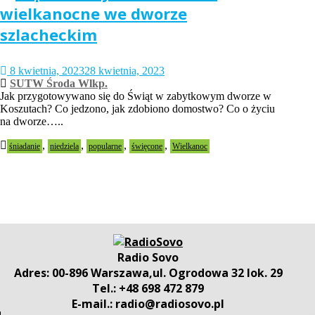
wielkanocne we dworze
szlacheckim
8 kwietnia, 2023
28 kwietnia, 2023
SUTW Środa Wlkp.
Jak przygotowywano się do Świąt w zabytkowym dworze w
Koszutach? Co jedzono, jak zdobiono domostwo? Co o życiu
na dworze…..
,
,
,
,
śniadanie
niedziela
popularne
święcone
Wielkanoc
Radio Sovo
Adres: 00-896 Warszawa,ul. Ogrodowa 32 lok. 29
Tel.: +48 698 472 879
E-mail.: radio@radiosovo.pl