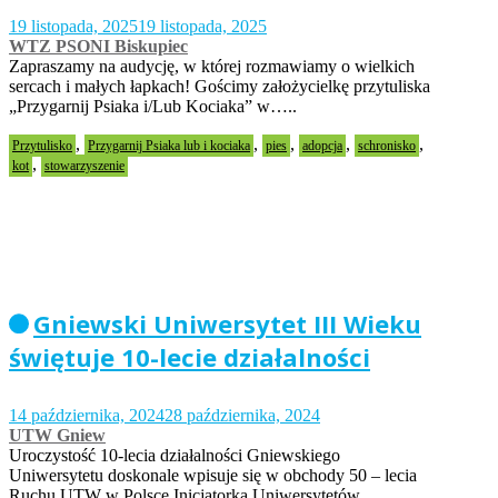
19 listopada, 2025
19 listopada, 2025
WTZ PSONI Biskupiec
Zapraszamy na audycję, w której rozmawiamy o wielkich
sercach i małych łapkach! Gościmy założycielkę przytuliska
„Przygarnij Psiaka i/Lub Kociaka” w…..
,
,
,
,
,
Przytulisko
Przygarnij Psiaka lub i kociaka
pies
adopcja
schronisko
,
kot
stowarzyszenie
Gniewski Uniwersytet III Wieku
świętuje 10-lecie działalności
14 października, 2024
28 października, 2024
UTW Gniew
Uroczystość 10-lecia działalności Gniewskiego
Uniwersytetu doskonale wpisuje się w obchody 50 – lecia
Ruchu UTW w Polsce Inicjatorką Uniwersytetów