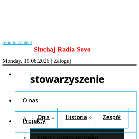
Skip to content
Słuchaj Radia Sovo
Monday, 10.08.2026
|
Zaloguj
stowarzyszenie
O nas
Opis
Historia
Zespół
Projekty
Fundacja Pro Cultura
SoVo – dostępne radio