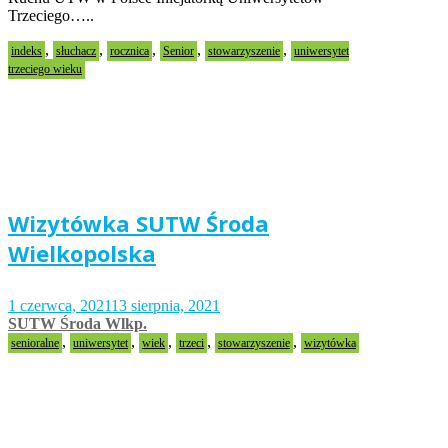
Trzeciego…..
,
,
,
,
,
indeks
słuchacz
rocznica
Senior
stowarzyszenie
uniwersytet
trzeciego wieku
Wizytówka SUTW Środa
Wielkopolska
1 czerwca, 2021
13 sierpnia, 2021
SUTW Środa Wlkp.
,
,
,
,
,
senioralne
uniwersytet
wiek
trzeci
stowarzyszenie
wizytówka