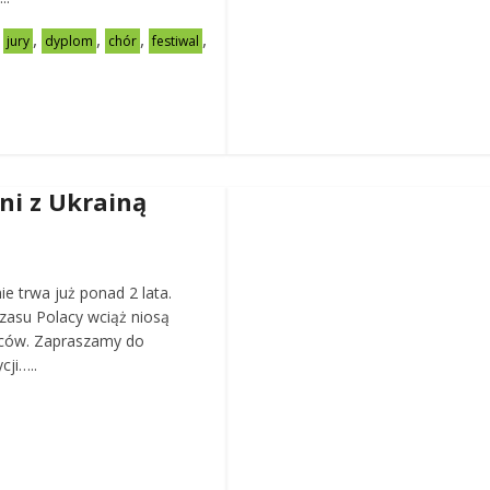
,
,
,
,
,
jury
dyplom
chór
festiwal
rni z Ukrainą
e trwa już ponad 2 lata.
asu Polacy wciąż niosą
ców. Zapraszamy do
cji…..