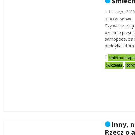
Śmiech
14 lutego, 2026
UTW Gniew
Czy wiesz, że 
dziennie przyni
samopoczucia i 
praktyka, któr
śmiechoterapi
,
ćwiczenia
zdro
Inny, n
Rzecz o 