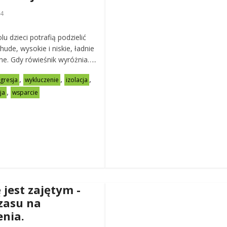
24
lu dzieci potrafią podzielić
chude, wysokie i niskie, ładnie
ane. Gdy rówieśnik wyróżnia…..
,
,
,
gresja
wykluczenie
izolacja
,
ja
wsparcie
 jest zajętym -
zasu na
nia.