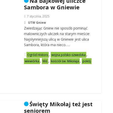
Na bajkowej uliczce
Sambora w Gniewie
7 stycznia, 2025
UTW Gniew
Zwiedzając Gniew nie sposób pominąć
malowniczych uliczek na starym mieście
Najsłynniejszą ulicą w Gniewie jest ulica
Sambora, która ma nieco…..
,
,
Ogród Historii
wojna polsko-szwedzka
,
,
,
wiewiórka
Miś
kościół św. Mikołaja
pokój
Święty Mikołaj też jest
seniorem