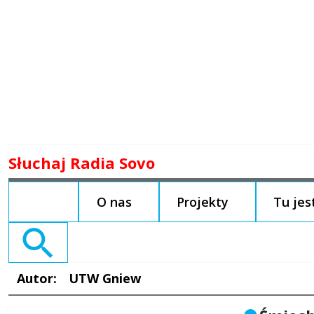
Skip
Słuchaj Radia Sovo
to
content
O nas
Projekty
Tu je
Search
for:
Autor:
UTW Gniew