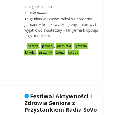
20 grudnia, 2024
UTW Gniew
15 grudnia w Gniewie odbył się coroczny
Jarmark Mikołajkowy. Magiczny, kolorowy i
wyjątkowo świąteczny – tak jarmark opisują
jego uczestnicy……
,
,
,
,
parada
jarmark
pierniczki
życzenia
,
,
,
Mikołaj
prezenty
święta
kolędy
Festiwal Aktywności i
Zdrowia Seniora z
Przystankiem Radia SoVo