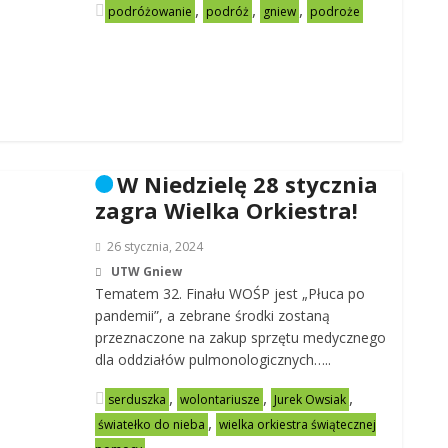
,
,
,
podróżowanie
podróż
gniew
podroże
W Niedzielę 28 stycznia
zagra Wielka Orkiestra!
26 stycznia, 2024
UTW Gniew
Tematem 32. Finału WOŚP jest „Płuca po
pandemii”, a zebrane środki zostaną
przeznaczone na zakup sprzętu medycznego
dla oddziałów pulmonologicznych…..
,
,
,
serduszka
wolontariusze
Jurek Owsiak
,
światełko do nieba
wielka orkiestra świątecznej