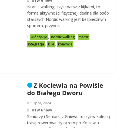
UTW Gniew
Nordic walking, czyli marsz z kijkami, to
forma aktywności fizycznej idealna dla osób
starszych Nordic walking jest bezpiecznym
sportem, przynosi…..
,
,
,
włóczykije
nordic walking
marsz
,
,
integracja
kijki
kondycja
Z Kociewia na Powiśle
do Białego Dworu
5 lipca, 2024
UTW Gniew
Seniorzy i Seniorki z Gniewu ruszyli w kolejną
trasę rowerową, ty razem po Kociewiu.