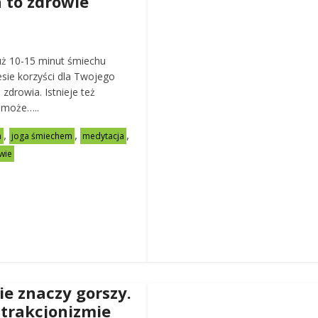
 to zdrowie
już 10-15 minut śmiechu
esie korzyści dla Twojego
zdrowia. Istnieje też
a może…..
,
,
,
a
joga śmiechem
medytacja
wie
ie znaczy gorszy.
atrakcjonizmie