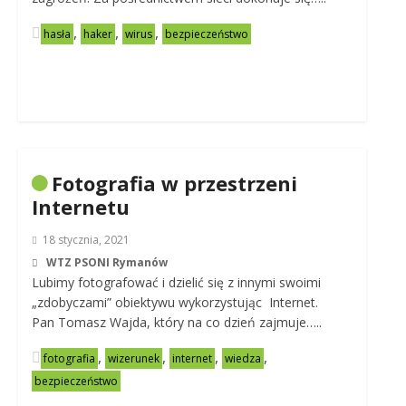
,
,
,
hasła
haker
wirus
bezpieczeństwo
Fotografia w przestrzeni
Internetu
18 stycznia, 2021
WTZ PSONI Rymanów
Lubimy fotografować i dzielić się z innymi swoimi
„zdobyczami” obiektywu wykorzystując Internet.
Pan Tomasz Wajda, który na co dzień zajmuje…..
,
,
,
,
fotografia
wizerunek
internet
wiedza
bezpieczeństwo