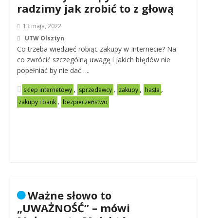
radzimy jak zrobić to z głową
13 maja, 2022
UTW Olsztyn
Co trzeba wiedzieć robiąc zakupy w Internecie? Na
co zwrócić szczególną uwagę i jakich błędów nie
popełniać by nie dać…..
,
,
,
,
sklep internetowy
sprzedawcy
zakupy
hasła
,
zakupy i bank
bezpieczeństwo
Ważne słowo to
„UWAŻNOŚĆ” – mówi