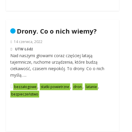
Drony. Co o nich wiemy?
14 czerwca, 2022
UTW Łódź
Nad naszymi głowami coraz częściej latają
tajemnicze, ruchome urządzenia, które budzą
ciekawość, czasem niepokój. To drony. Co o nich
myślą…..
,
,
,
,
bezzałogowe
statki powietrzne
dron
latanie
bezpieczeństwo