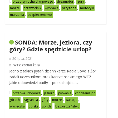
,
,
,
przepisy ruchu drogowego
dreamotor
góry
,
,
,
,
,
morze
przewodnik
wyprawa
przygoda
motocykl
,
marzenia
bezpieczeństwo
SONDA: Morze, jeziora, czy
góry? Gdzie spędzicie urlop?
20 lipca, 2021
WTZ PSONI Żory
Jedno z takich pytań dziennikarze Radia SoVo z Żor
zadali uczestnikom oraz kadrze rodzimego WTZ.
Jakie odpowiedzi padły – posłuchajcie…..
,
,
,
przerwa urlopowa
jezioro
pływanie
chodzenie po
,
,
,
,
,
górach
zagranica
góry
morze
wakacje
,
,
,
wycieczka
polska
sonda
bezpieczeństwo