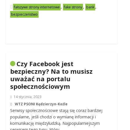
,
,
,
fałszywe strony internetowe
fake strony
bank
bezpieczeństwo
Czy Facebook jest
bezpieczny? Na to musisz
uważać na portalu
społecznościowym
14 stycznia, 2023
WTZ PSONI Kędzierzyn-Koźle
Serwisy społecznościowe stają się coraz bardziej
popularne, jeśli chodzi o wymianę informacji i
komunikację międzyludzką. Najpopularniejszym
serwisem tego typu, który…..