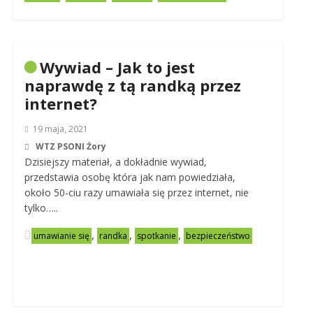
Wywiad – Jak to jest
naprawdę z tą randką przez
internet?
19 maja, 2021
WTZ PSONI Żory
Dzisiejszy materiał, a dokładnie wywiad,
przedstawia osobę która jak nam powiedziała,
około 50-ciu razy umawiała się przez internet, nie
tylko…..
,
,
,
umawianie się
randka
spotkanie
bezpieczeństwo