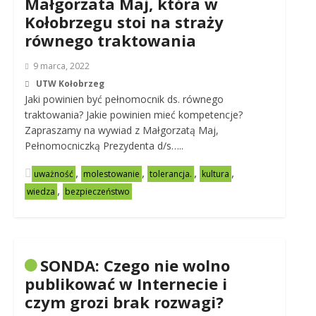
Małgorzata Maj, która w
Kołobrzegu stoi na straży
równego traktowania
9 marca, 2022
UTW Kołobrzeg
Jaki powinien być pełnomocnik ds. równego
traktowania? Jakie powinien mieć kompetencje?
Zapraszamy na wywiad z Małgorzatą Maj,
Pełnomocniczką Prezydenta d/s…..
,
,
,
,
uważność
molestowanie
tolerancja.
kultura
,
wiedza
bezpieczeństwo
SONDA: Czego nie wolno
publikować w Internecie i
czym grozi brak rozwagi?