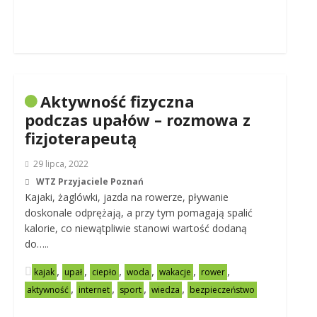
Aktywność fizyczna
podczas upałów – rozmowa z
fizjoterapeutą
29 lipca, 2022
WTZ Przyjaciele Poznań
Kajaki, żaglówki, jazda na rowerze, pływanie
doskonale odprężają, a przy tym pomagają spalić
kalorie, co niewątpliwie stanowi wartość dodaną
do…..
,
,
,
,
,
,
kajak
upał
ciepło
woda
wakacje
rower
,
,
,
,
aktywność
internet
sport
wiedza
bezpieczeństwo