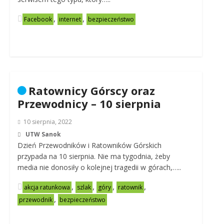
,
,
Facebook
internet
bezpieczeństwo
Ratownicy Górscy oraz
Przewodnicy – 10 sierpnia
10 sierpnia, 2022
UTW Sanok
Dzień Przewodników i Ratowników Górskich
przypada na 10 sierpnia. Nie ma tygodnia, żeby
media nie donosiły o kolejnej tragedii w górach,…..
,
,
,
,
akcja ratunkowa
szlak
góry
ratownik
,
przewodnik
bezpieczeństwo