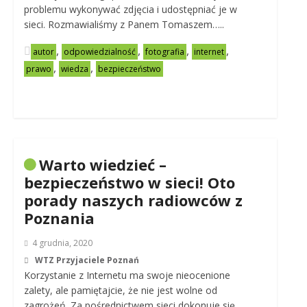
problemu wykonywać zdjęcia i udostępniać je w
sieci. Rozmawialiśmy z Panem Tomaszem…..
,
,
,
,
autor
odpowiedzialność
fotografia
internet
,
,
prawo
wiedza
bezpieczeństwo
Warto wiedzieć –
bezpieczeństwo w sieci! Oto
porady naszych radiowców z
Poznania
4 grudnia, 2020
WTZ Przyjaciele Poznań
Korzystanie z Internetu ma swoje nieocenione
zalety, ale pamiętajcie, że nie jest wolne od
zagrożeń. Za pośrednictwem sieci dokonuje się…..