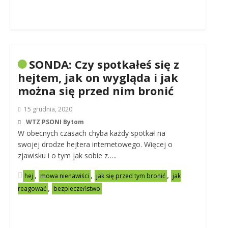
SONDA: Czy spotkałeś się z
hejtem, jak on wygląda i jak
można się przed nim bronić
15 grudnia, 2020
WTZ PSONI Bytom
W obecnych czasach chyba każdy spotkał na
swojej drodze hejtera internetowego. Więcej o
zjawisku i o tym jak sobie z…..
,
,
,
hej
mowa nienawiści
jak się przed tym bronić
jak
,
reagować
bezpieczeństwo