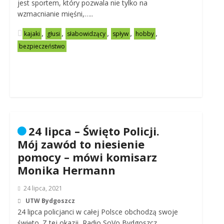
jest sportem, który pozwala nie tylko na
wzmacnianie mięśni,…..
,
,
,
,
,
kajaki
głusi
słabowidzący
spływ
hobby
bezpieczeństwo
24 lipca – Święto Policji.
Mój zawód to niesienie
pomocy – mówi komisarz
Monika Hermann
24 lipca, 2021
UTW Bydgoszcz
24 lipca policjanci w całej Polsce obchodzą swoje
święto. Z tej okazji Radio SoVo Bydgoszcz