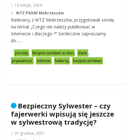
16 lutego, 2024
WTZ PSONI Mokrzeszów
Radiowcy z WTZ Mokrzeszów, przygotowali sondę
na temat „Czego nie należy publikować w
Internecie i dlaczego ?” Serdecznie zapraszamy
do…..
,
,
,
porady
Bezpieczeństwo w sieci
dane
,
,
,
prywatność
internet
hakerzy
bezpieczeństwo
Bezpieczny Sylwester – czy
fajerwerki wpisują się jeszcze
w sylwestrową tradycję?
31 grudnia, 2021