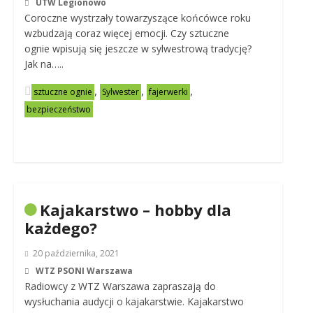
UTW Legionowo
Coroczne wystrzały towarzyszące końcówce roku
wzbudzają coraz więcej emocji. Czy sztuczne
ognie wpisują się jeszcze w sylwestrową tradycję?
Jak na…..
,
,
,
sztuczne ognie
Sylwester
fajerwerki
bezpieczeństwo
Kajakarstwo – hobby dla
każdego?
20 października, 2021
WTZ PSONI Warszawa
Radiowcy z WTZ Warszawa zapraszają do
wysłuchania audycji o kajakarstwie. Kajakarstwo