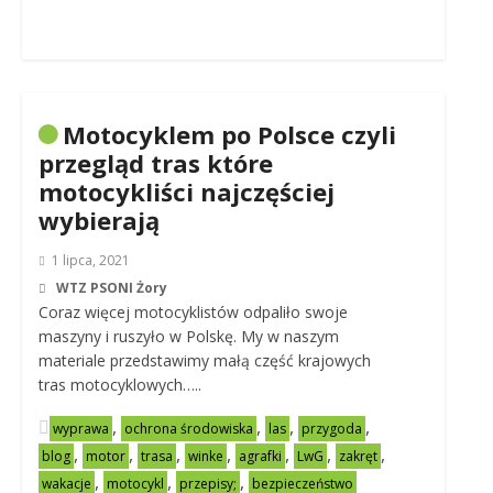
Motocyklem po Polsce czyli
przegląd tras które
motocykliści najczęściej
wybierają
1 lipca, 2021
WTZ PSONI Żory
Coraz więcej motocyklistów odpaliło swoje
maszyny i ruszyło w Polskę. My w naszym
materiale przedstawimy małą część krajowych
tras motocyklowych…..
,
,
,
,
wyprawa
ochrona środowiska
las
przygoda
,
,
,
,
,
,
,
blog
motor
trasa
winke
agrafki
LwG
zakręt
,
,
,
wakacje
motocykl
przepisy;
bezpieczeństwo