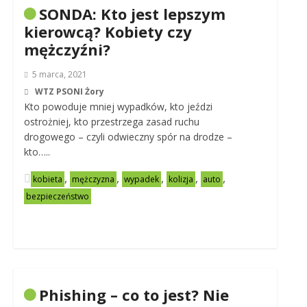
SONDA: Kto jest lepszym
kierowcą? Kobiety czy
mężczyźni?
5 marca, 2021
WTZ PSONI Żory
Kto powoduje mniej wypadków, kto jeździ
ostrożniej, kto przestrzega zasad ruchu
drogowego – czyli odwieczny spór na drodze –
kto…..
,
,
,
,
,
kobieta
mężczyzna
wypadek
kolizja
auto
bezpieczeństwo
Phishing – co to jest? Nie