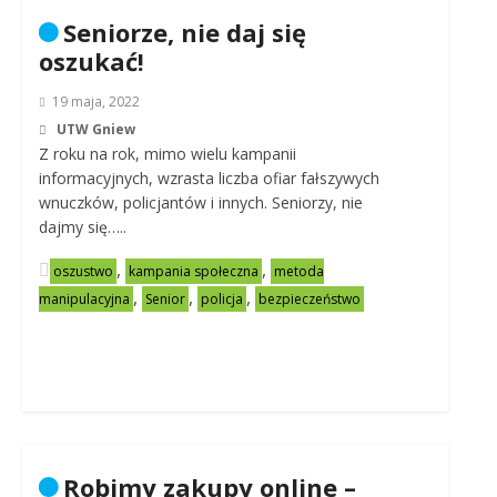
Seniorze, nie daj się
oszukać!
19 maja, 2022
UTW Gniew
Z roku na rok, mimo wielu kampanii
informacyjnych, wzrasta liczba ofiar fałszywych
wnuczków, policjantów i innych. Seniorzy, nie
dajmy się…..
,
,
oszustwo
kampania społeczna
metoda
,
,
,
manipulacyjna
Senior
policja
bezpieczeństwo
Robimy zakupy online –