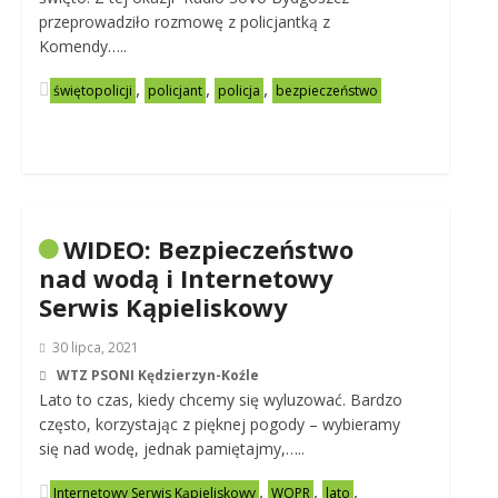
przeprowadziło rozmowę z policjantką z
Komendy…..
,
,
,
świętopolicji
policjant
policja
bezpieczeństwo
WIDEO: Bezpieczeństwo
nad wodą i Internetowy
Serwis Kąpieliskowy
30 lipca, 2021
WTZ PSONI Kędzierzyn-Koźle
Lato to czas, kiedy chcemy się wyluzować. Bardzo
często, korzystając z pięknej pogody – wybieramy
się nad wodę, jednak pamiętajmy,…..
,
,
,
Internetowy Serwis Kąpieliskowy
WOPR
lato