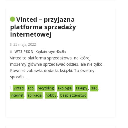
Vinted – przyjazna
platforma sprzedaży
internetowej
25 maja, 2022
WTZ PSONI Kędzierzyn-Koźle
Vinted to platforma sprzedażowa, na której
możemy głównie sprzedawać odzież, ale nie tylko.
Również zabawki, dodatki, książki. To świetny
sposób…..
,
,
,
,
,
,
vinted
eco
recyckling
ekologia
zakupy
sieć
,
,
,
internet
aplikacja
hobby
bezpieczeństwo