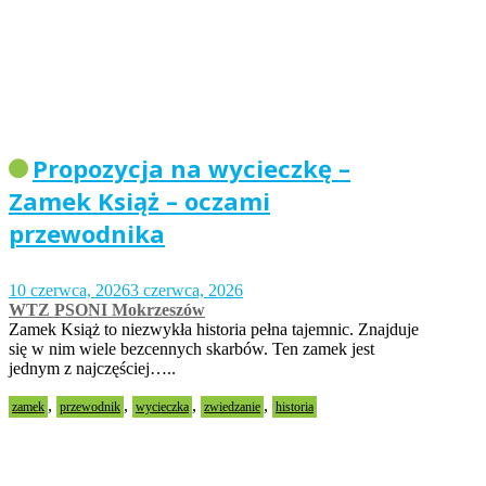
Propozycja na wycieczkę –
Zamek Książ – oczami
przewodnika
10 czerwca, 2026
3 czerwca, 2026
WTZ PSONI Mokrzeszów
Zamek Książ to niezwykła historia pełna tajemnic. Znajduje
się w nim wiele bezcennych skarbów. Ten zamek jest
jednym z najczęściej…..
,
,
,
,
zamek
przewodnik
wycieczka
zwiedzanie
historia