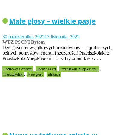
Małe głosy – wielkie pasje
30 października, 2025
13 listopada, 2025
WTZ PSONI Bytom
Dziś gościmy wyjątkowych rozmówców – najmłodszych,
pełnych pomysłów, energii i szczerości! Przedszkolaki z
Przedszkola Miejskiego nr 12 w Bytomiu dzielą…..
,
,
,
Rozmowy z dziećmi
Radość dzieci
Przedszkole Miejskie nr12
,
,
Przedszkolaki
Małe głosy
edukacja