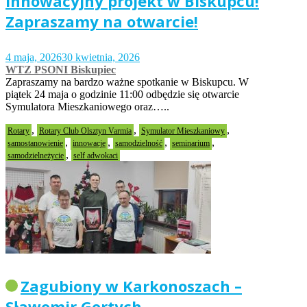
innowacyjny projekt w Biskupcu!
Zapraszamy na otwarcie!
4 maja, 2026
30 kwietnia, 2026
WTZ PSONI Biskupiec
Zapraszamy na bardzo ważne spotkanie w Biskupcu. W
piątek 24 maja o godzinie 11:00 odbędzie się otwarcie
Symulatora Mieszkaniowego oraz…..
,
,
,
Rotary
Rotary Club Olsztyn Varmia
Symulator Mieszkaniowy
,
,
,
,
samostanowienie
innowacje
samodzielność
seminarium
,
samodzielneżycie
self adwokaci
Zagubiony w Karkonoszach –
Sławomir Gortych