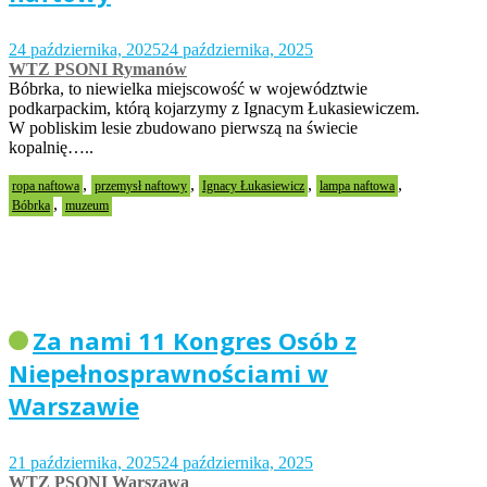
24 października, 2025
24 października, 2025
WTZ PSONI Rymanów
Bóbrka, to niewielka miejscowość w województwie
podkarpackim, którą kojarzymy z Ignacym Łukasiewiczem.
W pobliskim lesie zbudowano pierwszą na świecie
kopalnię…..
,
,
,
,
ropa naftowa
przemysł naftowy
Ignacy Łukasiewicz
lampa naftowa
,
Bóbrka
muzeum
Za nami 11 Kongres Osób z
Niepełnosprawnościami w
Warszawie
21 października, 2025
24 października, 2025
WTZ PSONI Warszawa