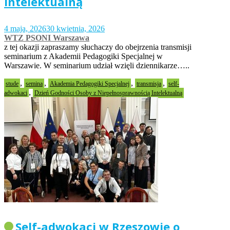
Intelektualną
4 maja, 2026
30 kwietnia, 2026
WTZ PSONI Warszawa
z tej okazji zapraszamy słuchaczy do obejrzenia transmisji
seminarium z Akademii Pedagogiki Specjalnej w
Warszawie. W seminarium udział wzięli dziennikarze…..
,
,
,
,
stude
semina
Akademia Pedagogiki Specjalnej
transmisja
self-
,
adwokaci
Dzień Godności Osoby z Niepełnosprawnością Intelektualną
Self-adwokaci w Rzeszowie o