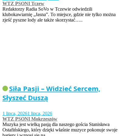
WTZ PSONI Tczew
Redaktorzy Radia SoVo w Tczewie odwiedzili
klubokawiarnię „Jasna”. To miejsce, gdzie nie tylko można
zjeść pyszne lody ale także skorzystać…..
Siła Pasji – Widzieć Sercem,
Słyszeć Duszą
1 lipca, 2026
1 lipca, 2026
WTZ PSONI Mokrzeszów
Muzyka jest wielką pasją dla naszego gościa Stanisława
Ostafińskiego, który dzięki właśnie muzyce pokonuje swoje
bariery i wznosi się na…..