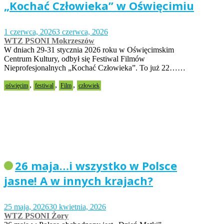
„Kochać Człowieka” w Oświęcimiu
1 czerwca, 2026
3 czerwca, 2026
WTZ PSONI Mokrzeszów
W dniach 29-31 stycznia 2026 roku w Oświęcimskim
Centrum Kultury, odbył się Festiwal Filmów
Nieprofesjonalnych „Kochać Człowieka”. To już 22……
,
,
,
oświęcim
festiwal
Film
człowiek
26 maja…i wszystko w Polsce
jasne! A w innych krajach?
25 maja, 2026
30 kwietnia, 2026
WTZ PSONI Żory