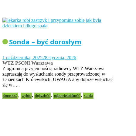
Sonda – być dorosłym
1 października, 2025
28 stycznia, 2026
WTZ PSONI Warszawa
Z ogromną przyjemnością radiowcy WTZ Warszawa
zapraszają do wysłuchania sondy przeprowadzonej w
Łazienkach Królewskich. UWAGA aby dobrze wsłuchać
się w…..
,
,
,
,
dorosłość
wybór
dojrzałość
odpowiedzialność
sonda