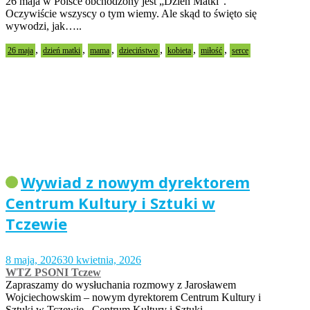
26 maja w Polsce obchodzony jest „Dzień Matki”.
Oczywiście wszyscy o tym wiemy. Ale skąd to święto się
wywodzi, jak…..
,
,
,
,
,
,
26 maja
dzień matki
mama
dzieciństwo
kobieta
miłość
serce
Wywiad z nowym dyrektorem
Centrum Kultury i Sztuki w
Tczewie
8 maja, 2026
30 kwietnia, 2026
WTZ PSONI Tczew
Zapraszamy do wysłuchania rozmowy z Jarosławem
Wojciechowskim – nowym dyrektorem Centrum Kultury i
Sztuki w Tczewie. Centrum Kultury i Sztuki…..