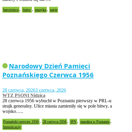
,
,
,
harcerstwo
śpiew
muzyka
pasja
Narodowy Dzień Pamięci
Poznańskiego Czerwca 1956
28 czerwca, 2026
3 czerwca, 2026
WTZ PSONI Nidzica
28 czerwca 1956 wybuchł w Poznaniu pierwszy w PRL-u
strajk generalny. Ulice miasta zamieniły się w pole bitwy, a
wojsko…..
,
,
,
,
Poznański czerwiec 1956
28 czerwca 1956
IPN
masakra w Poznaniu
historia uczy