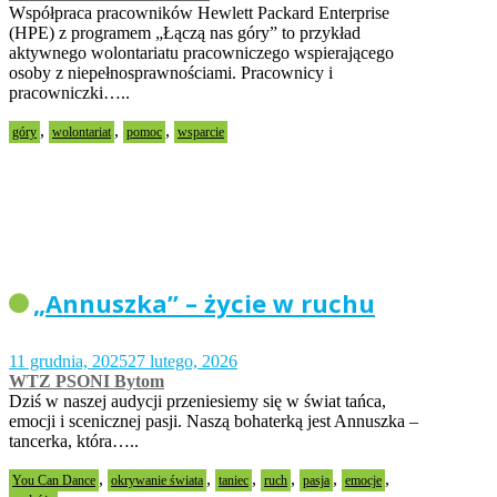
Współpraca pracowników Hewlett Packard Enterprise
(HPE) z programem „Łączą nas góry” to przykład
aktywnego wolontariatu pracowniczego wspierającego
osoby z niepełnosprawnościami. Pracownicy i
pracowniczki…..
,
,
,
góry
wolontariat
pomoc
wsparcie
„Annuszka” – życie w ruchu
11 grudnia, 2025
27 lutego, 2026
WTZ PSONI Bytom
Dziś w naszej audycji przeniesiemy się w świat tańca,
emocji i scenicznej pasji. Naszą bohaterką jest Annuszka –
tancerka, która…..
,
,
,
,
,
,
You Can Dance
okrywanie świata
taniec
ruch
pasja
emocje