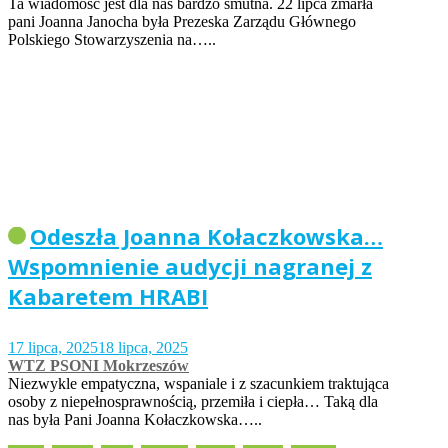
Ta wiadomość jest dla nas bardzo smutna. 22 lipca zmarła
pani Joanna Janocha była Prezeska Zarządu Głównego
Polskiego Stowarzyszenia na…..
Odeszła Joanna Kołaczkowska…
Wspomnienie audycji nagranej z
Kabaretem HRABI
17 lipca, 2025
18 lipca, 2025
WTZ PSONI Mokrzeszów
Niezwykle empatyczna, wspaniale i z szacunkiem traktująca
osoby z niepełnosprawnością, przemiła i ciepła… Taką dla
nas była Pani Joanna Kołaczkowska…..