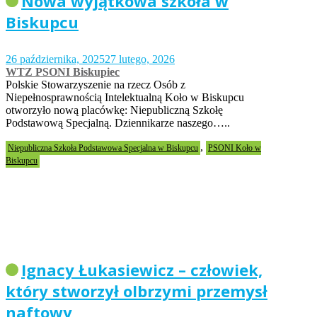
Nowa wyjątkowa szkoła w
Biskupcu
26 października, 2025
27 lutego, 2026
WTZ PSONI Biskupiec
Polskie Stowarzyszenie na rzecz Osób z
Niepełnosprawnością Intelektualną Koło w Biskupcu
otworzyło nową placówkę: Niepubliczną Szkołę
Podstawową Specjalną. Dziennikarze naszego…..
,
Niepubliczna Szkoła Podstawowa Specjalna w Biskupcu
PSONI Koło w
Biskupcu
Ignacy Łukasiewicz – człowiek,
który stworzył olbrzymi przemysł
naftowy