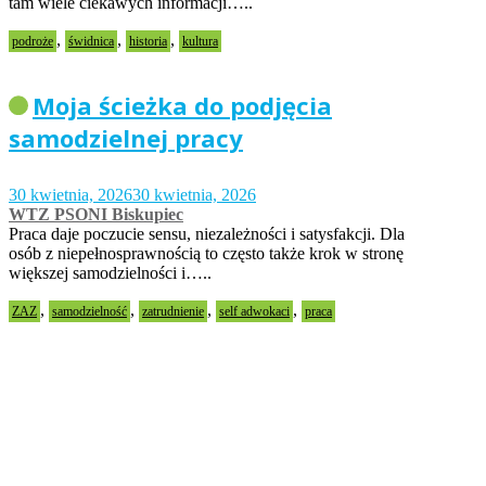
tam wiele ciekawych informacji…..
,
,
,
podroże
świdnica
historia
kultura
Moja ścieżka do podjęcia
samodzielnej pracy
30 kwietnia, 2026
30 kwietnia, 2026
WTZ PSONI Biskupiec
Praca daje poczucie sensu, niezależności i satysfakcji. Dla
osób z niepełnosprawnością to często także krok w stronę
większej samodzielności i…..
,
,
,
,
ZAZ
samodzielność
zatrudnienie
self adwokaci
praca