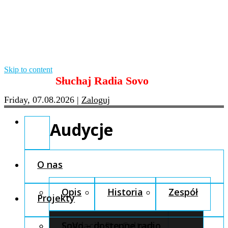
Skip to content
Słuchaj Radia Sovo
Friday, 07.08.2026
|
Zaloguj
Audycje
O nas
Opis
Historia
Zespół
Projekty
Fundacja Pro Cultura
SoVo – dostępne radio