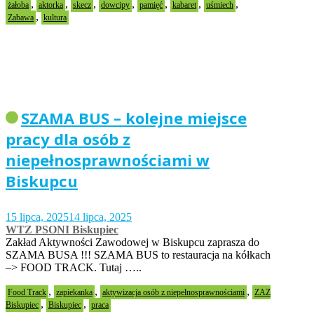
,
,
,
,
,
,
,
żałoba
aktorka
skecz
dowcipy
pamięć
kabaret
uśmiech
,
Zabawa
kultura
SZAMA BUS – kolejne miejsce
pracy dla osób z
niepełnosprawnościami w
Biskupcu
15 lipca, 2025
14 lipca, 2025
WTZ PSONI Biskupiec
Zakład Aktywności Zawodowej w Biskupcu zaprasza do
SZAMA BUSA !!! SZAMA BUS to restauracja na kółkach
–> FOOD TRACK. Tutaj …..
,
,
,
Food Track
zapiekanka
aktywizacja osób z niepełnosprawnościami
ZAZ
,
,
Biskupiec
Biskupiec
praca