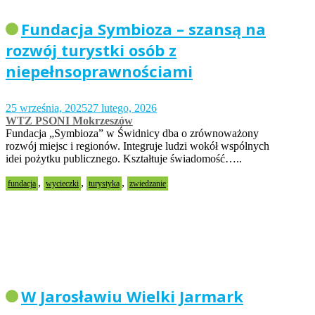
Fundacja Symbioza – szansą na
rozwój turystki osób z
niepełnsoprawnościami
25 września, 2025
27 lutego, 2026
WTZ PSONI Mokrzeszów
Fundacja „Symbioza” w Świdnicy dba o zrównoważony
rozwój miejsc i regionów. Integruje ludzi wokół wspólnych
idei pożytku publicznego. Kształtuje świadomość…..
,
,
,
fundacja
wycieczki
turystyka
zwiedzanie
W Jarosławiu Wielki Jarmark