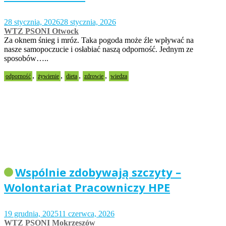
28 stycznia, 2026
28 stycznia, 2026
WTZ PSONI Otwock
Za oknem śnieg i mróz. Taka pogoda może źle wpływać na
nasze samopoczucie i osłabiać naszą odporność. Jednym ze
sposobów…..
,
,
,
,
odporność
żywienie
dieta
zdrowie
wiedza
Wspólnie zdobywają szczyty –
Wolontariat Pracowniczy HPE
19 grudnia, 2025
11 czerwca, 2026
WTZ PSONI Mokrzeszów