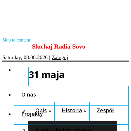
Skip to content
Słuchaj Radia Sovo
Saturday, 08.08.2026
|
Zaloguj
31 maja
O nas
Opis
Historia
Zespół
Projekty
Fundacja Pro Cultura
SoVo – dostępne radio