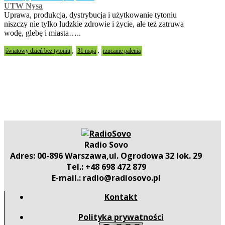
UTW Nysa
Uprawa, produkcja, dystrybucja i użytkowanie tytoniu
niszczy nie tylko ludzkie zdrowie i życie, ale też zatruwa
wodę, glebę i miasta…..
,
,
światowy dzień bez tytoniu
31 maja
rzucanie palenia
Radio Sovo
Adres: 00-896 Warszawa,ul. Ogrodowa 32 lok. 29
Tel.: +48 698 472 879
E-mail.: radio@radiosovo.pl
Kontakt
Polityka prywatności