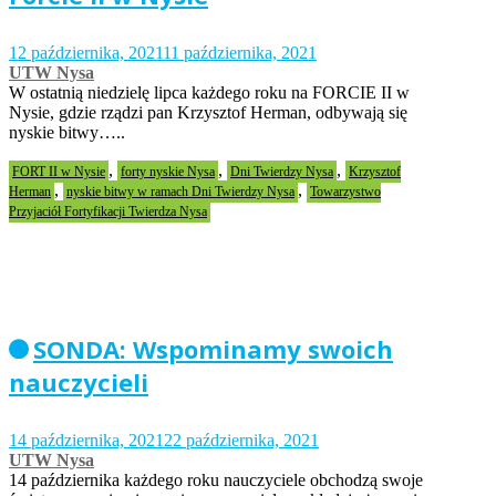
12 października, 2021
11 października, 2021
UTW Nysa
W ostatnią niedzielę lipca każdego roku na FORCIE II w
Nysie, gdzie rządzi pan Krzysztof Herman, odbywają się
nyskie bitwy…..
,
,
,
FORT II w Nysie
forty nyskie Nysa
Dni Twierdzy Nysa
Krzysztof
,
,
Herman
nyskie bitwy w ramach Dni Twierdzy Nysa
Towarzystwo
Przyjaciół Fortyfikacji Twierdza Nysa
SONDA: Wspominamy swoich
nauczycieli
14 października, 2021
22 października, 2021
UTW Nysa
14 października każdego roku nauczyciele obchodzą swoje