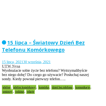
15 lipca – Światowy Dzień Bez
Telefonu Komórkowego
15 lipca, 2021
30 września, 2021
UTW Nysa
Wyobrażacie sobie życie bez telefonu? Wytrzymalibyście
bez niego dobę? Do czego go używacie? Posłuchaj naszej
sondy. Kiedy powstał pierwszy telefon…..
,
,
,
,
,
telefon
telefon komórkowy
komórka
dzień bez telefonu
komunikacja
,
,
seniorzy
rodzina
relacje