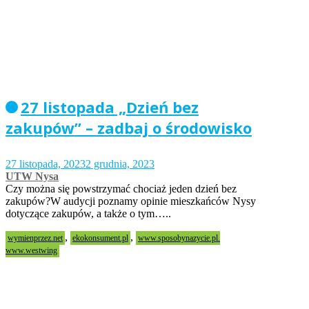
27 listopada „Dzień bez
zakupów” – zadbaj o środowisko
27 listopada, 2023
2 grudnia, 2023
UTW Nysa
Czy można się powstrzymać chociaż jeden dzień bez
zakupów?W audycji poznamy opinie mieszkańców Nysy
dotyczące zakupów, a także o tym…..
,
,
wymienprzez.net
ekokonsument.pl
www.sposobynazycie.pl.
www.westwing