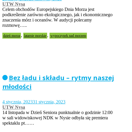
UTW Nysa
Celem obchodów Europejskiego Dnia Morza jest
podkreślenie zarówno ekologicznego, jak i ekonomicznego
znaczenia mórz i oceanów. W audycji polecamy
rozmowę…..
,
,
dzień morza
latarnie morskie
wypoczynek nad morzem
Bez ładu i składu – rytmy naszej
młodości
4 stycznia, 2023
31 stycznia, 2023
UTW Nysa
14 listopada w Dzień Seniora punktualnie o godzinie 12:00
w sali widowiskowej NDK w Nysie odbyła się premiera
spektaklu pt……