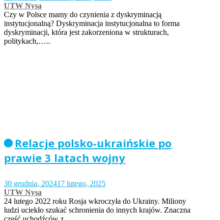
UTW Nysa
Czy w Polsce mamy do czynienia z dyskryminacją
instytucjonalną? Dyskryminacja instytucjonalna to forma
dyskryminacji, która jest zakorzeniona w strukturach,
politykach,…..
Relacje polsko-ukraińskie po
prawie 3 latach wojny
30 grudnia, 2024
17 lutego, 2025
UTW Nysa
24 lutego 2022 roku Rosja wkroczyła do Ukrainy. Miliony
ludzi uciekło szukać schronienia do innych krajów. Znaczna
część uchodźców z…..