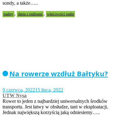
sondy, a także…..
,
,
maliny
dania z malinami
właściwości malin
Na rowerze wzdłuż Bałtyku?
9 czerwca, 2022
15 lipca, 2022
UTW Nysa
Rower to jeden z najbardziej uniwersalnych środków
transportu. Jest łatwy w obsłudze, tani w eksploatacji.
Jednak największą korzyścią jaką odniesiemy…..