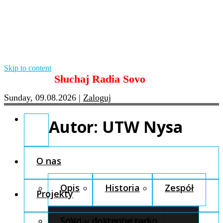
Skip to content
Słuchaj Radia Sovo
Sunday, 09.08.2026
|
Zaloguj
Autor:
UTW Nysa
O nas
Opis
Historia
Zespół
Projekty
Fundacja Pro Cultura
SoVo – dostępne radio