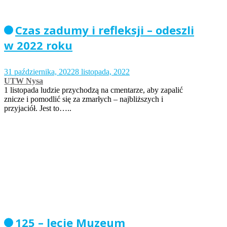
Czas zadumy i refleksji – odeszli
w 2022 roku
31 października, 2022
8 listopada, 2022
UTW Nysa
1 listopada ludzie przychodzą na cmentarze, aby zapalić
znicze i pomodlić się za zmarłych – najbliższych i
przyjaciół. Jest to…..
125 – lecie Muzeum