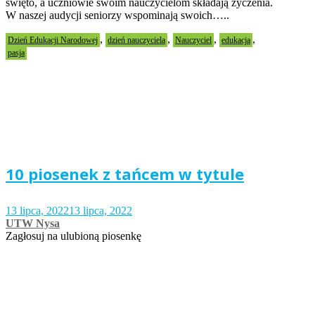
święto, a uczniowie swoim nauczycielom składają życzenia.
W naszej audycji seniorzy wspominają swoich…..
,
,
,
,
Dzień Edukacji Narodowej
dzień nauczyciela
Nauczyciel
edukacja
pasja
10 piosenek z tańcem w tytule
13 lipca, 2022
13 lipca, 2022
UTW Nysa
Zagłosuj na ulubioną piosenkę