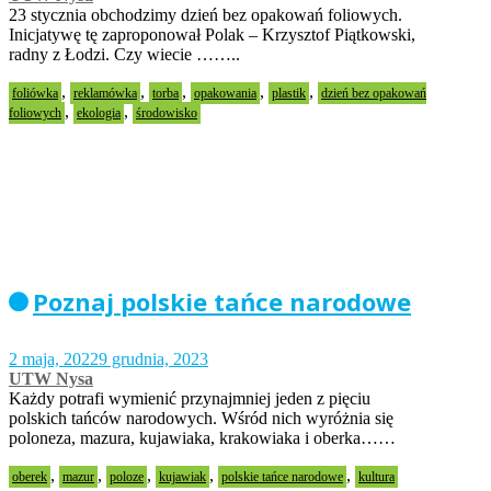
23 stycznia obchodzimy dzień bez opakowań foliowych.
Inicjatywę tę zaproponował Polak – Krzysztof Piątkowski,
radny z Łodzi. Czy wiecie ……..
,
,
,
,
,
foliówka
reklamówka
torba
opakowania
plastik
dzień bez opakowań
,
,
foliowych
ekologia
środowisko
Poznaj polskie tańce narodowe
2 maja, 2022
9 grudnia, 2023
UTW Nysa
Każdy potrafi wymienić przynajmniej jeden z pięciu
polskich tańców narodowych. Wśród nich wyróżnia się
poloneza, mazura, kujawiaka, krakowiaka i oberka……
,
,
,
,
,
oberek
mazur
poloze
kujawiak
polskie tańce narodowe
kultura