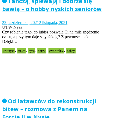
Tańczą, śpiewają i dobrze się
bawią – o hobby nyskich seniorów
23 października, 2021
2 listopada, 2021
UTW Nysa
Czy robienie tego, co lubisz pozwala Ci na miłe spędzenie
czasu, a przy tym daje satysfakcję? Z pewnością tak.
Dzięki…..
,
,
,
,
,
utw nysa
taniec
nysa
śpiew
czas wolny
hobby
Od latawców do rekonstrukcji
bitew – rozmowa z Panem na
Forcie II w Nysie