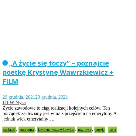
„A życie się toczy” – poznajcie
poetkę Krystynę Wawrzkiewicz +
FILM
29 grudnia, 2021
23 grudnia, 2021
UTW Nysa
Życie zawodowe to ciąg realizacji kolejnych celów. Ten
porządek zachwiany jest wraz z przejściem na emeryturę. A
jednak wiek emerytalny…..
,
,
,
,
,
spektakl
emerytura
krystyna wawrzykiewicz
utw nysa
poezja
pasja