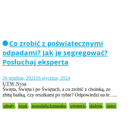
Co zrobić z poświątecznymi
odpadami? Jak je segregować?
Posłuchaj eksperta
26 grudnia, 2021
16 stycznia, 2024
UTW Nysa
Święta, Święta i po Świętach, a co zrobić z choinką, ze
zbitą bańką, czy resztkami po rybie? Odpowiedzi na te…..
,
,
,
,
,
odpady
pszok
gospodarka komunalna
segragacja
ekologia
śmieci