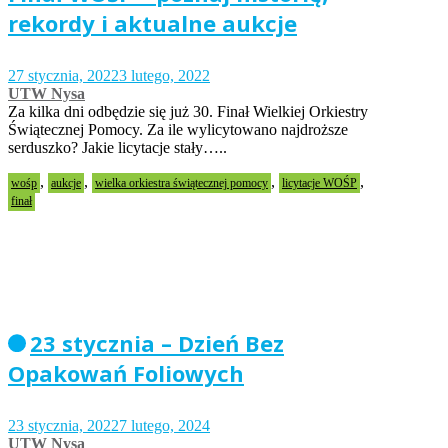
rekordy i aktualne aukcje
27 stycznia, 2022
3 lutego, 2022
UTW Nysa
Za kilka dni odbędzie się już 30. Finał Wielkiej Orkiestry
Świątecznej Pomocy. Za ile wylicytowano najdroższe
serduszko? Jakie licytacje stały…..
,
,
,
,
wośp
aukcje
wielka orkiestra świątecznej pomocy
licytacje WOŚP
finał
23 stycznia – Dzień Bez
Opakowań Foliowych
23 stycznia, 2022
7 lutego, 2024
UTW Nysa