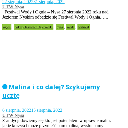
22 sierpnia, 2022
31 sierpnia, 2022
UTW Nysa
Festiwal Wody i Ognia – Nysa 27 sierpnia 2022 roku nad
Jeziorem Nyskim odbędzie się Festiwal Wody i Ognia,…..
,
,
,
,
ogień
pokazy laserowe. fajerwerki
nysa
woda
festiwal
Malina i co dalej? Szykujemy
ucztę
6 sierpnia, 2022
15 sierpnia, 2022
UTW Nysa
Z audycji dowiemy się kto jest potentatem w uprawie malin,
jakie korzyści może przynieść nam malina, wysłuchamy