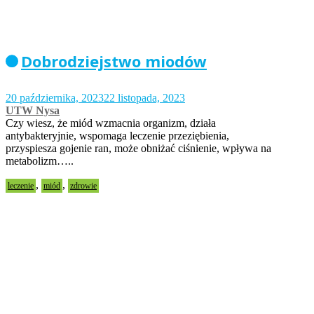
Dobrodziejstwo miodów
20 października, 2023
22 listopada, 2023
UTW Nysa
Czy wiesz, że miód wzmacnia organizm, działa
antybakteryjnie, wspomaga leczenie przeziębienia,
przyspiesza gojenie ran, może obniżać ciśnienie, wpływa na
metabolizm…..
,
,
leczenie
miód
zdrowie