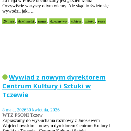
26 maja w Polsce obchodzony jest „Dzień Matki”.
Oczywiście wszyscy o tym wiemy. Ale skąd to święto się
wywodzi, jak…..
,
,
,
,
,
,
26 maja
dzień matki
mama
dzieciństwo
kobieta
miłość
serce
Wywiad z nowym dyrektorem
Centrum Kultury i Sztuki w
Tczewie
8 maja, 2026
30 kwietnia, 2026
WTZ PSONI Tczew
Zapraszamy do wysłuchania rozmowy z Jarosławem
Wojciechowskim – nowym dyrektorem Centrum Kultury i
Sztuki w Tczewie. Centrum Kultury i Sztuki…..