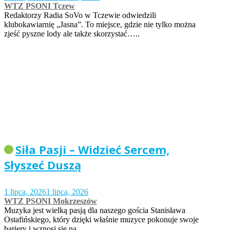
WTZ PSONI Tczew
Redaktorzy Radia SoVo w Tczewie odwiedzili
klubokawiarnię „Jasna”. To miejsce, gdzie nie tylko można
zjeść pyszne lody ale także skorzystać…..
Siła Pasji – Widzieć Sercem,
Słyszeć Duszą
1 lipca, 2026
1 lipca, 2026
WTZ PSONI Mokrzeszów
Muzyka jest wielką pasją dla naszego gościa Stanisława
Ostafińskiego, który dzięki właśnie muzyce pokonuje swoje
bariery i wznosi się na…..