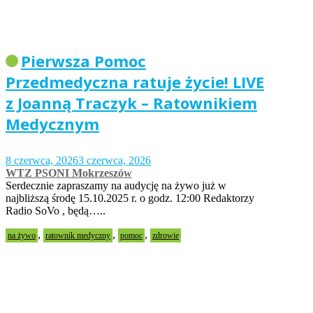
Pierwsza Pomoc
Przedmedyczna ratuje życie! LIVE
z Joanną Traczyk – Ratownikiem
Medycznym
8 czerwca, 2026
3 czerwca, 2026
WTZ PSONI Mokrzeszów
Serdecznie zapraszamy na audycję na żywo już w
najbliższą środę 15.10.2025 r. o godz. 12:00 Redaktorzy
Radio SoVo , będą…..
,
,
,
na żywo
ratownik medyczny
pomoc
zdrowie