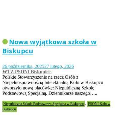
Nowa wyjątkowa szkoła w
Biskupcu
26 października, 2025
27 lutego, 2026
WTZ PSONI Biskupiec
Polskie Stowarzyszenie na rzecz Osób z
Niepełnosprawnością Intelektualną Koło w Biskupcu
otworzyło nową placówkę: Niepubliczną Szkołę
Podstawową Specjalną. Dziennikarze naszego…..
,
Niepubliczna Szkoła Podstawowa Specjalna w Biskupcu
PSONI Koło w
Biskupcu