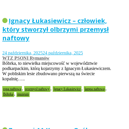
Ignacy Łukasiewicz – człowiek,
który stworzył olbrzymi przemysł
naftowy
24 października, 2025
24 października, 2025
WTZ PSONI Rymanów
Bóbrka, to niewielka miejscowość w województwie
podkarpackim, którą kojarzymy z Ignacym Łukasiewiczem.
W pobliskim lesie zbudowano pierwszą na świecie
kopalnię…..
,
,
,
,
ropa naftowa
przemysł naftowy
Ignacy Łukasiewicz
lampa naftowa
,
Bóbrka
muzeum