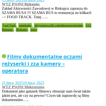
WTZ PSONI Biskupiec
Zakład Aktywności Zawodowej w Biskupcu zaprasza do
SZAMA BUSA !!! SZAMA BUS to restauracja na kółkach
–> FOOD TRACK. Tutaj …..
,
,
,
Food Track
zapiekanka
aktywizacja osób z niepełnosprawnościami
ZAZ
,
,
Biskupiec
Biskupiec
praca
Filmy dokumentalne oczami
reżyserki i zza kamery –
operatora
11 lipca, 2025
10 lipca, 2025
WTZ PSONI Mokrzeszów
Dokument jako gatunek filmowy obrazuje nam świat takim
jakim jest, ale czy na pewno? Czym tak naprawdę są filmy
dokumentalne…..