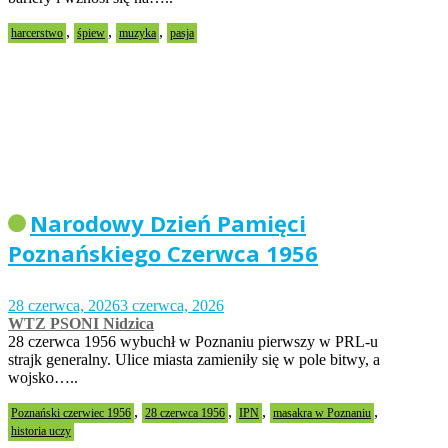
,
,
,
harcerstwo
śpiew
muzyka
pasja
Narodowy Dzień Pamięci
Poznańskiego Czerwca 1956
28 czerwca, 2026
3 czerwca, 2026
WTZ PSONI Nidzica
28 czerwca 1956 wybuchł w Poznaniu pierwszy w PRL-u
strajk generalny. Ulice miasta zamieniły się w pole bitwy, a
wojsko…..
,
,
,
,
Poznański czerwiec 1956
28 czerwca 1956
IPN
masakra w Poznaniu
historia uczy