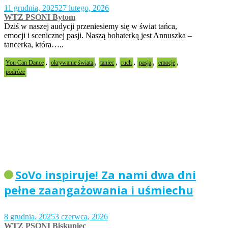
11 grudnia, 2025
27 lutego, 2026
WTZ PSONI Bytom
Dziś w naszej audycji przeniesiemy się w świat tańca,
emocji i scenicznej pasji. Naszą bohaterką jest Annuszka –
tancerka, która…..
,
,
,
,
,
,
You Can Dance
okrywanie świata
taniec
ruch
pasja
emocje
podróże
SoVo inspiruje! Za nami dwa dni
pełne zaangażowania i uśmiechu
8 grudnia, 2025
3 czerwca, 2026
WTZ PSONI Biskupiec