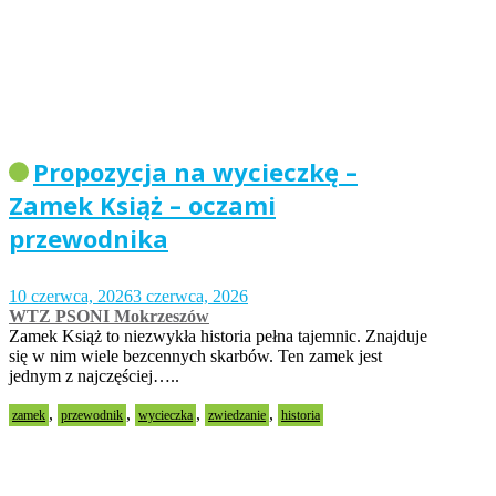
Propozycja na wycieczkę –
Zamek Książ – oczami
przewodnika
10 czerwca, 2026
3 czerwca, 2026
WTZ PSONI Mokrzeszów
Zamek Książ to niezwykła historia pełna tajemnic. Znajduje
się w nim wiele bezcennych skarbów. Ten zamek jest
jednym z najczęściej…..
,
,
,
,
zamek
przewodnik
wycieczka
zwiedzanie
historia