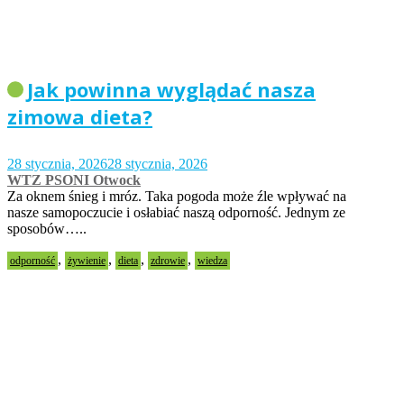
Jak powinna wyglądać nasza
zimowa dieta?
28 stycznia, 2026
28 stycznia, 2026
WTZ PSONI Otwock
Za oknem śnieg i mróz. Taka pogoda może źle wpływać na
nasze samopoczucie i osłabiać naszą odporność. Jednym ze
sposobów…..
,
,
,
,
odporność
żywienie
dieta
zdrowie
wiedza