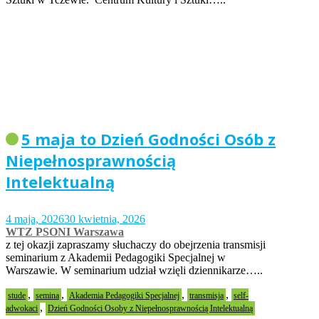
5 maja to Dzień Godności Osób z
Niepełnosprawnością
Intelektualną
4 maja, 2026
30 kwietnia, 2026
WTZ PSONI Warszawa
z tej okazji zapraszamy słuchaczy do obejrzenia transmisji
seminarium z Akademii Pedagogiki Specjalnej w
Warszawie. W seminarium udział wzięli dziennikarze…..
,
,
,
,
stude
semina
Akademia Pedagogiki Specjalnej
transmisja
self-
,
adwokaci
Dzień Godności Osoby z Niepełnosprawnością Intelektualną