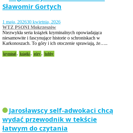
Sławomir Gortych
1 maja, 2026
30 kwietnia, 2026
WTZ PSONI Mokrzeszów
Niezwykła seria książek kryminalnych opowiadająca
niesamowite i fascynujące historie o schroniskach w
Karkonoszach. To góry i ich otoczenie sprawiają, że…..
,
,
,
kryminał
książki
góry
hobby
Jarosławscy self-adwokaci chcą
wydać przewodnik w tekście
łatwym do czytania