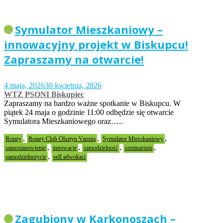
Symulator Mieszkaniowy –
innowacyjny projekt w Biskupcu!
Zapraszamy na otwarcie!
4 maja, 2026
30 kwietnia, 2026
WTZ PSONI Biskupiec
Zapraszamy na bardzo ważne spotkanie w Biskupcu. W
piątek 24 maja o godzinie 11:00 odbędzie się otwarcie
Symulatora Mieszkaniowego oraz…..
,
,
,
Rotary
Rotary Club Olsztyn Varmia
Symulator Mieszkaniowy
,
,
,
,
samostanowienie
innowacje
samodzielność
seminarium
,
samodzielneżycie
self adwokaci
Zagubiony w Karkonoszach –