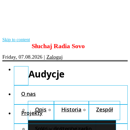
Skip to content
Słuchaj Radia Sovo
Friday, 07.08.2026
|
Zaloguj
Audycje
O nas
Opis
Historia
Zespół
Projekty
Fundacja Pro Cultura
SoVo – dostępne radio