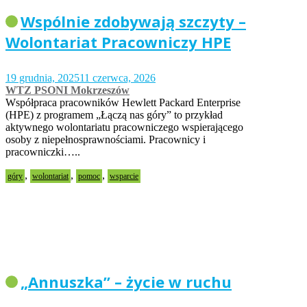
Wspólnie zdobywają szczyty –
Wolontariat Pracowniczy HPE
19 grudnia, 2025
11 czerwca, 2026
WTZ PSONI Mokrzeszów
Współpraca pracowników Hewlett Packard Enterprise
(HPE) z programem „Łączą nas góry” to przykład
aktywnego wolontariatu pracowniczego wspierającego
osoby z niepełnosprawnościami. Pracownicy i
pracowniczki…..
,
,
,
góry
wolontariat
pomoc
wsparcie
„Annuszka” – życie w ruchu