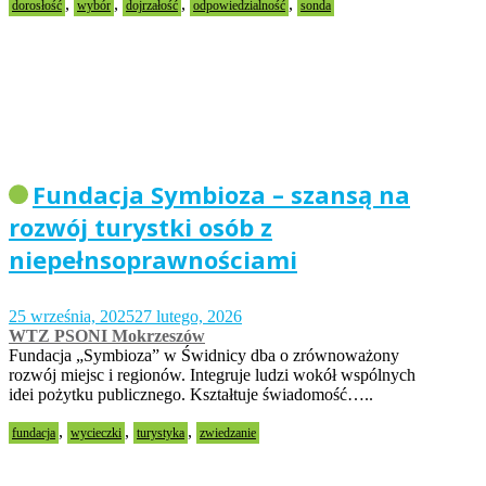
,
,
,
,
dorosłość
wybór
dojrzałość
odpowiedzialność
sonda
Fundacja Symbioza – szansą na
rozwój turystki osób z
niepełnsoprawnościami
25 września, 2025
27 lutego, 2026
WTZ PSONI Mokrzeszów
Fundacja „Symbioza” w Świdnicy dba o zrównoważony
rozwój miejsc i regionów. Integruje ludzi wokół wspólnych
idei pożytku publicznego. Kształtuje świadomość…..
,
,
,
fundacja
wycieczki
turystyka
zwiedzanie