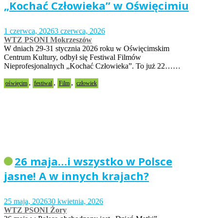
„Kochać Człowieka” w Oświęcimiu
1 czerwca, 2026
3 czerwca, 2026
WTZ PSONI Mokrzeszów
W dniach 29-31 stycznia 2026 roku w Oświęcimskim
Centrum Kultury, odbył się Festiwal Filmów
Nieprofesjonalnych „Kochać Człowieka”. To już 22……
,
,
,
oświęcim
festiwal
Film
człowiek
26 maja…i wszystko w Polsce
jasne! A w innych krajach?
25 maja, 2026
30 kwietnia, 2026
WTZ PSONI Żory