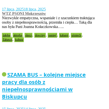
17 lipca, 2025
18 lipca, 2025
WTZ PSONI Mokrzeszów
Niezwykle empatyczna, wspaniale i z szacunkiem traktująca
osoby z niepełnosprawnością, przemiła i ciepła… Taką dla
nas była Pani Joanna Kołaczkowska…..
,
,
,
,
,
,
,
żałoba
aktorka
skecz
dowcipy
pamięć
kabaret
uśmiech
,
Zabawa
kultura
SZAMA BUS – kolejne miejsce
pracy dla osób z
niepełnosprawnościami w
Biskupcu
15 lipca, 2025
14 lipca, 2025