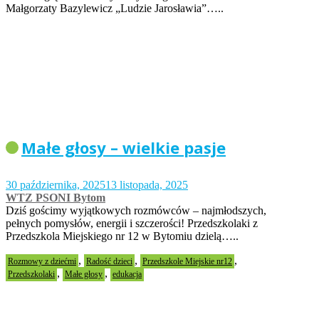
Małgorzaty Bazylewicz „Ludzie Jarosławia”…..
Małe głosy – wielkie pasje
30 października, 2025
13 listopada, 2025
WTZ PSONI Bytom
Dziś gościmy wyjątkowych rozmówców – najmłodszych,
pełnych pomysłów, energii i szczerości! Przedszkolaki z
Przedszkola Miejskiego nr 12 w Bytomiu dzielą…..
,
,
,
Rozmowy z dziećmi
Radość dzieci
Przedszkole Miejskie nr12
,
,
Przedszkolaki
Małe głosy
edukacja