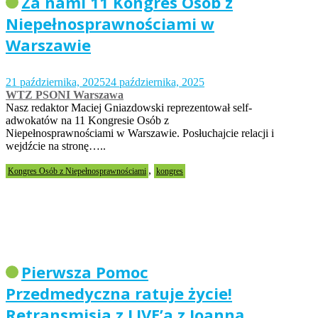
Za nami 11 Kongres Osób z
Niepełnosprawnościami w
Warszawie
21 października, 2025
24 października, 2025
WTZ PSONI Warszawa
Nasz redaktor Maciej Gniazdowski reprezentował self-
adwokatów na 11 Kongresie Osób z
Niepełnosprawnościami w Warszawie. Posłuchajcie relacji i
wejdźcie na stronę…..
,
Kongres Osób z Niepełnosprawnościami
kongres
Pierwsza Pomoc
Przedmedyczna ratuje życie!
Retransmisja z LIVE’a z Joanną