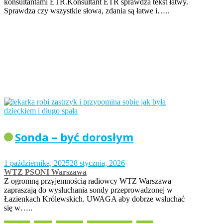
konsultantami ETR.Konsultant ETR sprawdza tekst łatwy.
Sprawdza czy wszystkie słowa, zdania są łatwe i…..
Sonda – być dorosłym
1 października, 2025
28 stycznia, 2026
WTZ PSONI Warszawa
Z ogromną przyjemnością radiowcy WTZ Warszawa
zapraszają do wysłuchania sondy przeprowadzonej w
Łazienkach Królewskich. UWAGA aby dobrze wsłuchać
się w…..