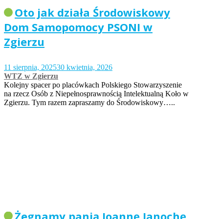
Oto jak działa Środowiskowy
Dom Samopomocy PSONI w
Zgierzu
11 sierpnia, 2025
30 kwietnia, 2026
WTZ w Zgierzu
Kolejny spacer po placówkach Polskiego Stowarzyszenie
na rzecz Osób z Niepełnosprawnością Intelektualną Koło w
Zgierzu. Tym razem zapraszamy do Środowiskowy…..
Żegnamy panią Joannę Janochę