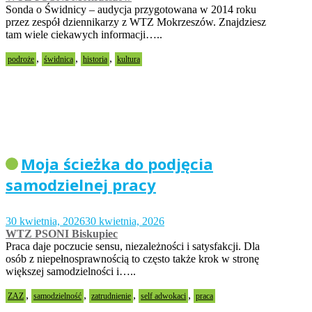
Sonda o Świdnicy – audycja przygotowana w 2014 roku
przez zespół dziennikarzy z WTZ Mokrzeszów. Znajdziesz
tam wiele ciekawych informacji…..
,
,
,
podroże
świdnica
historia
kultura
Moja ścieżka do podjęcia
samodzielnej pracy
30 kwietnia, 2026
30 kwietnia, 2026
WTZ PSONI Biskupiec
Praca daje poczucie sensu, niezależności i satysfakcji. Dla
osób z niepełnosprawnością to często także krok w stronę
większej samodzielności i…..
,
,
,
,
ZAZ
samodzielność
zatrudnienie
self adwokaci
praca