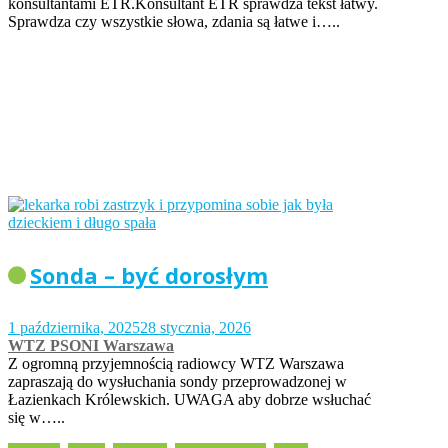
konsultantami ETR.Konsultant ETR sprawdza tekst łatwy.
Sprawdza czy wszystkie słowa, zdania są łatwe i…..
Sonda – być dorosłym
1 października, 2025
28 stycznia, 2026
WTZ PSONI Warszawa
Z ogromną przyjemnością radiowcy WTZ Warszawa
zapraszają do wysłuchania sondy przeprowadzonej w
Łazienkach Królewskich. UWAGA aby dobrze wsłuchać
się w…..