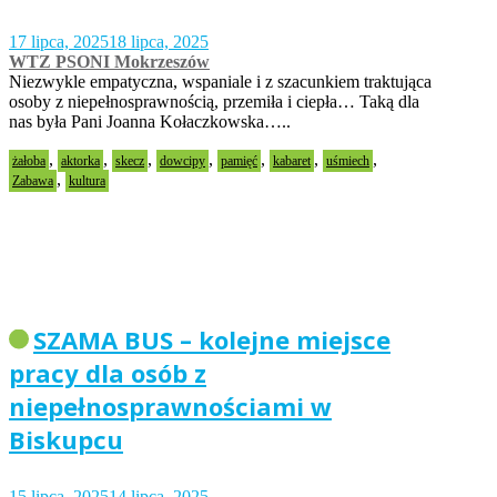
17 lipca, 2025
18 lipca, 2025
WTZ PSONI Mokrzeszów
Niezwykle empatyczna, wspaniale i z szacunkiem traktująca
osoby z niepełnosprawnością, przemiła i ciepła… Taką dla
nas była Pani Joanna Kołaczkowska…..
,
,
,
,
,
,
,
żałoba
aktorka
skecz
dowcipy
pamięć
kabaret
uśmiech
,
Zabawa
kultura
SZAMA BUS – kolejne miejsce
pracy dla osób z
niepełnosprawnościami w
Biskupcu
15 lipca, 2025
14 lipca, 2025