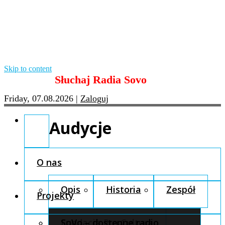
Skip to content
Słuchaj Radia Sovo
Friday, 07.08.2026
|
Zaloguj
Audycje
O nas
Opis
Historia
Zespół
Projekty
Fundacja Pro Cultura
SoVo – dostępne radio