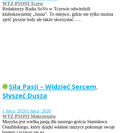
WTZ PSONI Tczew
Redaktorzy Radia SoVo w Tczewie odwiedzili
klubokawiarnię „Jasna”. To miejsce, gdzie nie tylko można
zjeść pyszne lody ale także skorzystać…..
Siła Pasji – Widzieć Sercem,
Słyszeć Duszą
1 lipca, 2026
1 lipca, 2026
WTZ PSONI Mokrzeszów
Muzyka jest wielką pasją dla naszego gościa Stanisława
Ostafińskiego, który dzięki właśnie muzyce pokonuje swoje
bariery i wznosi się na…..