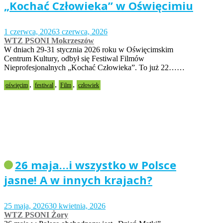
„Kochać Człowieka” w Oświęcimiu
1 czerwca, 2026
3 czerwca, 2026
WTZ PSONI Mokrzeszów
W dniach 29-31 stycznia 2026 roku w Oświęcimskim
Centrum Kultury, odbył się Festiwal Filmów
Nieprofesjonalnych „Kochać Człowieka”. To już 22……
,
,
,
oświęcim
festiwal
Film
człowiek
26 maja…i wszystko w Polsce
jasne! A w innych krajach?
25 maja, 2026
30 kwietnia, 2026
WTZ PSONI Żory