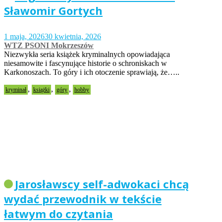
Sławomir Gortych
1 maja, 2026
30 kwietnia, 2026
WTZ PSONI Mokrzeszów
Niezwykła seria książek kryminalnych opowiadająca
niesamowite i fascynujące historie o schroniskach w
Karkonoszach. To góry i ich otoczenie sprawiają, że…..
,
,
,
kryminał
książki
góry
hobby
Jarosławscy self-adwokaci chcą
wydać przewodnik w tekście
łatwym do czytania