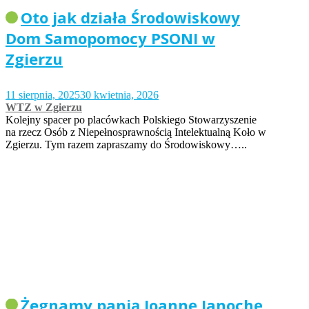
Oto jak działa Środowiskowy
Dom Samopomocy PSONI w
Zgierzu
11 sierpnia, 2025
30 kwietnia, 2026
WTZ w Zgierzu
Kolejny spacer po placówkach Polskiego Stowarzyszenie
na rzecz Osób z Niepełnosprawnością Intelektualną Koło w
Zgierzu. Tym razem zapraszamy do Środowiskowy…..
Żegnamy panią Joannę Janochę