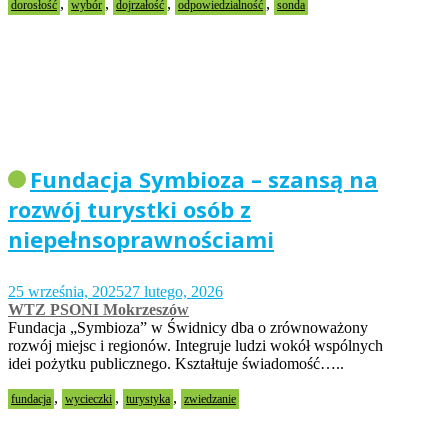
,
,
,
,
dorosłość
wybór
dojrzałość
odpowiedzialność
sonda
Fundacja Symbioza – szansą na
rozwój turystki osób z
niepełnsoprawnościami
25 września, 2025
27 lutego, 2026
WTZ PSONI Mokrzeszów
Fundacja „Symbioza” w Świdnicy dba o zrównoważony
rozwój miejsc i regionów. Integruje ludzi wokół wspólnych
idei pożytku publicznego. Kształtuje świadomość…..
,
,
,
fundacja
wycieczki
turystyka
zwiedzanie