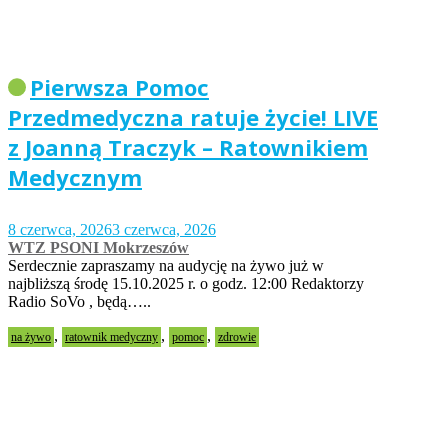
Pierwsza Pomoc
Przedmedyczna ratuje życie! LIVE
z Joanną Traczyk – Ratownikiem
Medycznym
8 czerwca, 2026
3 czerwca, 2026
WTZ PSONI Mokrzeszów
Serdecznie zapraszamy na audycję na żywo już w
najbliższą środę 15.10.2025 r. o godz. 12:00 Redaktorzy
Radio SoVo , będą…..
,
,
,
na żywo
ratownik medyczny
pomoc
zdrowie