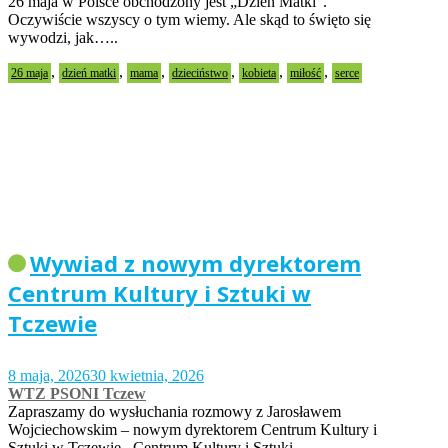
26 maja w Polsce obchodzony jest „Dzień Matki”.
Oczywiście wszyscy o tym wiemy. Ale skąd to święto się
wywodzi, jak…..
,
,
,
,
,
,
26 maja
dzień matki
mama
dzieciństwo
kobieta
miłość
serce
Wywiad z nowym dyrektorem
Centrum Kultury i Sztuki w
Tczewie
8 maja, 2026
30 kwietnia, 2026
WTZ PSONI Tczew
Zapraszamy do wysłuchania rozmowy z Jarosławem
Wojciechowskim – nowym dyrektorem Centrum Kultury i
Sztuki w Tczewie. Centrum Kultury i Sztuki…..