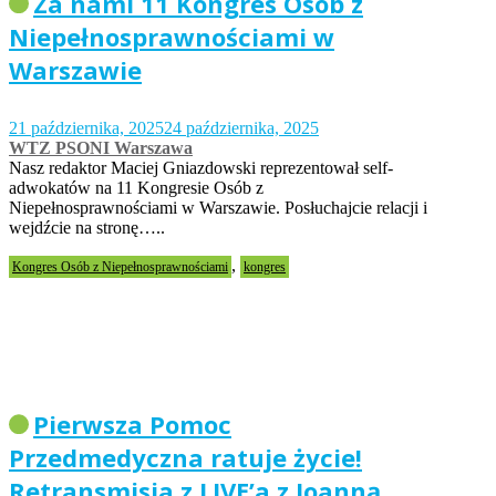
Za nami 11 Kongres Osób z
Niepełnosprawnościami w
Warszawie
21 października, 2025
24 października, 2025
WTZ PSONI Warszawa
Nasz redaktor Maciej Gniazdowski reprezentował self-
adwokatów na 11 Kongresie Osób z
Niepełnosprawnościami w Warszawie. Posłuchajcie relacji i
wejdźcie na stronę…..
,
Kongres Osób z Niepełnosprawnościami
kongres
Pierwsza Pomoc
Przedmedyczna ratuje życie!
Retransmisja z LIVE’a z Joanną