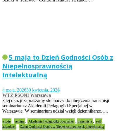
5 maja to Dzień Godności Osób z
Niepełnosprawnością
Intelektualną
4 maja, 2026
30 kwietnia, 2026
WTZ PSONI Warszawa
z tej okazji zapraszamy słuchaczy do obejrzenia transmisji
seminarium z Akademii Pedagogiki Specjalnej w
Warszawie. W seminarium udział wzięli dziennikarze…..
,
,
,
,
stude
semina
Akademia Pedagogiki Specjalnej
transmisja
self-
,
adwokaci
Dzień Godności Osoby z Niepełnosprawnością Intelektualną