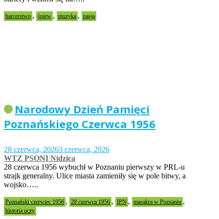
,
,
,
harcerstwo
śpiew
muzyka
pasja
Narodowy Dzień Pamięci
Poznańskiego Czerwca 1956
28 czerwca, 2026
3 czerwca, 2026
WTZ PSONI Nidzica
28 czerwca 1956 wybuchł w Poznaniu pierwszy w PRL-u
strajk generalny. Ulice miasta zamieniły się w pole bitwy, a
wojsko…..
,
,
,
,
Poznański czerwiec 1956
28 czerwca 1956
IPN
masakra w Poznaniu
historia uczy