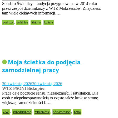
Sonda o Świdnicy – audycja przygotowana w 2014 roku
przez zespół dziennikarzy z WTZ Mokrzeszów. Znajdziesz
tam wiele ciekawych informacji…..
,
,
,
podroże
świdnica
historia
kultura
Moja ścieżka do podjęcia
samodzielnej pracy
30 kwietnia, 2026
30 kwietnia, 2026
WTZ PSONI Biskupiec
Praca daje poczucie sensu, niezależności i satysfakcji. Dla
osób z niepełnosprawnością to często także krok w stronę
większej samodzielności i…..
,
,
,
,
ZAZ
samodzielność
zatrudnienie
self adwokaci
praca