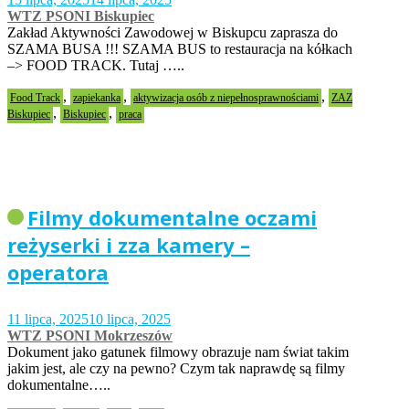
WTZ PSONI Biskupiec
Zakład Aktywności Zawodowej w Biskupcu zaprasza do
SZAMA BUSA !!! SZAMA BUS to restauracja na kółkach
–> FOOD TRACK. Tutaj …..
,
,
,
Food Track
zapiekanka
aktywizacja osób z niepełnosprawnościami
ZAZ
,
,
Biskupiec
Biskupiec
praca
Filmy dokumentalne oczami
reżyserki i zza kamery –
operatora
11 lipca, 2025
10 lipca, 2025
WTZ PSONI Mokrzeszów
Dokument jako gatunek filmowy obrazuje nam świat takim
jakim jest, ale czy na pewno? Czym tak naprawdę są filmy
dokumentalne…..