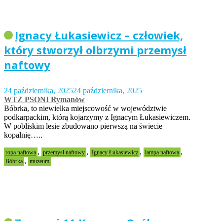
Ignacy Łukasiewicz – człowiek,
który stworzył olbrzymi przemysł
naftowy
24 października, 2025
24 października, 2025
WTZ PSONI Rymanów
Bóbrka, to niewielka miejscowość w województwie
podkarpackim, którą kojarzymy z Ignacym Łukasiewiczem.
W pobliskim lesie zbudowano pierwszą na świecie
kopalnię…..
,
,
,
,
ropa naftowa
przemysł naftowy
Ignacy Łukasiewicz
lampa naftowa
,
Bóbrka
muzeum