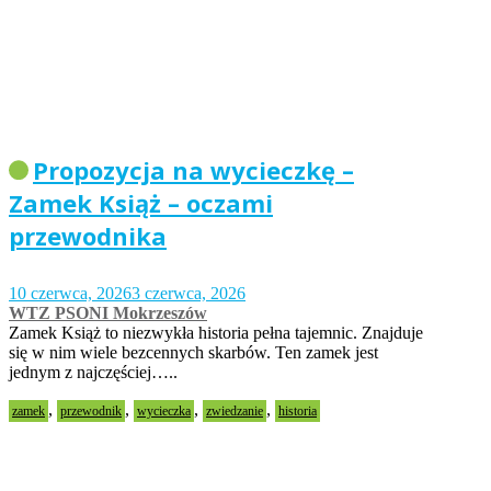
Propozycja na wycieczkę –
Zamek Książ – oczami
przewodnika
10 czerwca, 2026
3 czerwca, 2026
WTZ PSONI Mokrzeszów
Zamek Książ to niezwykła historia pełna tajemnic. Znajduje
się w nim wiele bezcennych skarbów. Ten zamek jest
jednym z najczęściej…..
,
,
,
,
zamek
przewodnik
wycieczka
zwiedzanie
historia