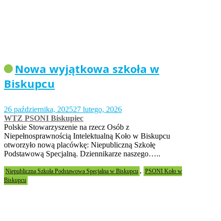
Nowa wyjątkowa szkoła w
Biskupcu
26 października, 2025
27 lutego, 2026
WTZ PSONI Biskupiec
Polskie Stowarzyszenie na rzecz Osób z
Niepełnosprawnością Intelektualną Koło w Biskupcu
otworzyło nową placówkę: Niepubliczną Szkołę
Podstawową Specjalną. Dziennikarze naszego…..
,
Niepubliczna Szkoła Podstawowa Specjalna w Biskupcu
PSONI Koło w
Biskupcu