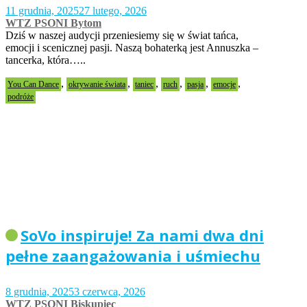
11 grudnia, 2025
27 lutego, 2026
WTZ PSONI Bytom
Dziś w naszej audycji przeniesiemy się w świat tańca,
emocji i scenicznej pasji. Naszą bohaterką jest Annuszka –
tancerka, która…..
,
,
,
,
,
,
You Can Dance
okrywanie świata
taniec
ruch
pasja
emocje
podróże
SoVo inspiruje! Za nami dwa dni
pełne zaangażowania i uśmiechu
8 grudnia, 2025
3 czerwca, 2026
WTZ PSONI Biskupiec