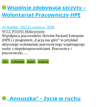
Wspólnie zdobywają szczyty –
Wolontariat Pracowniczy HPE
19 grudnia, 2025
11 czerwca, 2026
WTZ PSONI Mokrzeszów
Współpraca pracowników Hewlett Packard Enterprise
(HPE) z programem „Łączą nas góry” to przykład
aktywnego wolontariatu pracowniczego wspierającego
osoby z niepełnosprawnościami. Pracownicy i
pracowniczki…..
,
,
,
góry
wolontariat
pomoc
wsparcie
„Annuszka” – życie w ruchu