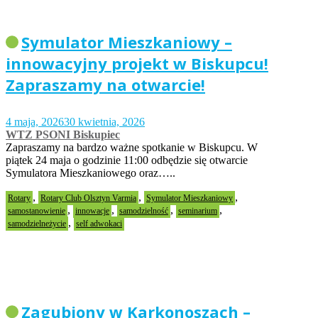
Symulator Mieszkaniowy –
innowacyjny projekt w Biskupcu!
Zapraszamy na otwarcie!
4 maja, 2026
30 kwietnia, 2026
WTZ PSONI Biskupiec
Zapraszamy na bardzo ważne spotkanie w Biskupcu. W
piątek 24 maja o godzinie 11:00 odbędzie się otwarcie
Symulatora Mieszkaniowego oraz…..
,
,
,
Rotary
Rotary Club Olsztyn Varmia
Symulator Mieszkaniowy
,
,
,
,
samostanowienie
innowacje
samodzielność
seminarium
,
samodzielneżycie
self adwokaci
Zagubiony w Karkonoszach –