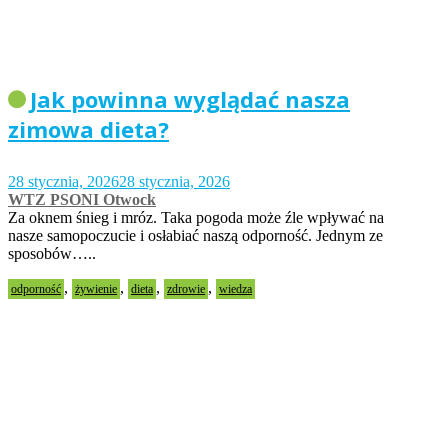
Jak powinna wyglądać nasza
zimowa dieta?
28 stycznia, 2026
28 stycznia, 2026
WTZ PSONI Otwock
Za oknem śnieg i mróz. Taka pogoda może źle wpływać na
nasze samopoczucie i osłabiać naszą odporność. Jednym ze
sposobów…..
,
,
,
,
odporność
żywienie
dieta
zdrowie
wiedza