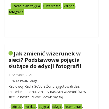
,
,
,
Czarno-białe zdjęcia
UTW Krosno
Zdjęcia
fotografia
Jak zmienić wizerunek w
sieci? Podstawowe pojęcia
służące do edycji fotografii
22 marca, 2021
WTZ PSONI Żory
Radiowcy Radia SoVo z Żor przygotowali dziś
materiał na temat zmiany naszych wizerunków w
sieci. Z naszej audycji dowiemy się…..
,
,
,
,
,
zdjęcie
korekta
Zdjęcia
Edycja
Fotomontaż