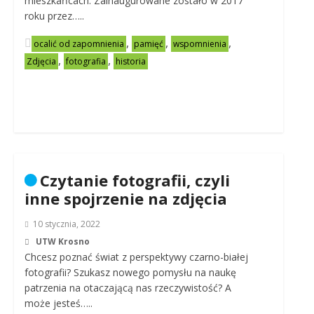
mieszkańcach. Zainaugurowane zostało w 2017
roku przez…..
,
,
,
ocalić od zapomnienia
pamięć
wspomnienia
,
,
Zdjęcia
fotografia
historia
Czytanie fotografii, czyli
inne spojrzenie na zdjęcia
10 stycznia, 2022
UTW Krosno
Chcesz poznać świat z perspektywy czarno-białej
fotografii? Szukasz nowego pomysłu na naukę
patrzenia na otaczającą nas rzeczywistość? A
może jesteś…..