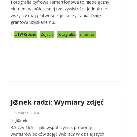
Fotografia cyfrowa i smartfonowa to nieodłączny
element współczesnej rzeczywistości. Jednak nie
wszyscy mają łatwość z jej korzystania. Dzięki
grantowi uzyskanemu…..
,
,
,
UTW Krosno
Zdjęcia
fotografia
smartfon
J@nek radzi: Wymiary zdjęć
6 marca, 2024
J@nek
4:3 czy 16:9 – jaki współczynnik proporcji
wymiarów boków zdjęć wybrać? W dzisiejszych