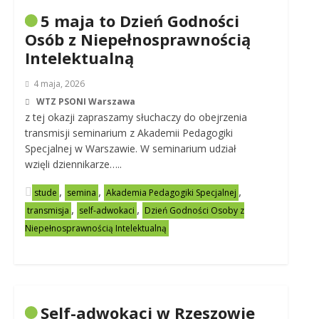
5 maja to Dzień Godności
Osób z Niepełnosprawnością
Intelektualną
4 maja, 2026
WTZ PSONI Warszawa
z tej okazji zapraszamy słuchaczy do obejrzenia
transmisji seminarium z Akademii Pedagogiki
Specjalnej w Warszawie. W seminarium udział
wzięli dziennikarze…..
,
,
,
stude
semina
Akademia Pedagogiki Specjalnej
,
,
transmisja
self-adwokaci
Dzień Godności Osoby z
Niepełnosprawnością Intelektualną
Self-adwokaci w Rzeszowie