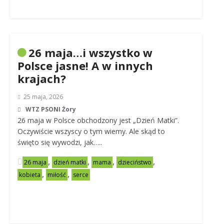
26 maja…i wszystko w
Polsce jasne! A w innych
krajach?
25 maja, 2026
WTZ PSONI Żory
26 maja w Polsce obchodzony jest „Dzień Matki”.
Oczywiście wszyscy o tym wiemy. Ale skąd to
święto się wywodzi, jak…..
,
,
,
,
26 maja
dzień matki
mama
dzieciństwo
,
,
kobieta
miłość
serce