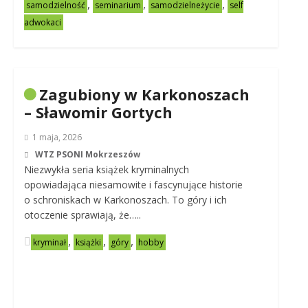
,
,
,
samodzielność
seminarium
samodzielneżycie
self
adwokaci
Zagubiony w Karkonoszach
– Sławomir Gortych
1 maja, 2026
WTZ PSONI Mokrzeszów
Niezwykła seria książek kryminalnych
opowiadająca niesamowite i fascynujące historie
o schroniskach w Karkonoszach. To góry i ich
otoczenie sprawiają, że…..
,
,
,
kryminał
książki
góry
hobby