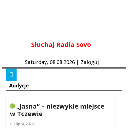
Skip
Słuchaj Radia Sovo
to
content
Saturday, 08.08.2026
|
Zaloguj
Audycje
„Jasna” – niezwykłe miejsce
w Tczewie
7 lipca, 2026