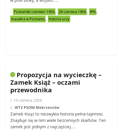
w pole bitwy, a wojsko…..
,
,
,
Poznański czerwiec 1956
28 czerwca 1956
IPN
,
masakra w Poznaniu
historia uczy
Propozycja na wycieczkę –
Zamek Książ – oczami
przewodnika
10 czerwca, 2026
WTZ PSONI Mokrzeszów
Zamek Książ to niezwykła historia pełna tajemnic.
Znajduje się w nim wiele bezcennych skarbów. Ten
zamek jest jednym z najczęściej…..