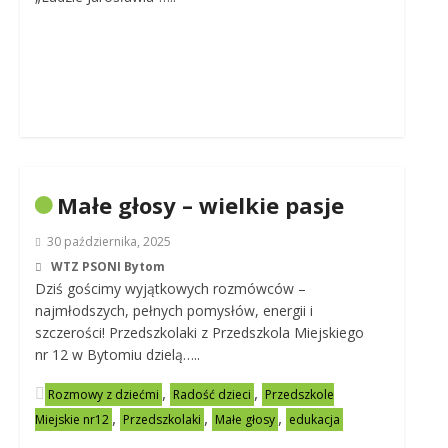
Małe głosy – wielkie pasje
30 października, 2025
WTZ PSONI Bytom
Dziś gościmy wyjątkowych rozmówców –
najmłodszych, pełnych pomysłów, energii i
szczerości! Przedszkolaki z Przedszkola Miejskiego
nr 12 w Bytomiu dzielą…..
,
,
Rozmowy z dziećmi
Radość dzieci
Przedszkole
,
,
,
Miejskie nr12
Przedszkolaki
Małe głosy
edukacja