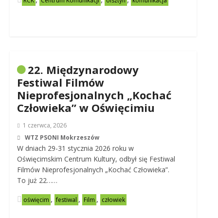
RCK
Centrum Komunikacji
olsztyn
komunikacja
22. Międzynarodowy
Festiwal Filmów
Nieprofesjonalnych „Kochać
Człowieka” w Oświęcimiu
1 czerwca, 2026
WTZ PSONI Mokrzeszów
W dniach 29-31 stycznia 2026 roku w
Oświęcimskim Centrum Kultury, odbył się Festiwal
Filmów Nieprofesjonalnych „Kochać Człowieka”.
To już 22……
,
,
,
oświęcim
festiwal
Film
człowiek