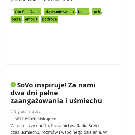
,
,
,
,
You Can Dance
okrywanie świata
taniec
ruch
,
,
pasja
emocje
podróże
SoVo inspiruje! Za nami
dwa dni pełne
zaangażowania i uśmiechu
8 grudnia, 2025
WTZ PSONI Biskupiec
Za nami trzy dni Dni Poradnictwa Radia SoVo –
czas uśmiechu, rozmów i wspólnego działania. W