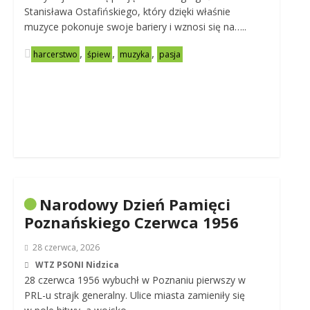
Stanisława Ostafińskiego, który dzięki właśnie
muzyce pokonuje swoje bariery i wznosi się na…..
,
,
,
harcerstwo
śpiew
muzyka
pasja
Narodowy Dzień Pamięci
Poznańskiego Czerwca 1956
28 czerwca, 2026
WTZ PSONI Nidzica
28 czerwca 1956 wybuchł w Poznaniu pierwszy w
PRL-u strajk generalny. Ulice miasta zamieniły się