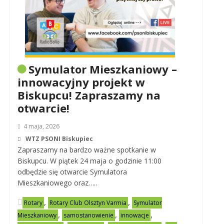
Symulator Mieszkaniowy –
innowacyjny projekt w
Biskupcu! Zapraszamy na
otwarcie!
4 maja, 2026
WTZ PSONI Biskupiec
Zapraszamy na bardzo ważne spotkanie w
Biskupcu. W piątek 24 maja o godzinie 11:00
odbędzie się otwarcie Symulatora
Mieszkaniowego oraz…..
,
,
Rotary
Rotary Club Olsztyn Varmia
Symulator
,
,
,
Mieszkaniowy
samostanowienie
innowacje