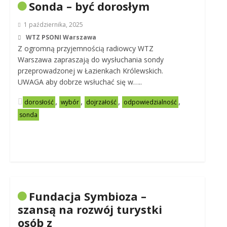
Sonda – być dorosłym
1 października, 2025
WTZ PSONI Warszawa
Z ogromną przyjemnością radiowcy WTZ
Warszawa zapraszają do wysłuchania sondy
przeprowadzonej w Łazienkach Królewskich.
UWAGA aby dobrze wsłuchać się w…..
,
,
,
,
dorosłość
wybór
dojrzałość
odpowiedzialność
sonda
Fundacja Symbioza –
szansą na rozwój turystki
osób z