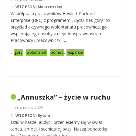
WTZ PSONI Mokrzeszów
Współpraca pracowników Hewlett Packard
Enterprise (HPE) z programem „Łączą nas góry” to
przykład aktywnego wolontariatu pracowniczego
wspierającego osoby z niepełnosprawnościami.
Pracownicy i pracowniczki…..
,
,
,
góry
wolontariat
pomoc
wsparcie
„Annuszka” – życie w ruchu
11 grudnia, 2025
WTZ PSONI Bytom
Dziś w naszej audycji przeniesiemy się w świat
tańca, emocji i scenicznej pasji. Naszą bohaterką
jest Annuszka – tancerka, która…..