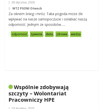
28 stycznia, 2026
WTZ PSONI Otwock
Za oknem śnieg i mróz. Taka pogoda może źle
wpływać na nasze samopoczucie i osłabiać naszą
odporność. Jednym ze sposobów…..
,
,
,
,
odporność
żywienie
dieta
zdrowie
wiedza
Wspólnie zdobywają
szczyty – Wolontariat
Pracowniczy HPE
19 grudnia, 2025