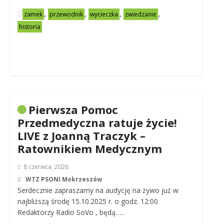
,
,
,
,
zamek
przewodnik
wycieczka
zwiedzanie
historia
Pierwsza Pomoc
Przedmedyczna ratuje życie!
LIVE z Joanną Traczyk –
Ratownikiem Medycznym
8 czerwca, 2026
WTZ PSONI Mokrzeszów
Serdecznie zapraszamy na audycję na żywo już w
najbliższą środę 15.10.2025 r. o godz. 12:00
Redaktorzy Radio SoVo , będą…..