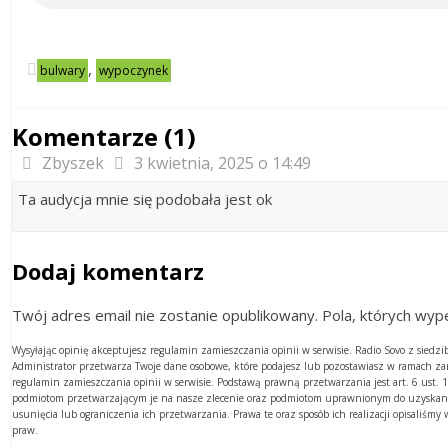
,
bulwary
wypoczynek
Komentarze (1)
Zbyszek
3 kwietnia, 2025 o 14:49
Ta audycja mnie się podobała jest ok
Dodaj komentarz
Twój adres email nie zostanie opublikowany. Pola, których w
Wysyłając opinię akceptujesz regulamin zamieszczania opinii w serwisie. Radio Sovo z sied
Administrator przetwarza Twoje dane osobowe, które podajesz lub pozostawiasz w ramach z
regulamin zamieszczania opinii w serwisie. Podstawą prawną przetwarzania jest art. 6 ust
podmiotom przetwarzającym je na nasze zlecenie oraz podmiotom uprawnionym do uzyskania
usunięcia lub ograniczenia ich przetwarzania. Prawa te oraz sposób ich realizacji opisaliśm
praw.