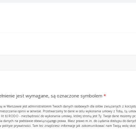
ypełnienie jest wymagane, są oznaczone symbolem
*
zibą w Warszawie jest administratorem Twoich danych osobowych dla celów związanych z korzyst
amieszczania opinii w serwisie. Przetwarzamy te dane w celu wykonania umowy z Tobą, tą umow
. 1 lit b) RODO - niezbędność do wykonania umowy, której stroną jest Ty. Twoje dane możemy p
 danych na podstawie obowiązującego prawa. Masz prawo m.in. do żądania dostępu do danych
y w polityce prywatności. Tam też znajdziesz informacje jak zakomunikować nam Twoją wolę skor