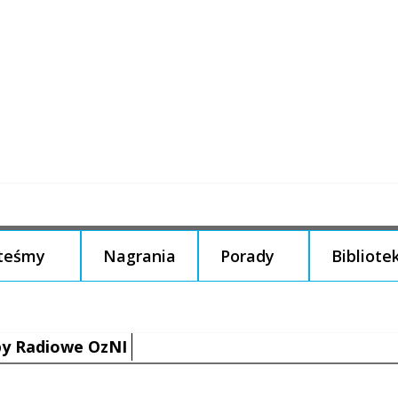
steśmy
Nagrania
Porady
Bibliote
y Radiowe OzNI