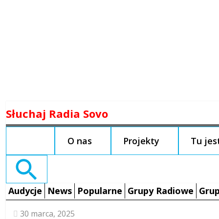
Skip
Słuchaj Radia Sovo
to
content
O nas
Projekty
Tu je
Search
for:
Audycje
News
Popularne
Grupy Radiowe
Grup
30 marca, 2025