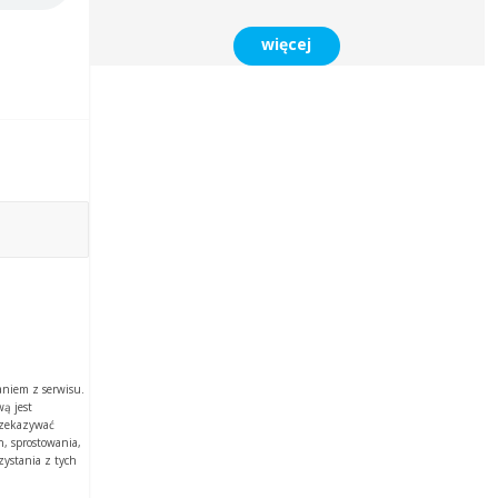
więcej
aniem z serwisu.
ą jest
rzekazywać
, sprostowania,
zystania z tych