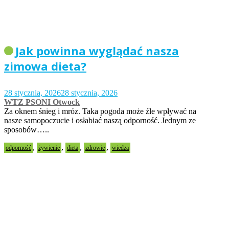
Jak powinna wyglądać nasza
zimowa dieta?
28 stycznia, 2026
28 stycznia, 2026
WTZ PSONI Otwock
Za oknem śnieg i mróz. Taka pogoda może źle wpływać na
nasze samopoczucie i osłabiać naszą odporność. Jednym ze
sposobów…..
,
,
,
,
odporność
żywienie
dieta
zdrowie
wiedza