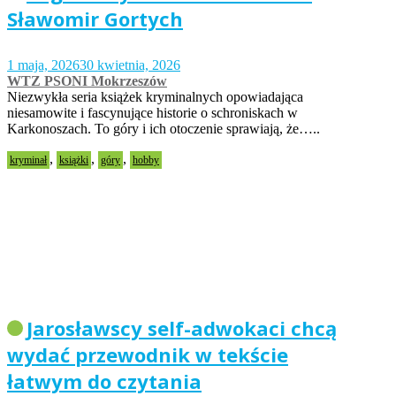
Sławomir Gortych
1 maja, 2026
30 kwietnia, 2026
WTZ PSONI Mokrzeszów
Niezwykła seria książek kryminalnych opowiadająca
niesamowite i fascynujące historie o schroniskach w
Karkonoszach. To góry i ich otoczenie sprawiają, że…..
,
,
,
kryminał
książki
góry
hobby
Jarosławscy self-adwokaci chcą
wydać przewodnik w tekście
łatwym do czytania