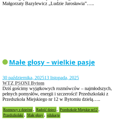
Małgorzaty Bazylewicz „Ludzie Jarosławia”…..
Małe głosy – wielkie pasje
30 października, 2025
13 listopada, 2025
WTZ PSONI Bytom
Dziś gościmy wyjątkowych rozmówców – najmłodszych,
pełnych pomysłów, energii i szczerości! Przedszkolaki z
Przedszkola Miejskiego nr 12 w Bytomiu dzielą…..
,
,
,
Rozmowy z dziećmi
Radość dzieci
Przedszkole Miejskie nr12
,
,
Przedszkolaki
Małe głosy
edukacja