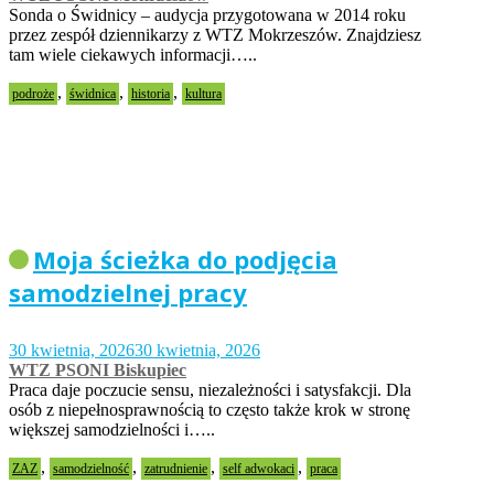
Sonda o Świdnicy – audycja przygotowana w 2014 roku
przez zespół dziennikarzy z WTZ Mokrzeszów. Znajdziesz
tam wiele ciekawych informacji…..
,
,
,
podroże
świdnica
historia
kultura
Moja ścieżka do podjęcia
samodzielnej pracy
30 kwietnia, 2026
30 kwietnia, 2026
WTZ PSONI Biskupiec
Praca daje poczucie sensu, niezależności i satysfakcji. Dla
osób z niepełnosprawnością to często także krok w stronę
większej samodzielności i…..
,
,
,
,
ZAZ
samodzielność
zatrudnienie
self adwokaci
praca