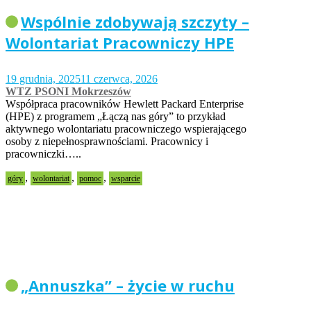
Wspólnie zdobywają szczyty –
Wolontariat Pracowniczy HPE
19 grudnia, 2025
11 czerwca, 2026
WTZ PSONI Mokrzeszów
Współpraca pracowników Hewlett Packard Enterprise
(HPE) z programem „Łączą nas góry” to przykład
aktywnego wolontariatu pracowniczego wspierającego
osoby z niepełnosprawnościami. Pracownicy i
pracowniczki…..
,
,
,
góry
wolontariat
pomoc
wsparcie
„Annuszka” – życie w ruchu