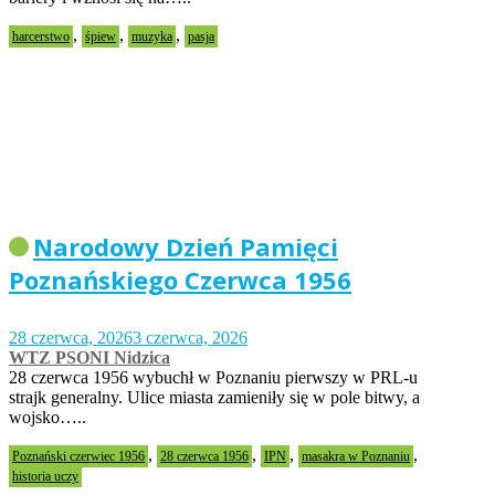
,
,
,
harcerstwo
śpiew
muzyka
pasja
Narodowy Dzień Pamięci
Poznańskiego Czerwca 1956
28 czerwca, 2026
3 czerwca, 2026
WTZ PSONI Nidzica
28 czerwca 1956 wybuchł w Poznaniu pierwszy w PRL-u
strajk generalny. Ulice miasta zamieniły się w pole bitwy, a
wojsko…..
,
,
,
,
Poznański czerwiec 1956
28 czerwca 1956
IPN
masakra w Poznaniu
historia uczy