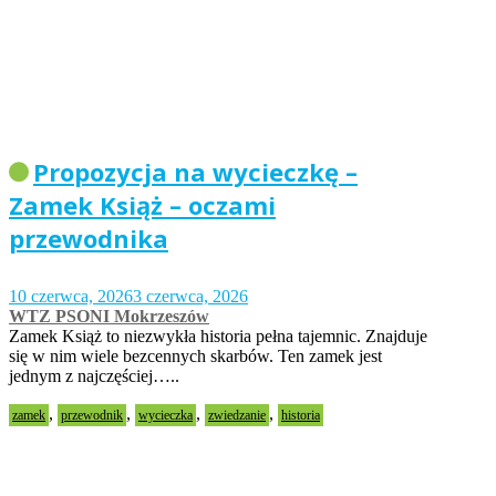
Propozycja na wycieczkę –
Zamek Książ – oczami
przewodnika
10 czerwca, 2026
3 czerwca, 2026
WTZ PSONI Mokrzeszów
Zamek Książ to niezwykła historia pełna tajemnic. Znajduje
się w nim wiele bezcennych skarbów. Ten zamek jest
jednym z najczęściej…..
,
,
,
,
zamek
przewodnik
wycieczka
zwiedzanie
historia