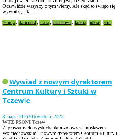
26 maja w Polsce obchodzony jest „Dzień Matki”.
Oczywiście wszyscy o tym wiemy. Ale skąd to święto się
wywodzi, jak…..
,
,
,
,
,
,
26 maja
dzień matki
mama
dzieciństwo
kobieta
miłość
serce
Wywiad z nowym dyrektorem
Centrum Kultury i Sztuki w
Tczewie
8 maja, 2026
30 kwietnia, 2026
WTZ PSONI Tczew
Zapraszamy do wysłuchania rozmowy z Jarosławem
Wojciechowskim – nowym dyrektorem Centrum Kultury i
Sztuki w Tczewie. Centrum Kultury i Sztuki…..