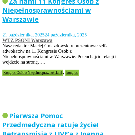
Za nami 11 Kongres Osób z
Niepełnosprawnościami w
Warszawie
21 października, 2025
24 października, 2025
WTZ PSONI Warszawa
Nasz redaktor Maciej Gniazdowski reprezentował self-
adwokatów na 11 Kongresie Osób z
Niepełnosprawnościami w Warszawie. Posłuchajcie relacji i
wejdźcie na stronę…..
,
Kongres Osób z Niepełnosprawnościami
kongres
Pierwsza Pomoc
Przedmedyczna ratuje życie!
Retransmisja z LIVE’a z Joanną