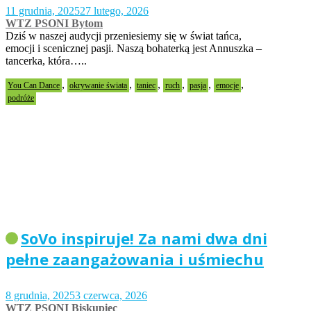
11 grudnia, 2025
27 lutego, 2026
WTZ PSONI Bytom
Dziś w naszej audycji przeniesiemy się w świat tańca,
emocji i scenicznej pasji. Naszą bohaterką jest Annuszka –
tancerka, która…..
,
,
,
,
,
,
You Can Dance
okrywanie świata
taniec
ruch
pasja
emocje
podróże
SoVo inspiruje! Za nami dwa dni
pełne zaangażowania i uśmiechu
8 grudnia, 2025
3 czerwca, 2026
WTZ PSONI Biskupiec