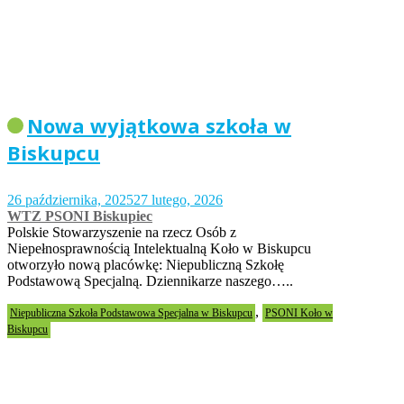
Nowa wyjątkowa szkoła w
Biskupcu
26 października, 2025
27 lutego, 2026
WTZ PSONI Biskupiec
Polskie Stowarzyszenie na rzecz Osób z
Niepełnosprawnością Intelektualną Koło w Biskupcu
otworzyło nową placówkę: Niepubliczną Szkołę
Podstawową Specjalną. Dziennikarze naszego…..
,
Niepubliczna Szkoła Podstawowa Specjalna w Biskupcu
PSONI Koło w
Biskupcu