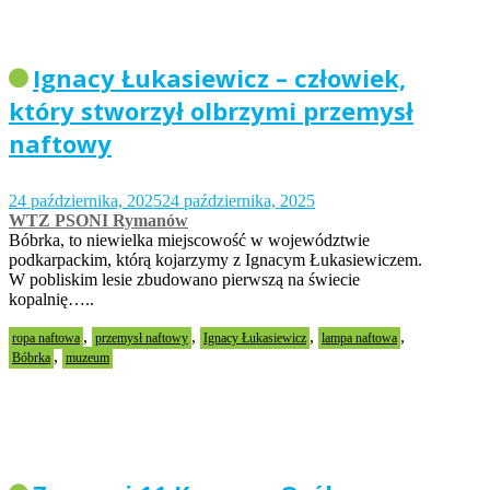
Ignacy Łukasiewicz – człowiek,
który stworzył olbrzymi przemysł
naftowy
24 października, 2025
24 października, 2025
WTZ PSONI Rymanów
Bóbrka, to niewielka miejscowość w województwie
podkarpackim, którą kojarzymy z Ignacym Łukasiewiczem.
W pobliskim lesie zbudowano pierwszą na świecie
kopalnię…..
,
,
,
,
ropa naftowa
przemysł naftowy
Ignacy Łukasiewicz
lampa naftowa
,
Bóbrka
muzeum