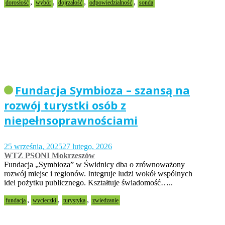
,
,
,
,
dorosłość
wybór
dojrzałość
odpowiedzialność
sonda
Fundacja Symbioza – szansą na
rozwój turystki osób z
niepełnsoprawnościami
25 września, 2025
27 lutego, 2026
WTZ PSONI Mokrzeszów
Fundacja „Symbioza” w Świdnicy dba o zrównoważony
rozwój miejsc i regionów. Integruje ludzi wokół wspólnych
idei pożytku publicznego. Kształtuje świadomość…..
,
,
,
fundacja
wycieczki
turystyka
zwiedzanie