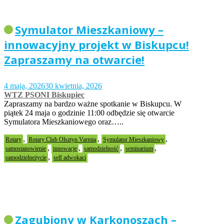
Symulator Mieszkaniowy –
innowacyjny projekt w Biskupcu!
Zapraszamy na otwarcie!
4 maja, 2026
30 kwietnia, 2026
WTZ PSONI Biskupiec
Zapraszamy na bardzo ważne spotkanie w Biskupcu. W
piątek 24 maja o godzinie 11:00 odbędzie się otwarcie
Symulatora Mieszkaniowego oraz…..
,
,
,
Rotary
Rotary Club Olsztyn Varmia
Symulator Mieszkaniowy
,
,
,
,
samostanowienie
innowacje
samodzielność
seminarium
,
samodzielneżycie
self adwokaci
Zagubiony w Karkonoszach –