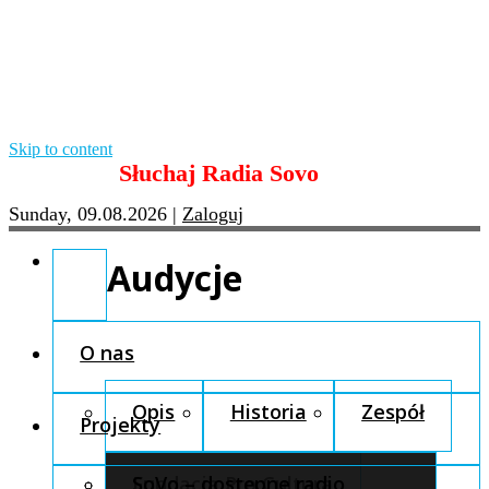
Skip to content
Słuchaj Radia Sovo
Sunday, 09.08.2026
|
Zaloguj
Audycje
O nas
Opis
Historia
Zespół
Projekty
Fundacja Pro Cultura
SoVo – dostępne radio