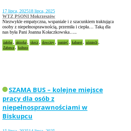
17 lipca, 2025
18 lipca, 2025
WTZ PSONI Mokrzeszów
Niezwykle empatyczna, wspaniale i z szacunkiem traktująca
osoby z niepełnosprawnością, przemiła i ciepła… Taką dla
nas była Pani Joanna Kołaczkowska…..
,
,
,
,
,
,
,
żałoba
aktorka
skecz
dowcipy
pamięć
kabaret
uśmiech
,
Zabawa
kultura
SZAMA BUS – kolejne miejsce
pracy dla osób z
niepełnosprawnościami w
Biskupcu
15 lipca, 2025
14 lipca, 2025