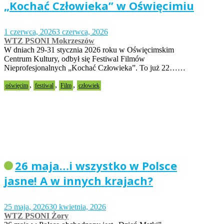
„Kochać Człowieka” w Oświęcimiu
1 czerwca, 2026
3 czerwca, 2026
WTZ PSONI Mokrzeszów
W dniach 29-31 stycznia 2026 roku w Oświęcimskim
Centrum Kultury, odbył się Festiwal Filmów
Nieprofesjonalnych „Kochać Człowieka”. To już 22……
,
,
,
oświęcim
festiwal
Film
człowiek
26 maja…i wszystko w Polsce
jasne! A w innych krajach?
25 maja, 2026
30 kwietnia, 2026
WTZ PSONI Żory