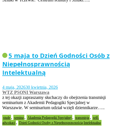
5 maja to Dzień Godności Osób z
Niepełnosprawnością
Intelektualną
4 maja, 2026
30 kwietnia, 2026
WTZ PSONI Warszawa
z tej okazji zapraszamy słuchaczy do obejrzenia transmisji
seminarium z Akademii Pedagogiki Specjalnej w
Warszawie. W seminarium udział wzięli dziennikarze…..
,
,
,
,
stude
semina
Akademia Pedagogiki Specjalnej
transmisja
self-
,
adwokaci
Dzień Godności Osoby z Niepełnosprawnością Intelektualną