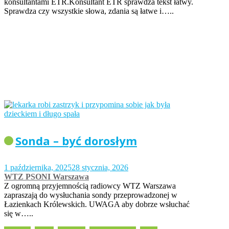
konsultantami ETR.Konsultant ETR sprawdza tekst łatwy.
Sprawdza czy wszystkie słowa, zdania są łatwe i…..
Sonda – być dorosłym
1 października, 2025
28 stycznia, 2026
WTZ PSONI Warszawa
Z ogromną przyjemnością radiowcy WTZ Warszawa
zapraszają do wysłuchania sondy przeprowadzonej w
Łazienkach Królewskich. UWAGA aby dobrze wsłuchać
się w…..