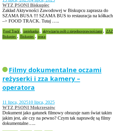
WTZ PSONI Biskupiec
Zakład Aktywności Zawodowej w Biskupcu zaprasza do
SZAMA BUSA !!! SZAMA BUS to restauracja na kółkach
–> FOOD TRACK. Tutaj …..
,
,
,
Food Track
zapiekanka
aktywizacja osób z niepełnosprawnościami
ZAZ
,
,
Biskupiec
Biskupiec
praca
Filmy dokumentalne oczami
reżyserki i zza kamery –
operatora
11 lipca, 2025
10 lipca, 2025
WTZ PSONI Mokrzeszów
Dokument jako gatunek filmowy obrazuje nam świat takim
jakim jest, ale czy na pewno? Czym tak naprawdę są filmy
dokumentalne…..