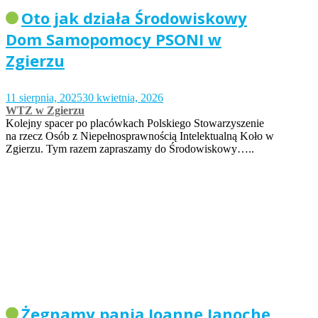
Oto jak działa Środowiskowy
Dom Samopomocy PSONI w
Zgierzu
11 sierpnia, 2025
30 kwietnia, 2026
WTZ w Zgierzu
Kolejny spacer po placówkach Polskiego Stowarzyszenie
na rzecz Osób z Niepełnosprawnością Intelektualną Koło w
Zgierzu. Tym razem zapraszamy do Środowiskowy…..
Żegnamy panią Joannę Janochę