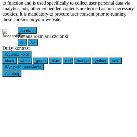
to function and is used specifically to collect user personal data via
analytics, ads, other embedded contents are termed as non-necessary
cookies. It is mandatory to procure user consent prior to running
these cookies on your website.
Zamknij
Zmiana rozmiaru czcionki
A-
A+
Duży kontrast
Wybierz kolor
black
white
green
blue
red
orange
yellow
navi
Wyczyść ustawienia
Zamknij