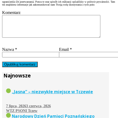
ograniczenia ich przetwarzania. Prawa te oraz sposób ich realizacji opisaliśmy w polityce prywatności. Tam
też znajdziesz informacje jak zakomunikować nam Twoją wolę skorzystania z tych praw.
Komentarz
Nazwa
*
Email
*
Najnowsze
„Jasna” – niezwykłe miejsce w Tczewie
7 lipca, 2026
3 czerwca, 2026
WTZ PSONI Tczew
Narodowy Dzień Pamięci Poznańskiego