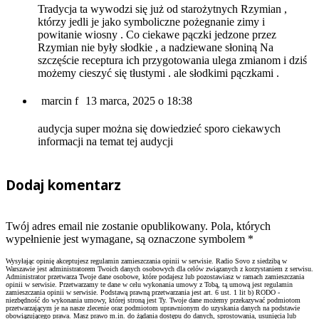
Tradycja ta wywodzi się już od starożytnych Rzymian ,
którzy jedli je jako symboliczne pożegnanie zimy i
powitanie wiosny . Co ciekawe pączki jedzone przez
Rzymian nie były słodkie , a nadziewane słoniną Na
szczęście receptura ich przygotowania ulega zmianom i dziś
możemy cieszyć się tłustymi . ale słodkimi pączkami .
marcin f
13 marca, 2025 o 18:38
audycja super można się dowiedzieć sporo ciekawych
informacji na temat tej audycji
Dodaj komentarz
Twój adres email nie zostanie opublikowany. Pola, których
wypełnienie jest wymagane, są oznaczone symbolem
*
Wysyłając opinię akceptujesz regulamin zamieszczania opinii w serwisie. Radio Sovo z siedzibą w
Warszawie jest administratorem Twoich danych osobowych dla celów związanych z korzystaniem z serwisu.
Administrator przetwarza Twoje dane osobowe, które podajesz lub pozostawiasz w ramach zamieszczania
opinii w serwisie. Przetwarzamy te dane w celu wykonania umowy z Tobą, tą umową jest regulamin
zamieszczania opinii w serwisie. Podstawą prawną przetwarzania jest art. 6 ust. 1 lit b) RODO -
niezbędność do wykonania umowy, której stroną jest Ty. Twoje dane możemy przekazywać podmiotom
przetwarzającym je na nasze zlecenie oraz podmiotom uprawnionym do uzyskania danych na podstawie
obowiązującego prawa. Masz prawo m.in. do żądania dostępu do danych, sprostowania, usunięcia lub