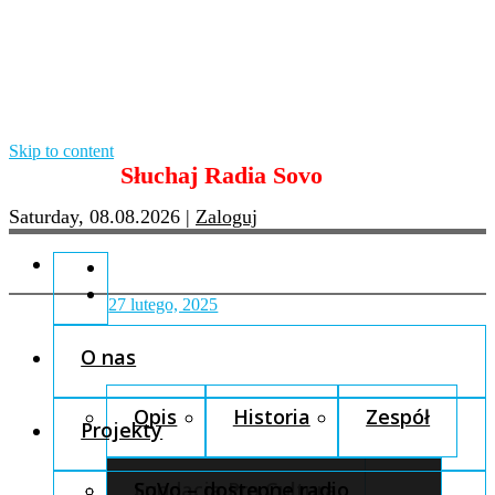
Skip to content
Słuchaj Radia Sovo
Saturday, 08.08.2026
|
Zaloguj
27 lutego, 2025
O nas
Opis
Historia
Zespół
Projekty
Fundacja Pro Cultura
SoVo – dostępne radio